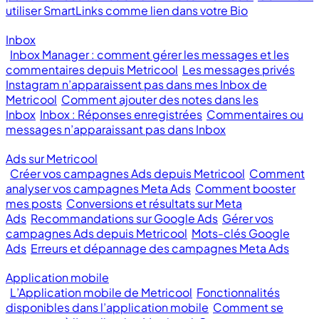
utiliser SmartLinks comme lien dans votre Bio
Inbox
Inbox Manager : comment gérer les messages et les
commentaires depuis Metricool
Les messages privés
Instagram n’apparaissent pas dans mes Inbox de
Metricool
Comment ajouter des notes dans les
Inbox
Inbox : Réponses enregistrées
Commentaires ou
messages n’apparaissant pas dans Inbox
Ads sur Metricool
Créer vos campagnes Ads depuis Metricool
Comment
analyser vos campagnes Meta Ads
Comment booster
mes posts
Conversions et résultats sur Meta
Ads
Recommandations sur Google Ads
Gérer vos
campagnes Ads depuis Metricool
Mots-clés Google
Ads
Erreurs et dépannage des campagnes Meta Ads
Application mobile
L’Application mobile de Metricool
Fonctionnalités
disponibles dans l’application mobile
Comment se