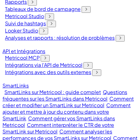
Rapports
Tableaux de bord de campagne
Metricool Studio
Suivi de hashtags
Looker Studio
Analyses et rapports : résolution de problèmes
API et Intégrations
Metricool MCP
Intégrations via l'API de Metricool
Intégrations avec des outils externes
SmartLinks
SmartLinks sur Metricool : guide complet
Questions
fréquentes sur les SmartLinks dans Metricool
Comment
créer et modifier un SmartLink sur Metricool
Comment
ajouter et mettre à jour du contenu dans votre
SmartLink
Comment gérer vos SmartLinks dans
Metricool
Comment interpréter le CTR de votre
SmartLink sur Metricool
Comment analyser les
performances de vos SmartLinks sur Metricool
Comment