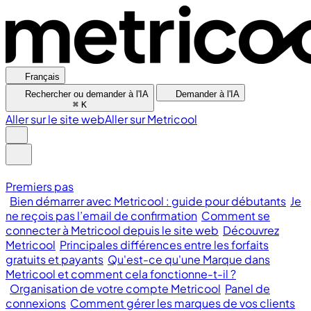
Français
Rechercher ou demander à l'IA
Demander à l'IA
⌘
K
Aller sur le site web
Aller sur Metricool
Premiers pas
Bien démarrer avec Metricool : guide pour débutants
Je
ne reçois pas l’email de confirmation
Comment se
connecter à Metricool depuis le site web
Découvrez
Metricool
Principales différences entre les forfaits
gratuits et payants
Qu'est-ce qu'une Marque dans
Metricool et comment cela fonctionne-t-il ?
Organisation de votre compte Metricool
Panel de
connexions
Comment gérer les marques de vos clients