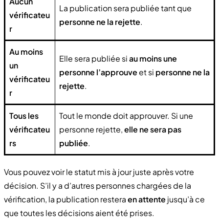
Aucun
La publication sera publiée tant que
vérificateu
personne ne la rejette
.
r
Au moins
Elle sera publiée si
au moins une
un
personne l’approuve
et si
personne ne la
vérificateu
rejette
.
r
Tous les
Tout le monde doit approuver. Si une
vérificateu
personne rejette,
elle ne sera pas
rs
publiée
.
Vous pouvez voir le statut mis à jour juste après votre
décision. S’il y a d’autres personnes chargées de la
vérification, la publication restera
en attente
jusqu’à ce
que toutes les décisions aient été prises.