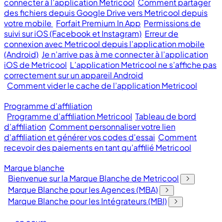
connecter à l’application Metricool
Comment partager
des fichiers depuis Google Drive vers Metricool depuis
votre mobile
Forfait Premium In App
Permissions de
suivi sur iOS (Facebook et Instagram)
Erreur de
connexion avec Metricool depuis l’application mobile
(Android)
Je n’arrive pas à me connecter à l’application
iOS de Metricool
L’application Metricool ne s’affiche pas
correctement sur un appareil Android
Comment vider le cache de l’application Metricool
Programme d'affiliation
Programme d’affiliation Metricool
Tableau de bord
d’affiliation
Comment personnaliser votre lien
d'affiliation et générer vos codes d'essai
Comment
recevoir des paiements en tant qu’affilié Metricool
Marque blanche
Bienvenue sur la Marque Blanche de Metricool
Marque Blanche pour les Agences (MBA)
Marque Blanche pour les Intégrateurs (MBI)