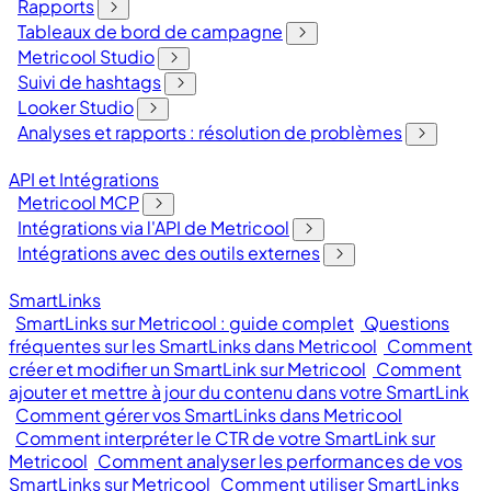
Rapports
Tableaux de bord de campagne
Metricool Studio
Suivi de hashtags
Looker Studio
Analyses et rapports : résolution de problèmes
API et Intégrations
Metricool MCP
Intégrations via l'API de Metricool
Intégrations avec des outils externes
SmartLinks
SmartLinks sur Metricool : guide complet
Questions
fréquentes sur les SmartLinks dans Metricool
Comment
créer et modifier un SmartLink sur Metricool
Comment
ajouter et mettre à jour du contenu dans votre SmartLink
Comment gérer vos SmartLinks dans Metricool
Comment interpréter le CTR de votre SmartLink sur
Metricool
Comment analyser les performances de vos
SmartLinks sur Metricool
Comment utiliser SmartLinks