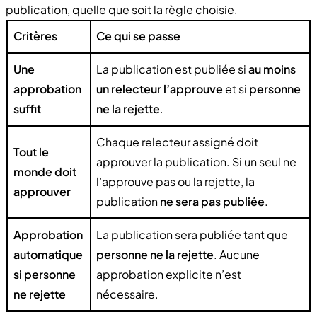
publication, quelle que soit la règle choisie.
Critères
Ce qui se passe
Une
La publication est publiée si
au moins
approbation
un relecteur l’approuve
et si
personne
suffit
ne la rejette
.
Chaque relecteur assigné doit
Tout le
approuver la publication. Si un seul ne
monde doit
l’approuve pas ou la rejette, la
approuver
publication
ne sera pas publiée
.
Approbation
La publication sera publiée tant que
automatique
personne ne la rejette
. Aucune
si personne
approbation explicite n’est
ne rejette
nécessaire.