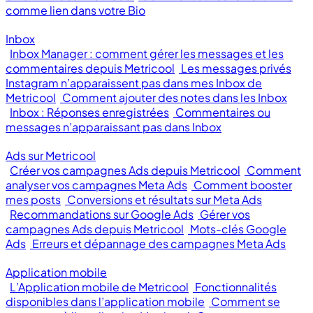
comme lien dans votre Bio
Inbox
Inbox Manager : comment gérer les messages et les
commentaires depuis Metricool
Les messages privés
Instagram n’apparaissent pas dans mes Inbox de
Metricool
Comment ajouter des notes dans les Inbox
Inbox : Réponses enregistrées
Commentaires ou
messages n’apparaissant pas dans Inbox
Ads sur Metricool
Créer vos campagnes Ads depuis Metricool
Comment
analyser vos campagnes Meta Ads
Comment booster
mes posts
Conversions et résultats sur Meta Ads
Recommandations sur Google Ads
Gérer vos
campagnes Ads depuis Metricool
Mots-clés Google
Ads
Erreurs et dépannage des campagnes Meta Ads
Application mobile
L’Application mobile de Metricool
Fonctionnalités
disponibles dans l’application mobile
Comment se