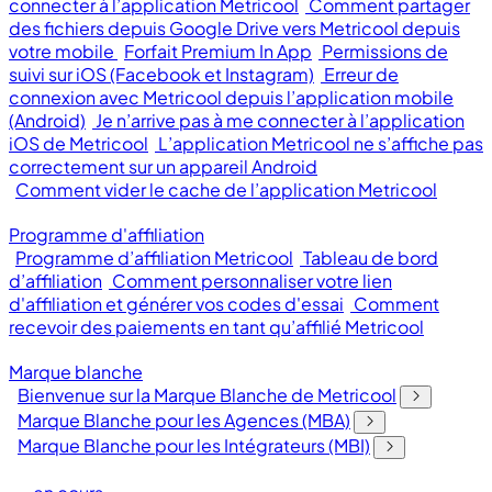
connecter à l’application Metricool
Comment partager
des fichiers depuis Google Drive vers Metricool depuis
votre mobile
Forfait Premium In App
Permissions de
suivi sur iOS (Facebook et Instagram)
Erreur de
connexion avec Metricool depuis l’application mobile
(Android)
Je n’arrive pas à me connecter à l’application
iOS de Metricool
L’application Metricool ne s’affiche pas
correctement sur un appareil Android
Comment vider le cache de l’application Metricool
Programme d'affiliation
Programme d’affiliation Metricool
Tableau de bord
d’affiliation
Comment personnaliser votre lien
d'affiliation et générer vos codes d'essai
Comment
recevoir des paiements en tant qu’affilié Metricool
Marque blanche
Bienvenue sur la Marque Blanche de Metricool
Marque Blanche pour les Agences (MBA)
Marque Blanche pour les Intégrateurs (MBI)