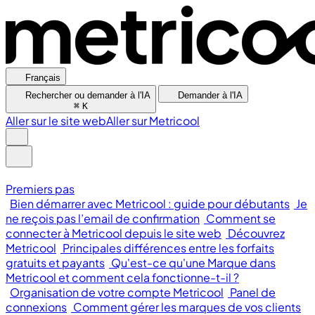
Français
Rechercher ou demander à l'IA
Demander à l'IA
⌘
K
Aller sur le site web
Aller sur Metricool
Premiers pas
Bien démarrer avec Metricool : guide pour débutants
Je
ne reçois pas l’email de confirmation
Comment se
connecter à Metricool depuis le site web
Découvrez
Metricool
Principales différences entre les forfaits
gratuits et payants
Qu'est-ce qu'une Marque dans
Metricool et comment cela fonctionne-t-il ?
Organisation de votre compte Metricool
Panel de
connexions
Comment gérer les marques de vos clients