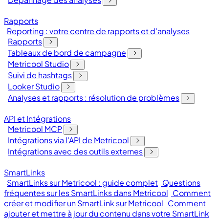
Rapports
Reporting : votre centre de rapports et d'analyses
Rapports
Tableaux de bord de campagne
Metricool Studio
Suivi de hashtags
Looker Studio
Analyses et rapports : résolution de problèmes
API et Intégrations
Metricool MCP
Intégrations via l'API de Metricool
Intégrations avec des outils externes
SmartLinks
SmartLinks sur Metricool : guide complet
Questions
fréquentes sur les SmartLinks dans Metricool
Comment
créer et modifier un SmartLink sur Metricool
Comment
ajouter et mettre à jour du contenu dans votre SmartLink