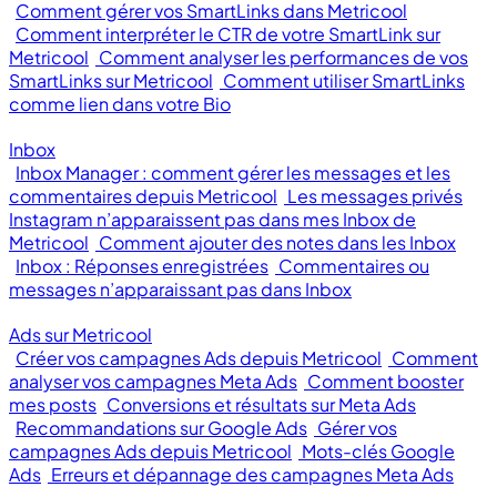
Comment gérer vos SmartLinks dans Metricool
Comment interpréter le CTR de votre SmartLink sur
Metricool
Comment analyser les performances de vos
SmartLinks sur Metricool
Comment utiliser SmartLinks
comme lien dans votre Bio
Inbox
Inbox Manager : comment gérer les messages et les
commentaires depuis Metricool
Les messages privés
Instagram n’apparaissent pas dans mes Inbox de
Metricool
Comment ajouter des notes dans les Inbox
Inbox : Réponses enregistrées
Commentaires ou
messages n’apparaissant pas dans Inbox
Ads sur Metricool
Créer vos campagnes Ads depuis Metricool
Comment
analyser vos campagnes Meta Ads
Comment booster
mes posts
Conversions et résultats sur Meta Ads
Recommandations sur Google Ads
Gérer vos
campagnes Ads depuis Metricool
Mots-clés Google
Ads
Erreurs et dépannage des campagnes Meta Ads