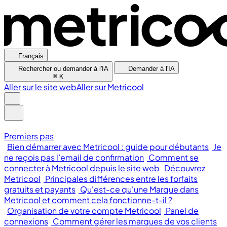
Français
Rechercher ou demander à l'IA
Demander à l'IA
⌘
K
Aller sur le site web
Aller sur Metricool
Premiers pas
Bien démarrer avec Metricool : guide pour débutants
Je
ne reçois pas l’email de confirmation
Comment se
connecter à Metricool depuis le site web
Découvrez
Metricool
Principales différences entre les forfaits
gratuits et payants
Qu'est-ce qu'une Marque dans
Metricool et comment cela fonctionne-t-il ?
Organisation de votre compte Metricool
Panel de
connexions
Comment gérer les marques de vos clients