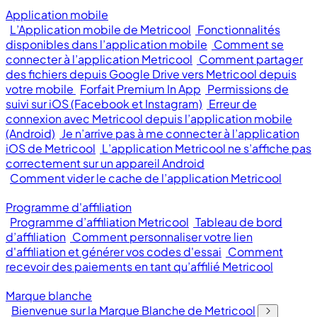
Application mobile
L’Application mobile de Metricool
Fonctionnalités
disponibles dans l’application mobile
Comment se
connecter à l’application Metricool
Comment partager
des fichiers depuis Google Drive vers Metricool depuis
votre mobile
Forfait Premium In App
Permissions de
suivi sur iOS (Facebook et Instagram)
Erreur de
connexion avec Metricool depuis l’application mobile
(Android)
Je n’arrive pas à me connecter à l’application
iOS de Metricool
L’application Metricool ne s’affiche pas
correctement sur un appareil Android
Comment vider le cache de l’application Metricool
Programme d'affiliation
Programme d’affiliation Metricool
Tableau de bord
d’affiliation
Comment personnaliser votre lien
d'affiliation et générer vos codes d'essai
Comment
recevoir des paiements en tant qu’affilié Metricool
Marque blanche
Bienvenue sur la Marque Blanche de Metricool