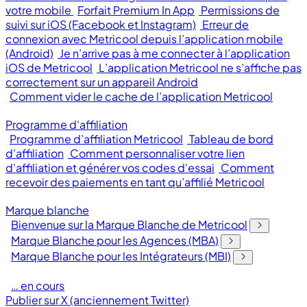
votre mobile
Forfait Premium In App
Permissions de
suivi sur iOS (Facebook et Instagram)
Erreur de
connexion avec Metricool depuis l’application mobile
(Android)
Je n’arrive pas à me connecter à l’application
iOS de Metricool
L’application Metricool ne s’affiche pas
correctement sur un appareil Android
Comment vider le cache de l’application Metricool
Programme d'affiliation
Programme d’affiliation Metricool
Tableau de bord
d’affiliation
Comment personnaliser votre lien
d'affiliation et générer vos codes d'essai
Comment
recevoir des paiements en tant qu’affilié Metricool
Marque blanche
Bienvenue sur la Marque Blanche de Metricool
Marque Blanche pour les Agences (MBA)
Marque Blanche pour les Intégrateurs (MBI)
… en cours
Publier sur X (anciennement Twitter)