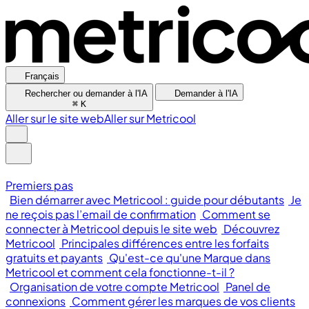
Français
Rechercher ou demander à l'IA
Demander à l'IA
⌘
K
Aller sur le site web
Aller sur Metricool
Premiers pas
Bien démarrer avec Metricool : guide pour débutants
Je
ne reçois pas l’email de confirmation
Comment se
connecter à Metricool depuis le site web
Découvrez
Metricool
Principales différences entre les forfaits
gratuits et payants
Qu'est-ce qu'une Marque dans
Metricool et comment cela fonctionne-t-il ?
Organisation de votre compte Metricool
Panel de
connexions
Comment gérer les marques de vos clients