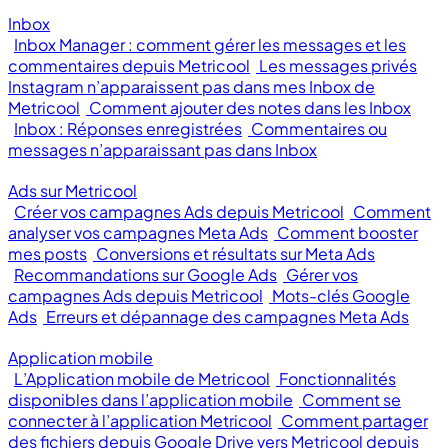
Inbox
Inbox Manager : comment gérer les messages et les
commentaires depuis Metricool
Les messages privés
Instagram n’apparaissent pas dans mes Inbox de
Metricool
Comment ajouter des notes dans les Inbox
Inbox : Réponses enregistrées
Commentaires ou
messages n’apparaissant pas dans Inbox
Ads sur Metricool
Créer vos campagnes Ads depuis Metricool
Comment
analyser vos campagnes Meta Ads
Comment booster
mes posts
Conversions et résultats sur Meta Ads
Recommandations sur Google Ads
Gérer vos
campagnes Ads depuis Metricool
Mots-clés Google
Ads
Erreurs et dépannage des campagnes Meta Ads
Application mobile
L’Application mobile de Metricool
Fonctionnalités
disponibles dans l’application mobile
Comment se
connecter à l’application Metricool
Comment partager
des fichiers depuis Google Drive vers Metricool depuis