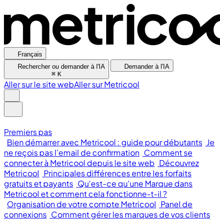
Français
Rechercher ou demander à l'IA
Demander à l'IA
⌘
K
Aller sur le site web
Aller sur Metricool
Premiers pas
Bien démarrer avec Metricool : guide pour débutants
Je
ne reçois pas l’email de confirmation
Comment se
connecter à Metricool depuis le site web
Découvrez
Metricool
Principales différences entre les forfaits
gratuits et payants
Qu'est-ce qu'une Marque dans
Metricool et comment cela fonctionne-t-il ?
Organisation de votre compte Metricool
Panel de
connexions
Comment gérer les marques de vos clients