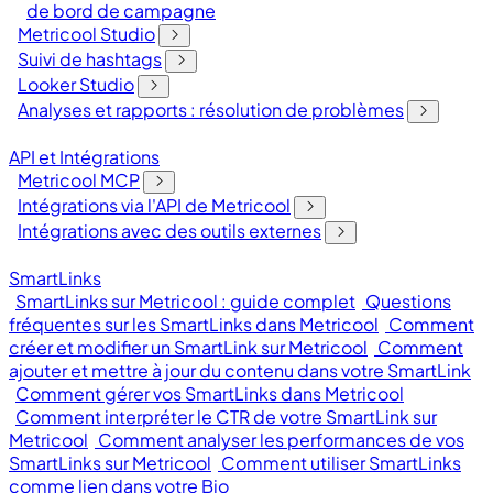
de bord de campagne
Metricool Studio
Suivi de hashtags
Looker Studio
Analyses et rapports : résolution de problèmes
API et Intégrations
Metricool MCP
Intégrations via l'API de Metricool
Intégrations avec des outils externes
SmartLinks
SmartLinks sur Metricool : guide complet
Questions
fréquentes sur les SmartLinks dans Metricool
Comment
créer et modifier un SmartLink sur Metricool
Comment
ajouter et mettre à jour du contenu dans votre SmartLink
Comment gérer vos SmartLinks dans Metricool
Comment interpréter le CTR de votre SmartLink sur
Metricool
Comment analyser les performances de vos
SmartLinks sur Metricool
Comment utiliser SmartLinks
comme lien dans votre Bio