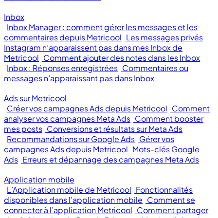
Inbox
Inbox Manager : comment gérer les messages et les
commentaires depuis Metricool
Les messages privés
Instagram n’apparaissent pas dans mes Inbox de
Metricool
Comment ajouter des notes dans les Inbox
Inbox : Réponses enregistrées
Commentaires ou
messages n’apparaissant pas dans Inbox
Ads sur Metricool
Créer vos campagnes Ads depuis Metricool
Comment
analyser vos campagnes Meta Ads
Comment booster
mes posts
Conversions et résultats sur Meta Ads
Recommandations sur Google Ads
Gérer vos
campagnes Ads depuis Metricool
Mots-clés Google
Ads
Erreurs et dépannage des campagnes Meta Ads
Application mobile
L’Application mobile de Metricool
Fonctionnalités
disponibles dans l’application mobile
Comment se
connecter à l’application Metricool
Comment partager