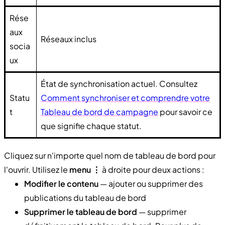
Rése
aux
Réseaux inclus
socia
ux
État de synchronisation actuel. Consultez
Statu
Comment synchroniser et comprendre votre
t
Tableau de bord de campagne
pour savoir ce
que signifie chaque statut.
Cliquez sur n'importe quel nom de tableau de bord pour
l'ouvrir. Utilisez le
menu ⋮
à droite pour deux actions :
Modifier le contenu
— ajouter ou supprimer des
publications du tableau de bord
Supprimer le tableau de bord
— supprimer