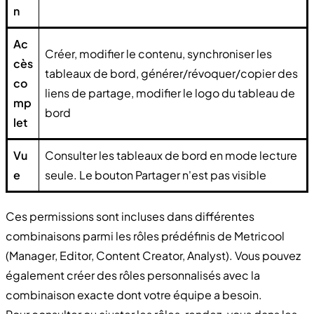
n
Ac
Créer, modifier le contenu, synchroniser les
cès
tableaux de bord, générer/révoquer/copier des
co
liens de partage, modifier le logo du tableau de
mp
bord
let
Vu
Consulter les tableaux de bord en mode lecture
e
seule. Le bouton Partager n'est pas visible
Ces permissions sont incluses dans différentes
combinaisons parmi les rôles prédéfinis de Metricool
(Manager, Editor, Content Creator, Analyst). Vous pouvez
également créer des rôles personnalisés avec la
combinaison exacte dont votre équipe a besoin.