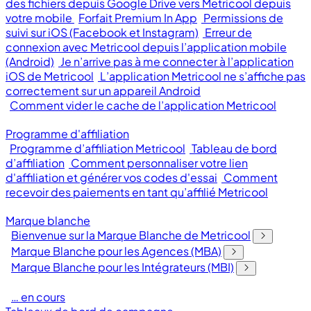
des fichiers depuis Google Drive vers Metricool depuis
votre mobile
Forfait Premium In App
Permissions de
suivi sur iOS (Facebook et Instagram)
Erreur de
connexion avec Metricool depuis l’application mobile
(Android)
Je n’arrive pas à me connecter à l’application
iOS de Metricool
L’application Metricool ne s’affiche pas
correctement sur un appareil Android
Comment vider le cache de l’application Metricool
Programme d'affiliation
Programme d’affiliation Metricool
Tableau de bord
d’affiliation
Comment personnaliser votre lien
d'affiliation et générer vos codes d'essai
Comment
recevoir des paiements en tant qu’affilié Metricool
Marque blanche
Bienvenue sur la Marque Blanche de Metricool
Marque Blanche pour les Agences (MBA)
Marque Blanche pour les Intégrateurs (MBI)
… en cours