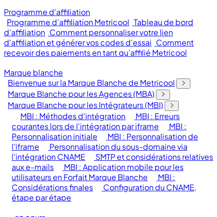
Programme d'affiliation
Programme d’affiliation Metricool
Tableau de bord
d’affiliation
Comment personnaliser votre lien
d'affiliation et générer vos codes d'essai
Comment
recevoir des paiements en tant qu’affilié Metricool
Marque blanche
Bienvenue sur la Marque Blanche de Metricool
Marque Blanche pour les Agences (MBA)
Marque Blanche pour les Intégrateurs (MBI)
MBI : Méthodes d'intégration
MBI : Erreurs
courantes lors de l'intégration par iframe
MBI :
Personnalisation initiale
MBI : Personnalisation de
l'iframe
Personnalisation du sous-domaine via
l'intégration CNAME
SMTP et considérations relatives
aux e-mails
MBI : Application mobile pour les
utilisateurs en Forfait Marque Blanche
MBI :
Considérations finales
Configuration du CNAME,
étape par étape