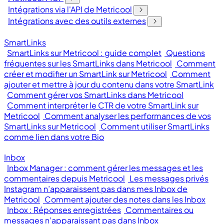
Intégrations via l'API de Metricool
Intégrations avec des outils externes
SmartLinks
SmartLinks sur Metricool : guide complet
Questions
fréquentes sur les SmartLinks dans Metricool
Comment
créer et modifier un SmartLink sur Metricool
Comment
ajouter et mettre à jour du contenu dans votre SmartLink
Comment gérer vos SmartLinks dans Metricool
Comment interpréter le CTR de votre SmartLink sur
Metricool
Comment analyser les performances de vos
SmartLinks sur Metricool
Comment utiliser SmartLinks
comme lien dans votre Bio
Inbox
Inbox Manager : comment gérer les messages et les
commentaires depuis Metricool
Les messages privés
Instagram n’apparaissent pas dans mes Inbox de
Metricool
Comment ajouter des notes dans les Inbox
Inbox : Réponses enregistrées
Commentaires ou
messages n’apparaissant pas dans Inbox