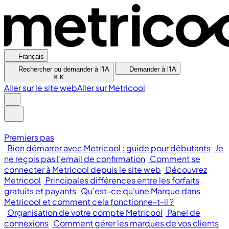
Français
Rechercher ou demander à l'IA
Demander à l'IA
⌘
K
Aller sur le site web
Aller sur Metricool
Premiers pas
Bien démarrer avec Metricool : guide pour débutants
Je
ne reçois pas l’email de confirmation
Comment se
connecter à Metricool depuis le site web
Découvrez
Metricool
Principales différences entre les forfaits
gratuits et payants
Qu'est-ce qu'une Marque dans
Metricool et comment cela fonctionne-t-il ?
Organisation de votre compte Metricool
Panel de
connexions
Comment gérer les marques de vos clients