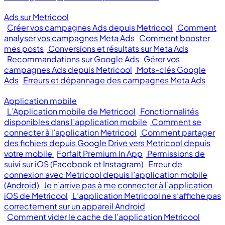
Ads sur Metricool
Créer vos campagnes Ads depuis Metricool
Comment
analyser vos campagnes Meta Ads
Comment booster
mes posts
Conversions et résultats sur Meta Ads
Recommandations sur Google Ads
Gérer vos
campagnes Ads depuis Metricool
Mots-clés Google
Ads
Erreurs et dépannage des campagnes Meta Ads
Application mobile
L’Application mobile de Metricool
Fonctionnalités
disponibles dans l’application mobile
Comment se
connecter à l’application Metricool
Comment partager
des fichiers depuis Google Drive vers Metricool depuis
votre mobile
Forfait Premium In App
Permissions de
suivi sur iOS (Facebook et Instagram)
Erreur de
connexion avec Metricool depuis l’application mobile
(Android)
Je n’arrive pas à me connecter à l’application
iOS de Metricool
L’application Metricool ne s’affiche pas
correctement sur un appareil Android
Comment vider le cache de l’application Metricool