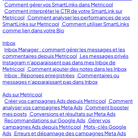
Comment gérer vos SmartLinks dans Metricool
Comment interpréter le CTR de votre SmartLink sur
Metricool
Comment analyser les performances de vos
SmartLinks sur Metricool
Comment utiliser SmartLinks
comme lien dans votre Bio
Inbox
Inbox Manager : comment gérer les messages et les
commentaires depuis Metricool
Les messages privés
Instagram n’apparaissent pas dans mes Inbox de
Metricool
Comment ajouter des notes dans les Inbox
Inbox : Réponses enregistrées
Commentaires ou
messages n’apparaissant pas dans Inbox
Ads sur Metricool
Créer vos campagnes Ads depuis Metricool
Comment
analyser vos campagnes Meta Ads
Comment booster
mes posts
Conversions et résultats sur Meta Ads
Recommandations sur Google Ads
Gérer vos
campagnes Ads depuis Metricool
Mots-clés Google
Ads
Erreurs et dépannage des campagnes Meta Ads