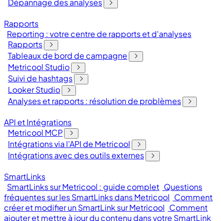
Dépannage des analyses
Rapports
Reporting : votre centre de rapports et d'analyses
Rapports
Tableaux de bord de campagne
Metricool Studio
Suivi de hashtags
Looker Studio
Analyses et rapports : résolution de problèmes
API et Intégrations
Metricool MCP
Intégrations via l'API de Metricool
Intégrations avec des outils externes
SmartLinks
SmartLinks sur Metricool : guide complet
Questions
fréquentes sur les SmartLinks dans Metricool
Comment
créer et modifier un SmartLink sur Metricool
Comment
ajouter et mettre à jour du contenu dans votre SmartLink