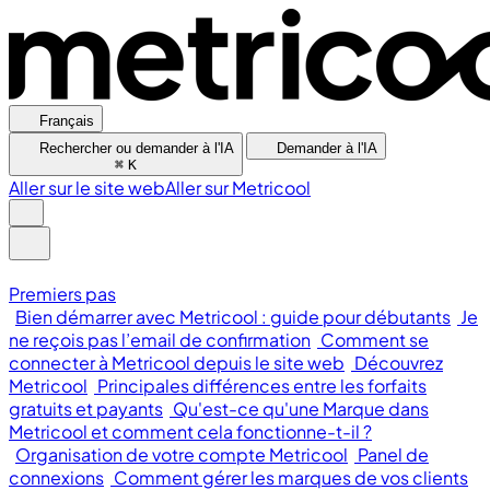
Français
Rechercher ou demander à l'IA
Demander à l'IA
⌘
K
Aller sur le site web
Aller sur Metricool
Premiers pas
Bien démarrer avec Metricool : guide pour débutants
Je
ne reçois pas l’email de confirmation
Comment se
connecter à Metricool depuis le site web
Découvrez
Metricool
Principales différences entre les forfaits
gratuits et payants
Qu'est-ce qu'une Marque dans
Metricool et comment cela fonctionne-t-il ?
Organisation de votre compte Metricool
Panel de
connexions
Comment gérer les marques de vos clients