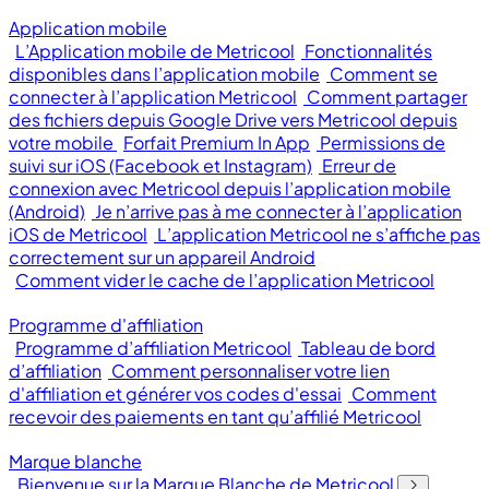
Application mobile
L’Application mobile de Metricool
Fonctionnalités
disponibles dans l’application mobile
Comment se
connecter à l’application Metricool
Comment partager
des fichiers depuis Google Drive vers Metricool depuis
votre mobile
Forfait Premium In App
Permissions de
suivi sur iOS (Facebook et Instagram)
Erreur de
connexion avec Metricool depuis l’application mobile
(Android)
Je n’arrive pas à me connecter à l’application
iOS de Metricool
L’application Metricool ne s’affiche pas
correctement sur un appareil Android
Comment vider le cache de l’application Metricool
Programme d'affiliation
Programme d’affiliation Metricool
Tableau de bord
d’affiliation
Comment personnaliser votre lien
d'affiliation et générer vos codes d'essai
Comment
recevoir des paiements en tant qu’affilié Metricool
Marque blanche
Bienvenue sur la Marque Blanche de Metricool