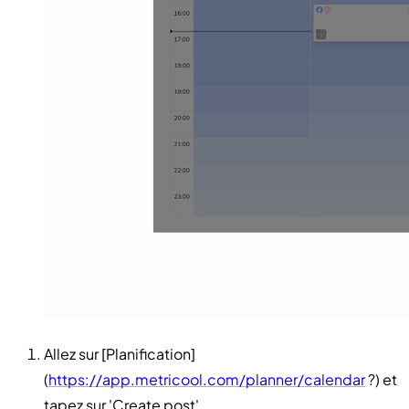
Allez sur [Planification]
(
https://app.metricool.com/planner/calendar
?) et
tapez sur 'Create post'.