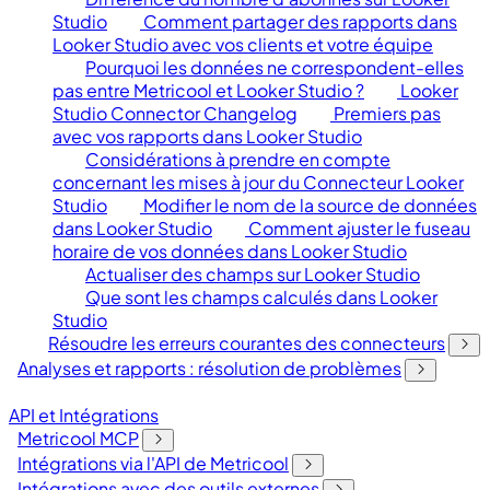
Studio
Comment partager des rapports dans
Looker Studio avec vos clients et votre équipe
Pourquoi les données ne correspondent-elles
pas entre Metricool et Looker Studio ?
Looker
Studio Connector Changelog
Premiers pas
avec vos rapports dans Looker Studio
Considérations à prendre en compte
concernant les mises à jour du Connecteur Looker
Studio
Modifier le nom de la source de données
dans Looker Studio
Comment ajuster le fuseau
horaire de vos données dans Looker Studio
Actualiser des champs sur Looker Studio
Que sont les champs calculés dans Looker
Studio
Résoudre les erreurs courantes des connecteurs
Analyses et rapports : résolution de problèmes
API et Intégrations
Metricool MCP
Intégrations via l'API de Metricool
Intégrations avec des outils externes