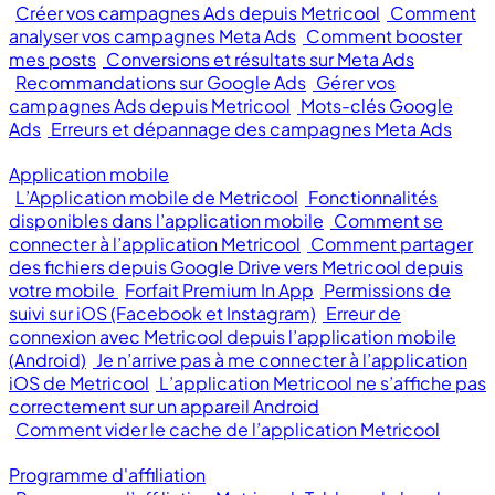
Créer vos campagnes Ads depuis Metricool
Comment
analyser vos campagnes Meta Ads
Comment booster
mes posts
Conversions et résultats sur Meta Ads
Recommandations sur Google Ads
Gérer vos
campagnes Ads depuis Metricool
Mots-clés Google
Ads
Erreurs et dépannage des campagnes Meta Ads
Application mobile
L’Application mobile de Metricool
Fonctionnalités
disponibles dans l’application mobile
Comment se
connecter à l’application Metricool
Comment partager
des fichiers depuis Google Drive vers Metricool depuis
votre mobile
Forfait Premium In App
Permissions de
suivi sur iOS (Facebook et Instagram)
Erreur de
connexion avec Metricool depuis l’application mobile
(Android)
Je n’arrive pas à me connecter à l’application
iOS de Metricool
L’application Metricool ne s’affiche pas
correctement sur un appareil Android
Comment vider le cache de l’application Metricool
Programme d'affiliation