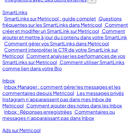
SmartLinks
SmartLinks sur Metricool : guide complet
Questions
fréquentes sur les SmartLinks dans Metricool
Comment
créer et modifier un SmartLink sur Metricool
Comment
ajouter et mettre à jour du contenu dans votre SmartLink
Comment gérer vos SmartLinks dans Metricool
Comment interpréter le CTR de votre SmartLink sur
Metricool
Comment analyser les performances de vos
SmartLinks sur Metricool
Comment utiliser SmartLinks
comme lien dans votre Bio
Inbox
Inbox Manager : comment gérer les messages et les
commentaires depuis Metricool
Les messages privés
Instagram n’apparaissent pas dans mes Inbox de
Metricool
Comment ajouter des notes dans les Inbox
Inbox : Réponses enregistrées
Commentaires ou
messages n’apparaissant pas dans Inbox
Ads sur Metricool