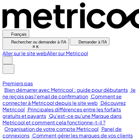
Français
Rechercher ou demander à l'IA
Demander à l'IA
⌘
K
Aller sur le site web
Aller sur Metricool
Premiers pas
Bien démarrer avec Metricool : guide pour débutants
Je
ne reçois pas l’email de confirmation
Comment se
connecter à Metricool depuis le site web
Découvrez
Metricool
Principales différences entre les forfaits
gratuits et payants
Qu'est-ce qu'une Marque dans
Metricool et comment cela fonctionne-t-il ?
Organisation de votre compte Metricool
Panel de
connexions
Comment gérer les marques de vos clients