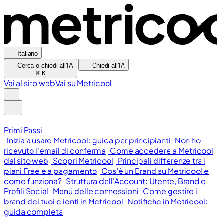
Italiano
Cerca o chiedi all'IA
Chiedi all'IA
⌘
K
Vai al sito web
Vai su Metricool
Primi Passi
Inizia a usare Metricool: guida per principianti
Non ho
ricevuto l'email di conferma
Come accedere a Metricool
dal sito web
Scopri Metricool
Principali differenze tra i
piani Free e a pagamento
Cos’è un Brand su Metricool e
come funziona?
Struttura dell'Account: Utente, Brand e
Profili Social
Menú delle connessioni
Come gestire i
brand dei tuoi clienti in Metricool
Notifiche in Metricool:
guida completa