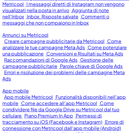
Metricool
I messaggi diretti di Instagram non vengono
visualizzati nella posta in arrivo
Aggiunta di note
nell'Inbox
Inbox: Risposte salvate
Commenti o
messaggi che non compaiono in Inbox
Annunci su Metricool
Creare campagne pubblicitarie da Metricool
Come
analizzare le tue campagne Meta Ads
Come potenziare
una pubblicazione
Conversioni e Risultati su Meta Ads
Raccomandazioni di Google Ads
Gestione delle
campagne pubblicitarie
Parole chiave di Google Ads
Errori e risoluzione dei problemi delle campagne Meta
Ads
App mobile
App mobile Metricool
Funzionalità disponibili nell’app
mobile
Come accedere all'app Metricool
Come
condividere file da Google Drive su Metricool dal tuo
cellulare
Piano Premium In App
Permessi di
tracciamento su iOS (Facebook e Instagram)
Errore di
connessione con Metricool dall'app mobile (Android)