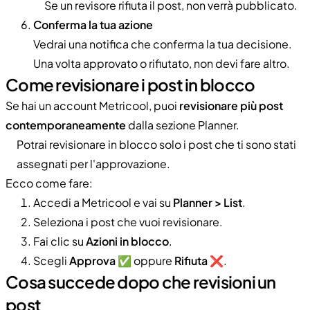
Se un revisore rifiuta il post, non verrà pubblicato.
Conferma la tua azione
Vedrai una notifica che conferma la tua decisione.
Una volta approvato o rifiutato, non devi fare altro.
Come revisionare i post in blocco
Se hai un account Metricool, puoi
revisionare più post
contemporaneamente
dalla sezione Planner.
Potrai revisionare in blocco solo i post che ti sono stati
assegnati per l'approvazione.
Ecco come fare:
Accedi a Metricool e vai su
Planner > List
.
Seleziona i post che vuoi revisionare.
Fai clic su
Azioni in blocco
.
Scegli
Approva
✅ oppure
Rifiuta
❌.
Cosa succede dopo che revisioni un
post