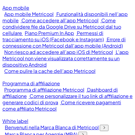
App mobile
App mobile Metricool
Funzionalità disponibili nell’app
mobile
Come accedere all'app Metricool
Come
condividere file da Google Drive su Metricool dal tuo
cellulare
Piano Premium In App
Permessi di
tracciamento su iOS (Facebook e Instagram)
Errore di
connessione con Metricool dall'app mobile (Android)
Non riesco ad accedere all’app iOS di Metricool
L'app
Metricool non viene visualizzata correttamente su un
dispositivo Android
Come pulire la cache dell’app Metricool
Programma di affiliazione
Programma di affiliazione Metricool
Dashboard di
affiliazione
Come personalizzare il tuo link di affiliazione e
generare codici di prova
Come ricevere pagamenti
come affiliato Metricool
White label
Benvenuti nella Marca Blanca di Metricool
Marca Blanca per Agenzie (MBA)