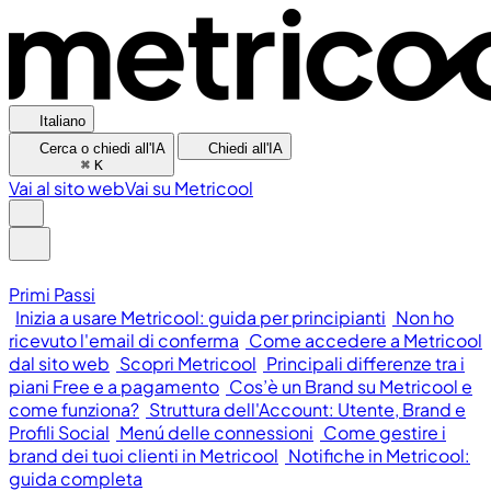
Italiano
Cerca o chiedi all'IA
Chiedi all'IA
⌘
K
Vai al sito web
Vai su Metricool
Primi Passi
Inizia a usare Metricool: guida per principianti
Non ho
ricevuto l'email di conferma
Come accedere a Metricool
dal sito web
Scopri Metricool
Principali differenze tra i
piani Free e a pagamento
Cos’è un Brand su Metricool e
come funziona?
Struttura dell'Account: Utente, Brand e
Profili Social
Menú delle connessioni
Come gestire i
brand dei tuoi clienti in Metricool
Notifiche in Metricool:
guida completa