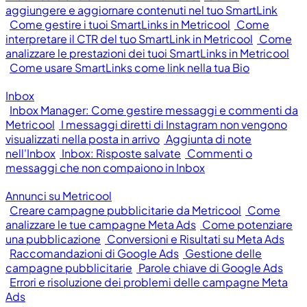
aggiungere e aggiornare contenuti nel tuo SmartLink
Come gestire i tuoi SmartLinks in Metricool
Come
interpretare il CTR del tuo SmartLink in Metricool
Come
analizzare le prestazioni dei tuoi SmartLinks in Metricool
Come usare SmartLinks come link nella tua Bio
Inbox
Inbox Manager: Come gestire messaggi e commenti da
Metricool
I messaggi diretti di Instagram non vengono
visualizzati nella posta in arrivo
Aggiunta di note
nell'Inbox
Inbox: Risposte salvate
Commenti o
messaggi che non compaiono in Inbox
Annunci su Metricool
Creare campagne pubblicitarie da Metricool
Come
analizzare le tue campagne Meta Ads
Come potenziare
una pubblicazione
Conversioni e Risultati su Meta Ads
Raccomandazioni di Google Ads
Gestione delle
campagne pubblicitarie
Parole chiave di Google Ads
Errori e risoluzione dei problemi delle campagne Meta
Ads