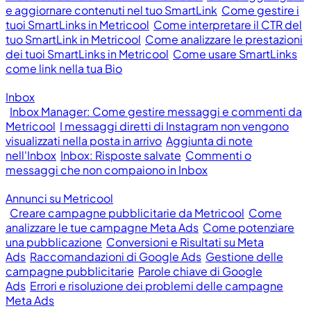
e aggiornare contenuti nel tuo SmartLink
Come gestire i
tuoi SmartLinks in Metricool
Come interpretare il CTR del
tuo SmartLink in Metricool
Come analizzare le prestazioni
dei tuoi SmartLinks in Metricool
Come usare SmartLinks
come link nella tua Bio
Inbox
Inbox Manager: Come gestire messaggi e commenti da
Metricool
I messaggi diretti di Instagram non vengono
visualizzati nella posta in arrivo
Aggiunta di note
nell'Inbox
Inbox: Risposte salvate
Commenti o
messaggi che non compaiono in Inbox
Annunci su Metricool
Creare campagne pubblicitarie da Metricool
Come
analizzare le tue campagne Meta Ads
Come potenziare
una pubblicazione
Conversioni e Risultati su Meta
Ads
Raccomandazioni di Google Ads
Gestione delle
campagne pubblicitarie
Parole chiave di Google
Ads
Errori e risoluzione dei problemi delle campagne
Meta Ads