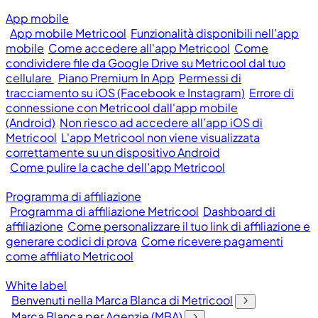
App mobile
App mobile Metricool
Funzionalità disponibili nell’app
mobile
Come accedere all'app Metricool
Come
condividere file da Google Drive su Metricool dal tuo
cellulare
Piano Premium In App
Permessi di
tracciamento su iOS (Facebook e Instagram)
Errore di
connessione con Metricool dall'app mobile
(Android)
Non riesco ad accedere all’app iOS di
Metricool
L'app Metricool non viene visualizzata
correttamente su un dispositivo Android
Come pulire la cache dell’app Metricool
Programma di affiliazione
Programma di affiliazione Metricool
Dashboard di
affiliazione
Come personalizzare il tuo link di affiliazione e
generare codici di prova
Come ricevere pagamenti
come affiliato Metricool
White label
Benvenuti nella Marca Blanca di Metricool
Marca Blanca per Agenzie (MBA)