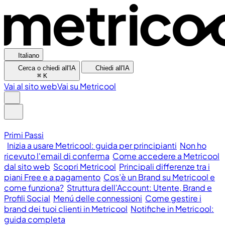
Italiano
Cerca o chiedi all'IA
Chiedi all'IA
⌘
K
Vai al sito web
Vai su Metricool
Primi Passi
Inizia a usare Metricool: guida per principianti
Non ho
ricevuto l'email di conferma
Come accedere a Metricool
dal sito web
Scopri Metricool
Principali differenze tra i
piani Free e a pagamento
Cos’è un Brand su Metricool e
come funziona?
Struttura dell'Account: Utente, Brand e
Profili Social
Menú delle connessioni
Come gestire i
brand dei tuoi clienti in Metricool
Notifiche in Metricool:
guida completa