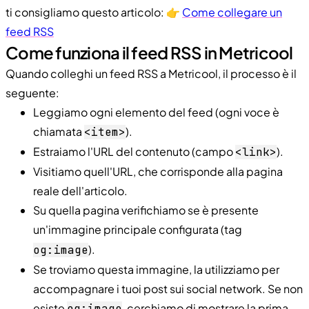
ti consigliamo questo articolo: 👉
Come collegare un
feed RSS
Come funziona il feed RSS in Metricool
Quando colleghi un feed RSS a Metricool, il processo è il
seguente:
Leggiamo ogni elemento del feed (ogni voce è
chiamata
).
<item>
Estraiamo l'URL del contenuto (campo
).
<link>
Visitiamo quell'URL, che corrisponde alla pagina
reale dell'articolo.
Su quella pagina verifichiamo se è presente
un'immagine principale configurata (tag
).
og:image
Se troviamo questa immagine, la utilizziamo per
accompagnare i tuoi post sui social network. Se non
esiste
, cerchiamo di mostrare la prima
og:image