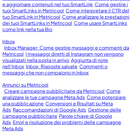
e aggiornare contenuti nel tuo SmartLink
Come gestire i
tuoi SmartLinks in Metricool
Come interpretare il CTR del
tuo SmartLink in Metricool
Come analizzare le prestazioni
dei tuoi SmartLinks in Metricool
Come usare SmartLinks
come link nella tua Bio
Inbox
Inbox Manager: Come gestire messaggi e commenti da
Metricool
I messaggi diretti di Instagram non vengono
visualizzati nella posta in arrivo
Aggiunta di note
nell'Inbox
Inbox: Risposte salvate
Commenti o
messaggi che non compaiono in Inbox
Annunci su Metricool
Creare campagne pubblicitarie da Metricool
Come
analizzare le tue campagne Meta Ads
Come potenziare
una pubblicazione
Conversioni e Risultati su Meta
Ads
Raccomandazioni di Google Ads
Gestione delle
campagne pubblicitarie
Parole chiave di Google
Ads
Errori e risoluzione dei problemi delle campagne
Meta Ads