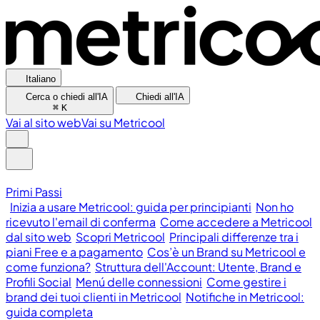
Italiano
Cerca o chiedi all'IA
Chiedi all'IA
⌘
K
Vai al sito web
Vai su Metricool
Primi Passi
Inizia a usare Metricool: guida per principianti
Non ho
ricevuto l'email di conferma
Come accedere a Metricool
dal sito web
Scopri Metricool
Principali differenze tra i
piani Free e a pagamento
Cos’è un Brand su Metricool e
come funziona?
Struttura dell'Account: Utente, Brand e
Profili Social
Menú delle connessioni
Come gestire i
brand dei tuoi clienti in Metricool
Notifiche in Metricool:
guida completa