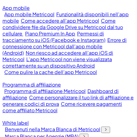
App mobile
App mobile Metricool
Funzionalità disponibili nell’app
mobile
Come accedere all'app Metricool
Come
condividere file da Google Drive su Metricool dal tuo
cellulare
Piano Premium In App
Permessi di
tracciamento su iOS (Facebook e Instagram)
Errore di
connessione con Metricool dall'app mobile
(Android)
Non riesco ad accedere all’app iOS di
Metricool
L'app Metricool non viene visualizzata
correttamente su un dispositivo Android
Come pulire la cache dell’app Metricool
Programma di affiliazione
Programma di affiliazione Metricool
Dashboard di
affiliazione
Come personalizzare il tuo link di affiliazione e
generare codici di prova
Come ricevere pagamenti
come affiliato Metricool
White label
Benvenuti nella Marca Blanca di Metricool
Marca Blanca per Agenzie (MBA)