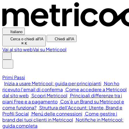
Italiano
Cerca o chiedi all'IA
Chiedi all'IA
⌘
K
Vai al sito web
Vai su Metricool
Primi Passi
Inizia a usare Metricool: guida per principianti
Non ho
ricevuto l'email di conferma
Come accedere a Metricool
dal sito web
Scopri Metricool
Principali differenze tra i
piani Free e a pagamento
Cos’è un Brand su Metricool e
come funziona?
Struttura dell'Account: Utente, Brand e
Profili Social
Menú delle connessioni
Come gestire i
brand dei tuoi clienti in Metricool
Notifiche in Metricool:
guida completa