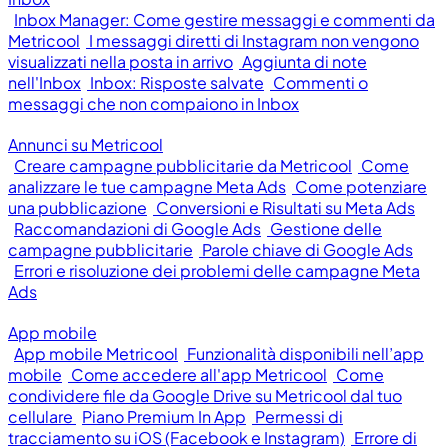
Inbox Manager: Come gestire messaggi e commenti da
Metricool
I messaggi diretti di Instagram non vengono
visualizzati nella posta in arrivo
Aggiunta di note
nell'Inbox
Inbox: Risposte salvate
Commenti o
messaggi che non compaiono in Inbox
Annunci su Metricool
Creare campagne pubblicitarie da Metricool
Come
analizzare le tue campagne Meta Ads
Come potenziare
una pubblicazione
Conversioni e Risultati su Meta Ads
Raccomandazioni di Google Ads
Gestione delle
campagne pubblicitarie
Parole chiave di Google Ads
Errori e risoluzione dei problemi delle campagne Meta
Ads
App mobile
App mobile Metricool
Funzionalità disponibili nell’app
mobile
Come accedere all'app Metricool
Come
condividere file da Google Drive su Metricool dal tuo
cellulare
Piano Premium In App
Permessi di
tracciamento su iOS (Facebook e Instagram)
Errore di