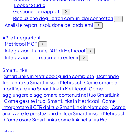
Looker Studio
Gestione dei rapporti
Risoluzione degli errori comuni dei connettori
Analisi e report: risoluzione dei problemi
API e Integrazioni
Metricool MCP
Integrazioni tramite l'API di Metricool
Integrazioni con strumenti esterni
SmartLinks
SmartLinks in Metricool: guida completa
Domande
frequenti su SmartLinks in Metricool
Come creare e
modificare uno SmartLink in Metricool
Come
aggiungere e aggiornare contenuti nel tuo SmartLink
Come gestire i tuoi SmartLinks in Metricool
Come
interpretare il CTR del tuo SmartLink in Metricool
Come
analizzare le prestazioni dei tuoi SmartLinks in Metricool
Come usare SmartLinks come link nella tua Bio
Inbox