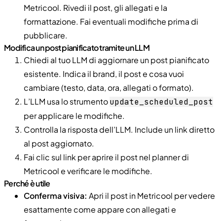
Metricool. Rivedi il post, gli allegati e la
formattazione. Fai eventuali modifiche prima di
pubblicare.
Modifica un post pianificato tramite un LLM
Chiedi al tuo LLM di aggiornare un post pianificato
esistente. Indica il brand, il post e cosa vuoi
cambiare (testo, data, ora, allegati o formato).
L’LLM usa lo strumento
update
_
scheduled
_
post
per applicare le modifiche.
Controlla la risposta dell’LLM. Include un link diretto
al post aggiornato.
Fai clic sul link per aprire il post nel planner di
Metricool e verificare le modifiche.
Perché è utile
Conferma visiva:
Apri il post in Metricool per vedere
esattamente come appare con allegati e