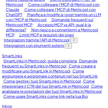
Metricool
Come collegare l’MCP di Metricool con
Claude
Come collegare l'MCP di Metricool con
ChatGPT
Pianifica e modifica i post tramite un LLM
con l’MCP di Metricool
Domande frequenti sul
Metricool MCP
Accesso MCP vs API: qual è la
differenza?
Non riesco a connettermi a Metricool
MCP
Limiti MCP e requisiti dei piani
Integrazioni tramite l'API di Metricool
Integrazioni con strumenti esterni
SmartLinks
SmartLinks in Metricool: guida completa
Domande
frequenti su SmartLinks in Metricool
Come creare e
modificare uno SmartLink in Metricool
Come
aggiungere e aggiornare contenuti nel tuo SmartLink
Come gestire i tuoi SmartLinks in Metricool
Come
interpretare il CTR del tuo SmartLink in Metricool
Come
analizzare le prestazioni dei tuoi SmartLinks in Metricool
Come usare SmartLinks come link nella tua Bio
Inbox