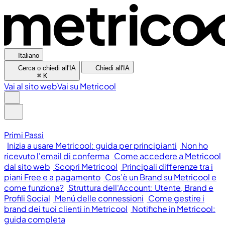
Italiano
Cerca o chiedi all'IA
Chiedi all'IA
⌘
K
Vai al sito web
Vai su Metricool
Primi Passi
Inizia a usare Metricool: guida per principianti
Non ho
ricevuto l'email di conferma
Come accedere a Metricool
dal sito web
Scopri Metricool
Principali differenze tra i
piani Free e a pagamento
Cos’è un Brand su Metricool e
come funziona?
Struttura dell'Account: Utente, Brand e
Profili Social
Menú delle connessioni
Come gestire i
brand dei tuoi clienti in Metricool
Notifiche in Metricool:
guida completa