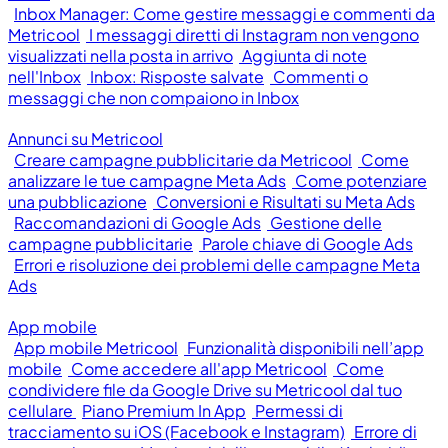
Inbox Manager: Come gestire messaggi e commenti da
Metricool
I messaggi diretti di Instagram non vengono
visualizzati nella posta in arrivo
Aggiunta di note
nell'Inbox
Inbox: Risposte salvate
Commenti o
messaggi che non compaiono in Inbox
Annunci su Metricool
Creare campagne pubblicitarie da Metricool
Come
analizzare le tue campagne Meta Ads
Come potenziare
una pubblicazione
Conversioni e Risultati su Meta Ads
Raccomandazioni di Google Ads
Gestione delle
campagne pubblicitarie
Parole chiave di Google Ads
Errori e risoluzione dei problemi delle campagne Meta
Ads
App mobile
App mobile Metricool
Funzionalità disponibili nell’app
mobile
Come accedere all'app Metricool
Come
condividere file da Google Drive su Metricool dal tuo
cellulare
Piano Premium In App
Permessi di
tracciamento su iOS (Facebook e Instagram)
Errore di