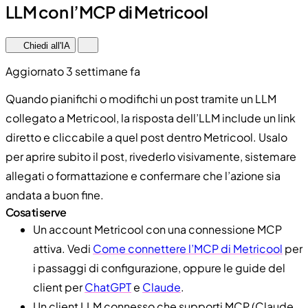
LLM con l’MCP di Metricool
Chiedi all'IA
Aggiornato 3 settimane fa
Quando pianifichi o modifichi un post tramite un LLM
collegato a Metricool, la risposta dell’LLM include un link
diretto e cliccabile a quel post dentro Metricool. Usalo
per aprire subito il post, rivederlo visivamente, sistemare
allegati o formattazione e confermare che l’azione sia
andata a buon fine.
Cosa ti serve
Un account Metricool con una connessione MCP
attiva. Vedi
Come connettere l’MCP di Metricool
per
i passaggi di configurazione, oppure le guide del
client per
ChatGPT
e
Claude
.
Un client LLM connesso che supporti MCP (Claude,