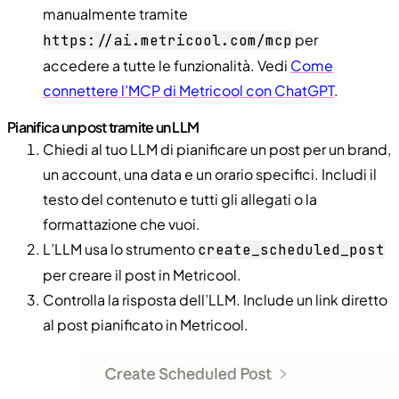
manualmente tramite
per
https://ai.metricool.com/mcp
accedere a tutte le funzionalità. Vedi
Come
connettere l’MCP di Metricool con ChatGPT
.
Pianifica un post tramite un LLM
Chiedi al tuo LLM di pianificare un post per un brand,
un account, una data e un orario specifici. Includi il
testo del contenuto e tutti gli allegati o la
formattazione che vuoi.
L’LLM usa lo strumento
create
_
scheduled
_
post
per creare il post in Metricool.
Controlla la risposta dell’LLM. Include un link diretto
al post pianificato in Metricool.