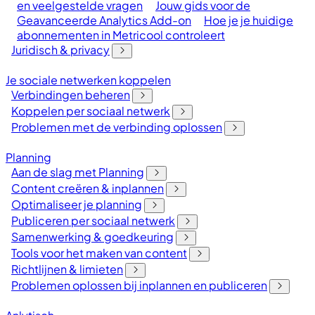
en veelgestelde vragen
Jouw gids voor de
Geavanceerde Analytics Add-on
Hoe je je huidige
abonnementen in Metricool controleert
Juridisch & privacy
Je sociale netwerken koppelen
Verbindingen beheren
Koppelen per sociaal netwerk
Problemen met de verbinding oplossen
Planning
Aan de slag met Planning
Content creëren & inplannen
Optimaliseer je planning
Publiceren per sociaal netwerk
Samenwerking & goedkeuring
Tools voor het maken van content
Richtlijnen & limieten
Problemen oplossen bij inplannen en publiceren