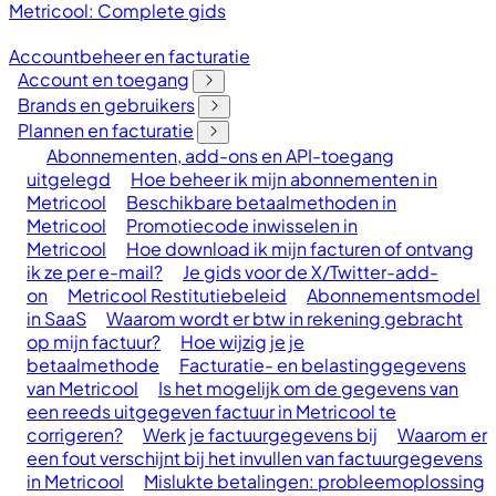
Metricool: Complete gids
Accountbeheer en facturatie
Account en toegang
Brands en gebruikers
Plannen en facturatie
Abonnementen, add-ons en API-toegang
uitgelegd
Hoe beheer ik mijn abonnementen in
Metricool
Beschikbare betaalmethoden in
Metricool
Promotiecode inwisselen in
Metricool
Hoe download ik mijn facturen of ontvang
ik ze per e-mail?
Je gids voor de X/Twitter-add-
on
Metricool Restitutiebeleid
Abonnementsmodel
in SaaS
Waarom wordt er btw in rekening gebracht
op mijn factuur?
Hoe wijzig je je
betaalmethode
Facturatie- en belastinggegevens
van Metricool
Is het mogelijk om de gegevens van
een reeds uitgegeven factuur in Metricool te
corrigeren?
Werk je factuurgegevens bij
Waarom er
een fout verschijnt bij het invullen van factuurgegevens
in Metricool
Mislukte betalingen: probleemoplossing