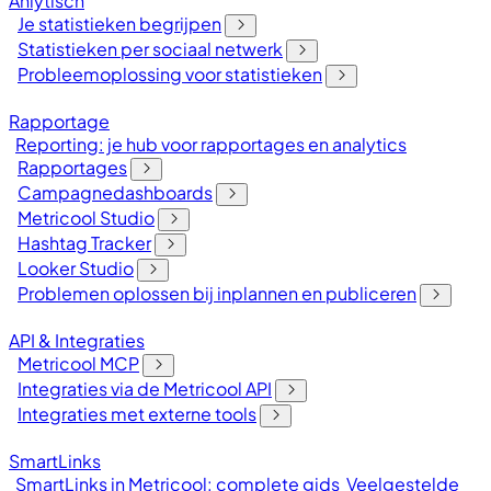
Anlytisch
Je statistieken begrijpen
Statistieken per sociaal netwerk
Probleemoplossing voor statistieken
Rapportage
Reporting: je hub voor rapportages en analytics
Rapportages
Campagnedashboards
Metricool Studio
Hashtag Tracker
Looker Studio
Problemen oplossen bij inplannen en publiceren
API & Integraties
Metricool MCP
Integraties via de Metricool API
Integraties met externe tools
SmartLinks
SmartLinks in Metricool: complete gids
Veelgestelde