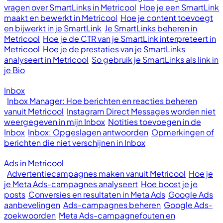
vragen over SmartLinks in Metricool
Hoe je een SmartLink
maakt en bewerkt in Metricool
Hoe je content toevoegt
en bijwerkt in je SmartLink
Je SmartLinks beheren in
Metricool
Hoe je de CTR van je SmartLink interpreteert in
Metricool
Hoe je de prestaties van je SmartLinks
analyseert in Metricool
So gebruik je SmartLinks als link in
je Bio
Inbox
Inbox Manager: Hoe berichten en reacties beheren
vanuit Metricool
Instagram Direct Messages worden niet
weergegeven in mijn Inbox
Notities toevoegen in de
Inbox
Inbox: Opgeslagen antwoorden
Opmerkingen of
berichten die niet verschijnen in Inbox
Ads in Metricool
Advertentiecampagnes maken vanuit Metricool
Hoe je
je Meta Ads-campagnes analyseert
Hoe boost je je
posts
Conversies en resultaten in Meta Ads
Google Ads
aanbevelingen
Ads-campagnes beheren
Google Ads-
zoekwoorden
Meta Ads-campagnefouten en