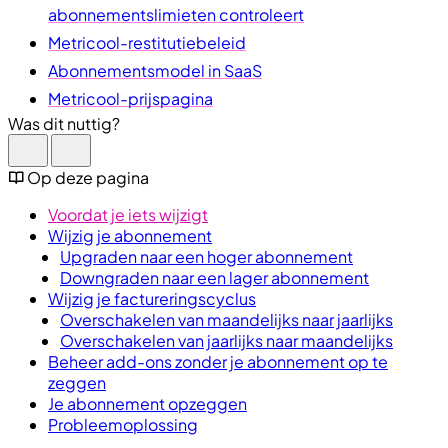
abonnementslimieten controleert
Metricool-restitutiebeleid
Abonnementsmodel in SaaS
Metricool-prijspagina
Was dit nuttig?
Op deze pagina
Voordat je iets wijzigt
Wijzig je abonnement
Upgraden naar een hoger abonnement
Downgraden naar een lager abonnement
Wijzig je factureringscyclus
Overschakelen van maandelijks naar jaarlijks
Overschakelen van jaarlijks naar maandelijks
Beheer add-ons zonder je abonnement op te
zeggen
Je abonnement opzeggen
Probleemoplossing