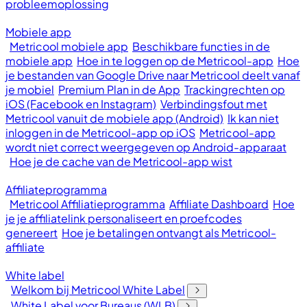
probleemoplossing
Mobiele app
Metricool mobiele app
Beschikbare functies in de
mobiele app
Hoe in te loggen op de Metricool-app
Hoe
je bestanden van Google Drive naar Metricool deelt vanaf
je mobiel
Premium Plan in de App
Trackingrechten op
iOS (Facebook en Instagram)
Verbindingsfout met
Metricool vanuit de mobiele app (Android)
Ik kan niet
inloggen in de Metricool-app op iOS
Metricool-app
wordt niet correct weergegeven op Android-apparaat
Hoe je de cache van de Metricool-app wist
Affiliateprogramma
Metricool Affiliatieprogramma
Affiliate Dashboard
Hoe
je je affiliatelink personaliseert en proefcodes
genereert
Hoe je betalingen ontvangt als Metricool-
affiliate
White label
Welkom bij Metricool White Label
White Label voor Bureaus (WLB)