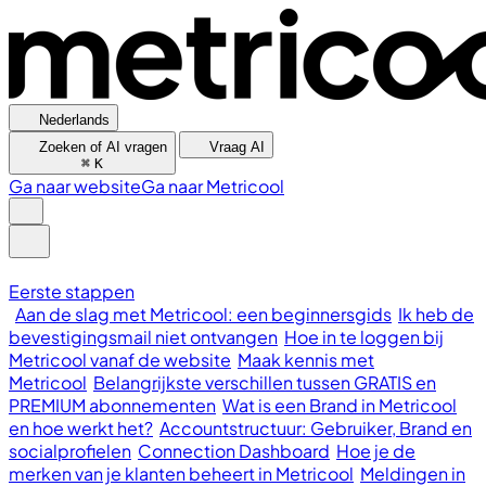
Nederlands
Zoeken of AI vragen
Vraag AI
⌘
K
Ga naar website
Ga naar Metricool
Eerste stappen
Aan de slag met Metricool: een beginnersgids
Ik heb de
bevestigingsmail niet ontvangen
Hoe in te loggen bij
Metricool vanaf de website
Maak kennis met
Metricool
Belangrijkste verschillen tussen GRATIS en
PREMIUM abonnementen
Wat is een Brand in Metricool
en hoe werkt het?
Accountstructuur: Gebruiker, Brand en
socialprofielen
Connection Dashboard
Hoe je de
merken van je klanten beheert in Metricool
Meldingen in