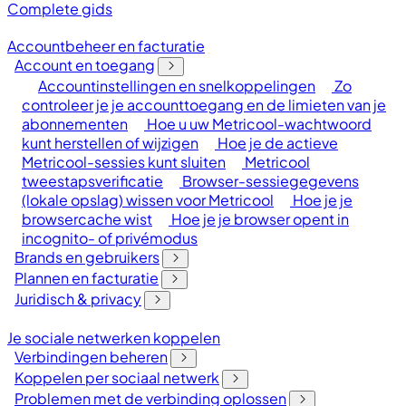
Complete gids
Accountbeheer en facturatie
Account en toegang
Accountinstellingen en snelkoppelingen
Zo
controleer je je accounttoegang en de limieten van je
abonnementen
Hoe u uw Metricool-wachtwoord
kunt herstellen of wijzigen
Hoe je de actieve
Metricool-sessies kunt sluiten
Metricool
tweestapsverificatie
Browser-sessiegegevens
(lokale opslag) wissen voor Metricool
Hoe je je
browsercache wist
Hoe je je browser opent in
incognito- of privémodus
Brands en gebruikers
Plannen en facturatie
Juridisch & privacy
Je sociale netwerken koppelen
Verbindingen beheren
Koppelen per sociaal netwerk
Problemen met de verbinding oplossen