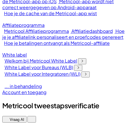
de Metricool-app op iOS
Metricool-app wordt niet
correct weergegeven op Android-apparaat
Hoe je de cache van de Metricool-app wist
Affiliateprogramma
Metricool Affiliatieprogramma
Affiliatiedashboard
Hoe
je je affiliatelink personaliseert en proefcodes genereert
Hoe je betalingen ontvangt als Metricool-affiliate
White label
Welkom bij Metricool White Label
White Label voor Bureaus (WLB)
White Label voor Integratoren (WLI)
... in behandeling
Account en toegang
Metricool tweestapsverificatie
Vraag AI