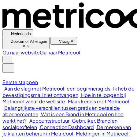
Nederlands
Zoeken of AI vragen
Vraag AI
⌘
K
Ga naar website
Ga naar Metricool
Eerste stappen
Aan de slag met Metricool: een beginnersgids
Ik heb de
bevestigingsmail niet ontvangen
Hoe in te loggen bij
Metricool vanaf de website
Maak kennis met Metricool
Belangrijkste verschillen tussen gratis en betaalde
abonnementen
Wat is een Brand in Metricool en hoe
werkt het?
Accountstructuur: Gebruiker, Brand en
socialprofielen
Connection Dashboard
De merken van
je klanten beheren in Metricool
Meldingen in Metricool: