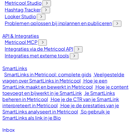
Metricool Studio
Hashtag Tracker
Looker Studio
Problemen oplossen bij inplannen en publiceren
API & Integraties
Metricool MCP
Integraties via de Metricool API
Integraties met externe tools
SmartLinks
SmartLinks in Metricool: complete gids
Veelgestelde
vragen over SmartLinks in Metricool
Hoe je een
SmartLink maakt en bewerkt in Metricool
Hoe je content
toevoegt en bijwerkt in je SmartLink
Je SmartLinks
beheren in Metricool
Hoe je de CTR van je SmartLink
interpreteert in Metricool
Hoe je de prestaties van je
SmartLinks analyseert in Metricool
So gebruik je
SmartLinks als link in je Bio
Inbox