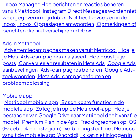
Inbox Manager: Hoe berichten en reacties beheren
vanuit Metricool
Instagram Direct Messages worden niet
weergegeven in mijn Inbox
Notities toevoegen in de
Inbox
Inbox: Opgeslagen antwoorden
Opmerkingen of
berichten die niet verschijnen in Inbox
Ads in Metricool
Advertentiecampagnes maken vanuit Metricool
Hoe je
je Meta Ads-campagnes analyseert
Hoe boost je je
posts
Conversies en resultaten in Meta Ads
Google Ads
aanbevelingen
Ads-campagnes beheren
Google Ads-
zoekwoorden
Meta Ads-campagnefouten en
probleemoplossing
Mobiele app
Metricool mobiele app
Beschikbare functies in de
mobiele app
Zo log je in op de Metricool-app
Hoe je
bestanden van Google Drive naar Metricool deelt vanaf je
mobiel
Premium Plan in de App
Trackingrechten op iOS
(Facebook en Instagram)
Verbindingsfout met Metricool
vanuit de mobiele app (Android)
Ik kan niet inloggen in