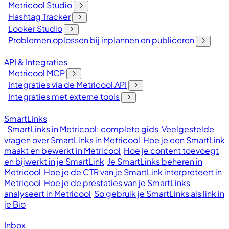
Metricool Studio
Hashtag Tracker
Looker Studio
Problemen oplossen bij inplannen en publiceren
API & Integraties
Metricool MCP
Integraties via de Metricool API
Integraties met externe tools
SmartLinks
SmartLinks in Metricool: complete gids
Veelgestelde
vragen over SmartLinks in Metricool
Hoe je een SmartLink
maakt en bewerkt in Metricool
Hoe je content toevoegt
en bijwerkt in je SmartLink
Je SmartLinks beheren in
Metricool
Hoe je de CTR van je SmartLink interpreteert in
Metricool
Hoe je de prestaties van je SmartLinks
analyseert in Metricool
So gebruik je SmartLinks als link in
je Bio
Inbox