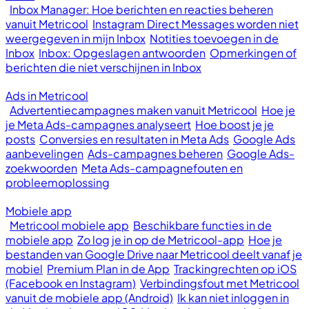
Inbox Manager: Hoe berichten en reacties beheren
vanuit Metricool
Instagram Direct Messages worden niet
weergegeven in mijn Inbox
Notities toevoegen in de
Inbox
Inbox: Opgeslagen antwoorden
Opmerkingen of
berichten die niet verschijnen in Inbox
Ads in Metricool
Advertentiecampagnes maken vanuit Metricool
Hoe je
je Meta Ads-campagnes analyseert
Hoe boost je je
posts
Conversies en resultaten in Meta Ads
Google Ads
aanbevelingen
Ads-campagnes beheren
Google Ads-
zoekwoorden
Meta Ads-campagnefouten en
probleemoplossing
Mobiele app
Metricool mobiele app
Beschikbare functies in de
mobiele app
Zo log je in op de Metricool-app
Hoe je
bestanden van Google Drive naar Metricool deelt vanaf je
mobiel
Premium Plan in de App
Trackingrechten op iOS
(Facebook en Instagram)
Verbindingsfout met Metricool
vanuit de mobiele app (Android)
Ik kan niet inloggen in