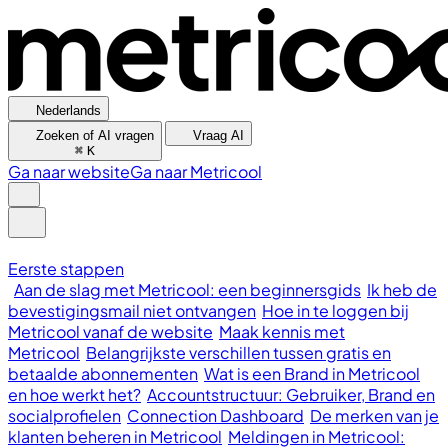
Nederlands
Zoeken of AI vragen
Vraag AI
⌘
K
Ga naar website
Ga naar Metricool
Eerste stappen
Aan de slag met Metricool: een beginnersgids
Ik heb de
bevestigingsmail niet ontvangen
Hoe in te loggen bij
Metricool vanaf de website
Maak kennis met
Metricool
Belangrijkste verschillen tussen gratis en
betaalde abonnementen
Wat is een Brand in Metricool
en hoe werkt het?
Accountstructuur: Gebruiker, Brand en
socialprofielen
Connection Dashboard
De merken van je
klanten beheren in Metricool
Meldingen in Metricool: