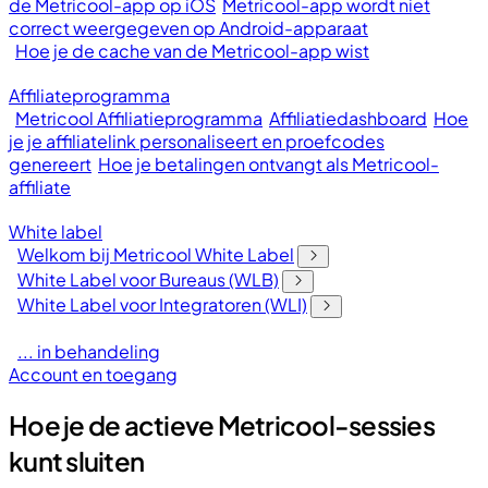
de Metricool-app op iOS
Metricool-app wordt niet
correct weergegeven op Android-apparaat
Hoe je de cache van de Metricool-app wist
Affiliateprogramma
Metricool Affiliatieprogramma
Affiliatiedashboard
Hoe
je je affiliatelink personaliseert en proefcodes
genereert
Hoe je betalingen ontvangt als Metricool-
affiliate
White label
Welkom bij Metricool White Label
White Label voor Bureaus (WLB)
White Label voor Integratoren (WLI)
... in behandeling
Account en toegang
Hoe je de actieve Metricool-sessies
kunt sluiten