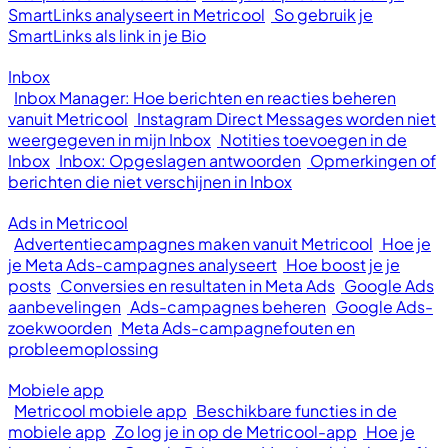
SmartLinks analyseert in Metricool
So gebruik je
SmartLinks als link in je Bio
Inbox
Inbox Manager: Hoe berichten en reacties beheren
vanuit Metricool
Instagram Direct Messages worden niet
weergegeven in mijn Inbox
Notities toevoegen in de
Inbox
Inbox: Opgeslagen antwoorden
Opmerkingen of
berichten die niet verschijnen in Inbox
Ads in Metricool
Advertentiecampagnes maken vanuit Metricool
Hoe je
je Meta Ads-campagnes analyseert
Hoe boost je je
posts
Conversies en resultaten in Meta Ads
Google Ads
aanbevelingen
Ads-campagnes beheren
Google Ads-
zoekwoorden
Meta Ads-campagnefouten en
probleemoplossing
Mobiele app
Metricool mobiele app
Beschikbare functies in de
mobiele app
Zo log je in op de Metricool-app
Hoe je