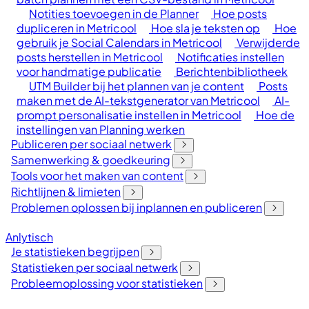
Notities toevoegen in de Planner
Hoe posts
dupliceren in Metricool
Hoe sla je teksten op
Hoe
gebruik je Social Calendars in Metricool
Verwijderde
posts herstellen in Metricool
Notificaties instellen
voor handmatige publicatie
Berichtenbibliotheek
UTM Builder bij het plannen van je content
Posts
maken met de AI-tekstgenerator van Metricool
AI-
prompt personalisatie instellen in Metricool
Hoe de
instellingen van Planning werken
Publiceren per sociaal netwerk
Samenwerking & goedkeuring
Tools voor het maken van content
Richtlijnen & limieten
Problemen oplossen bij inplannen en publiceren
Anlytisch
Je statistieken begrijpen
Statistieken per sociaal netwerk
Probleemoplossing voor statistieken