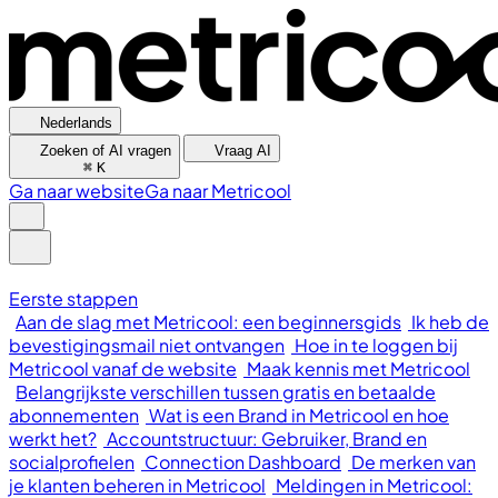
Nederlands
Zoeken of AI vragen
Vraag AI
⌘
K
Ga naar website
Ga naar Metricool
Eerste stappen
Aan de slag met Metricool: een beginnersgids
Ik heb de
bevestigingsmail niet ontvangen
Hoe in te loggen bij
Metricool vanaf de website
Maak kennis met Metricool
Belangrijkste verschillen tussen gratis en betaalde
abonnementen
Wat is een Brand in Metricool en hoe
werkt het?
Accountstructuur: Gebruiker, Brand en
socialprofielen
Connection Dashboard
De merken van
je klanten beheren in Metricool
Meldingen in Metricool: