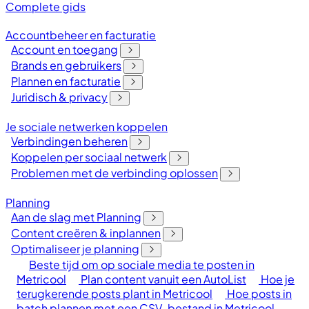
Complete gids
Accountbeheer en facturatie
Account en toegang
Brands en gebruikers
Plannen en facturatie
Juridisch & privacy
Je sociale netwerken koppelen
Verbindingen beheren
Koppelen per sociaal netwerk
Problemen met de verbinding oplossen
Planning
Aan de slag met Planning
Content creëren & inplannen
Optimaliseer je planning
Beste tijd om op sociale media te posten in
Metricool
Plan content vanuit een AutoList
Hoe je
terugkerende posts plant in Metricool
Hoe posts in
batch plannen met een CSV-bestand in Metricool