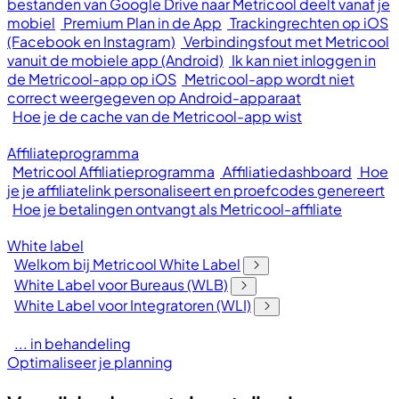
bestanden van Google Drive naar Metricool deelt vanaf je
mobiel
Premium Plan in de App
Trackingrechten op iOS
(Facebook en Instagram)
Verbindingsfout met Metricool
vanuit de mobiele app (Android)
Ik kan niet inloggen in
de Metricool-app op iOS
Metricool-app wordt niet
correct weergegeven op Android-apparaat
Hoe je de cache van de Metricool-app wist
Affiliateprogramma
Metricool Affiliatieprogramma
Affiliatiedashboard
Hoe
je je affiliatelink personaliseert en proefcodes genereert
Hoe je betalingen ontvangt als Metricool-affiliate
White label
Welkom bij Metricool White Label
White Label voor Bureaus (WLB)
White Label voor Integratoren (WLI)
... in behandeling
Optimaliseer je planning