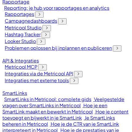
Rapportage
Reporting: je hub voor rapportages en analytics
Rapportages
Campagnedashboards
Metricool Studio
Hashtag Tracker
Looker Studio
Problemen oplossen bij inplannen en publiceren
API & Integraties
Metricool MCP
Integraties via de Metricool API
Integraties met externe tools
SmartLinks
SmartLinks in Metricool: complete gids
Veelgestelde
vragen over SmartLinks in Metricool
Hoe je een
SmartLink maakt en bewerkt in Metricool
Hoe je content
toevoegt en bijwerkt in je SmartLink
Je SmartLinks
beheren in Metricool
Hoe je de CTR van je SmartLink
interpreteert in Metricool
Hoe je de prestaties van je