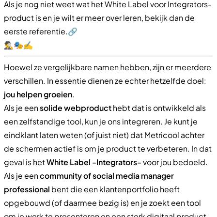
Als je nog niet weet wat het White Label voor Integrators-
product is en je wilt er meer over leren, bekijk dan de
eerste referentie.​🔗​
🕵️‍♂️🎭✍️
Hoewel ze vergelijkbare namen hebben, zijn er meerdere
verschillen. In essentie dienen ze echter hetzelfde doel:
jou helpen groeien
.
Als je een
solide webproduct
hebt dat is ontwikkeld als
een zelfstandige tool, kun je ons integreren. Je kunt je
eindklant laten weten (of juist niet) dat Metricool achter
de schermen actief is om je product te verbeteren. In dat
geval is het
White Label -Integrators-
voor jou bedoeld.
Als je een
community of social media manager
professional
bent die een klantenportfolio heeft
opgebouwd (of daarmee bezig is) en je zoekt een tool
om je werk te presenteren en een sterk digitaal product