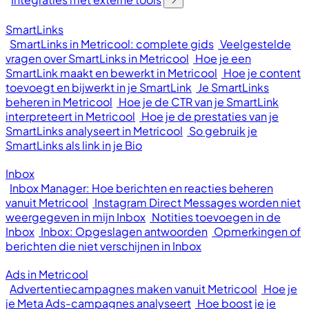
SmartLinks
SmartLinks in Metricool: complete gids
Veelgestelde
vragen over SmartLinks in Metricool
Hoe je een
SmartLink maakt en bewerkt in Metricool
Hoe je content
toevoegt en bijwerkt in je SmartLink
Je SmartLinks
beheren in Metricool
Hoe je de CTR van je SmartLink
interpreteert in Metricool
Hoe je de prestaties van je
SmartLinks analyseert in Metricool
So gebruik je
SmartLinks als link in je Bio
Inbox
Inbox Manager: Hoe berichten en reacties beheren
vanuit Metricool
Instagram Direct Messages worden niet
weergegeven in mijn Inbox
Notities toevoegen in de
Inbox
Inbox: Opgeslagen antwoorden
Opmerkingen of
berichten die niet verschijnen in Inbox
Ads in Metricool
Advertentiecampagnes maken vanuit Metricool
Hoe je
je Meta Ads-campagnes analyseert
Hoe boost je je