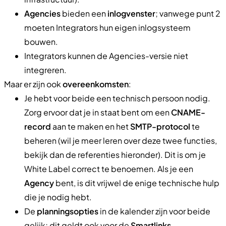
Agencies
bieden een
inlogvenster
; vanwege punt 2
moeten Integrators hun eigen inlogsysteem
bouwen.
Integrators kunnen de Agencies-versie niet
integreren.
Maar er zijn ook
overeenkomsten
:
Je hebt voor beide een technisch persoon nodig.
Zorg ervoor dat je in staat bent om een
CNAME-
record
aan te maken en het
SMTP-protocol
te
beheren (wil je meer leren over deze twee functies,
bekijk dan de referenties hieronder). Dit is om je
White Label correct te benoemen. Als je een
Agency
bent, is dit vrijwel de enige technische hulp
die je nodig hebt.
De
planningsopties
in de kalender zijn voor beide
gelijk; dit geldt ook voor de
Smartlinks
.