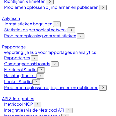
Richtlijnen & limieten
Problemen oplossen bij inplannen en publiceren
Anlytisch
Je statistieken begrijpen
Statistieken per sociaal netwerk
Probleemoplossing voor statistieken
Rapportage
Reporting: je hub voor rapportages en analytics
Rapportages
Campagnedashboards
Metricool Studio
Hashtag Tracker
Looker Studio
Problemen oplossen bij inplannen en publiceren
API & Integraties
Metricool MCP
Integraties via de Metricool API
Integraties met externe tools