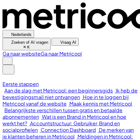
Nederlands
Zoeken of AI vragen
Vraag AI
⌘
K
Ga naar website
Ga naar Metricool
Eerste stappen
Aan de slag met Metricool: een beginnersgids
Ik heb de
bevestigingsmail niet ontvangen
Hoe in te loggen bij
Metricool vanaf de website
Maak kennis met Metricool
Belangrijkste verschillen tussen gratis en betaalde
abonnementen
Wat is een Brand in Metricool en hoe
werkt het?
Accountstructuur: Gebruiker, Brand en
socialprofielen
Connection Dashboard
De merken van
je klanten beheren in Metricool
Meldingen in Metricool: