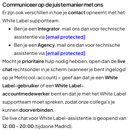
Communiceer op de juiste manier met ons
Er zijn ook verschillen in hoe je
contact
opneemt met het
White Label supportteam.
Ben je een
Integrator
, mail ons dan voor technische
assistentie via
[email protected]
Ben je een
Agency
, mail ons dan voor technische
assistentie via
[email protected]
Mocht je
prioritaire
hulp nodig hebben, open dan de
live
chat
rechtsonder in je scherm (wanneer je bent ingelogd
op je Metricool-account) > geef aan dat je een
White
Label-gebruiker
of een
White Label-
accountmedewerker
bent en dat je met het White Label
supportteam moet spreken, zodat onze collega's je
kunnen
doorverbinden
.
De live chat voor White Label-assistentie is geopend van
12:00 - 20:00
(tijdzone Madrid).