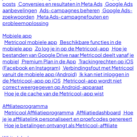
posts
Conversies en resultaten in Meta Ads
Google Ads
aanbevelingen
Ads-campagnes beheren
Google Ads-
zoekwoorden
Meta Ads-campagnefouten en
probleemoplossing
Mobiele app
Metricool mobiele app
Beschikbare functies in de
mobiele app
Zo log je in op de Metricool-app
Hoe je
bestanden van Google Drive naar Metricool deelt vanaf je
mobiel
Premium Plan in de App
Trackingrechten op iOS
(Facebook en Instagram)
Verbindingsfout met Metricool
vanuit de mobiele app (Android)
Ik kan niet inloggen in
de Metricool-app op iOS
Metricool-app wordt niet
correct weergegeven op Android-apparaat
Hoe je de cache van de Metricool-app wist
Affiliateprogramma
Metricool Affiliatieprogramma
Affiliatiedashboard
Hoe
je je affiliatelink personaliseert en proefcodes genereert
Hoe je betalingen ontvangt als Metricool-affiliate