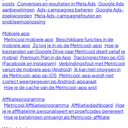
posts
Conversies en resultaten in Meta Ads
Google Ads
aanbevelingen
Ads-campagnes beheren
Google Ads-
zoekwoorden
Meta Ads-campagnefouten en
probleemoplossing
Mobiele app
Metricool mobiele app
Beschikbare functies in de
mobiele app
Zo log je in op de Metricool-app
Hoe je
bestanden van Google Drive naar Metricool deelt vanaf je
mobiel
Premium Plan in de App
Trackingrechten op iOS
(Facebook en Instagram)
Verbindingsfout met Metricool
vanuit de mobiele app (Android)
Ik kan niet inloggen in
de Metricool-app op iOS
Metricool-app wordt niet
correct weergegeven op Android-apparaat
Hoe je de cache van de Metricool-app wist
Affiliateprogramma
Metricool Affiliatieprogramma
Affiliatiedashboard
Hoe
je je affiliatelink personaliseert en proefcodes genereert
Hoe je betalingen ontvangt als Metricool-affiliate