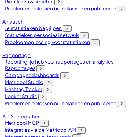
Richtlijnen & limieten
Problemen oplossen bij inplannen en publiceren
Anlytisch
Je statistieken begrijpen
Statistieken per sociaal netwerk
Probleemoplossing voor statistieken
Rapportage
Reporting: je hub voor rapportages en analytics
Rapportages
Campagnedashboards
Metricool Studio
Hashtag Tracker
Looker Studio
Problemen oplossen bij inplannen en publiceren
API & Integraties
Metricool MCP
Integraties via de Metricool API
Integraties met externe tools