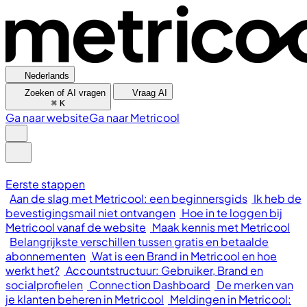
Nederlands
Zoeken of AI vragen
Vraag AI
⌘
K
Ga naar website
Ga naar Metricool
Eerste stappen
Aan de slag met Metricool: een beginnersgids
Ik heb de
bevestigingsmail niet ontvangen
Hoe in te loggen bij
Metricool vanaf de website
Maak kennis met Metricool
Belangrijkste verschillen tussen gratis en betaalde
abonnementen
Wat is een Brand in Metricool en hoe
werkt het?
Accountstructuur: Gebruiker, Brand en
socialprofielen
Connection Dashboard
De merken van
je klanten beheren in Metricool
Meldingen in Metricool: