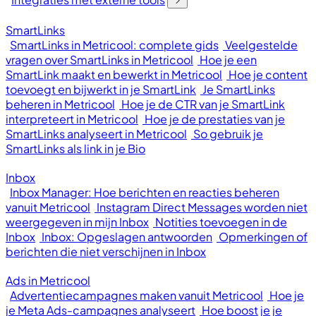
SmartLinks
SmartLinks in Metricool: complete gids
Veelgestelde
vragen over SmartLinks in Metricool
Hoe je een
SmartLink maakt en bewerkt in Metricool
Hoe je content
toevoegt en bijwerkt in je SmartLink
Je SmartLinks
beheren in Metricool
Hoe je de CTR van je SmartLink
interpreteert in Metricool
Hoe je de prestaties van je
SmartLinks analyseert in Metricool
So gebruik je
SmartLinks als link in je Bio
Inbox
Inbox Manager: Hoe berichten en reacties beheren
vanuit Metricool
Instagram Direct Messages worden niet
weergegeven in mijn Inbox
Notities toevoegen in de
Inbox
Inbox: Opgeslagen antwoorden
Opmerkingen of
berichten die niet verschijnen in Inbox
Ads in Metricool
Advertentiecampagnes maken vanuit Metricool
Hoe je
je Meta Ads-campagnes analyseert
Hoe boost je je