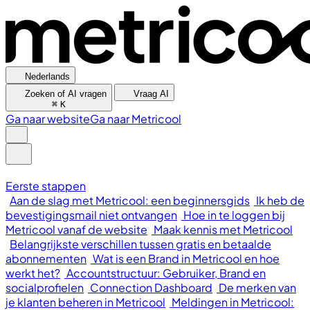
Nederlands
Zoeken of AI vragen
Vraag AI
⌘
K
Ga naar website
Ga naar Metricool
Eerste stappen
Aan de slag met Metricool: een beginnersgids
Ik heb de
bevestigingsmail niet ontvangen
Hoe in te loggen bij
Metricool vanaf de website
Maak kennis met Metricool
Belangrijkste verschillen tussen gratis en betaalde
abonnementen
Wat is een Brand in Metricool en hoe
werkt het?
Accountstructuur: Gebruiker, Brand en
socialprofielen
Connection Dashboard
De merken van
je klanten beheren in Metricool
Meldingen in Metricool: