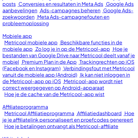
posts
Conversies en resultaten in Meta Ads
Google Ads
aanbevelingen
Ads-campagnes beheren
Google Ads-
zoekwoorden
Meta Ads-campagnefouten en
probleemoplossing
Mobiele app
Metricool mobiele app
Beschikbare functies in de
mobiele app
Zo log je in op de Metricool-app
Hoe je
bestanden van Google Drive naar Metricool deelt vanaf je
mobiel
Premium Plan in de App
Trackingrechten op iOS
(Facebook en Instagram)
Verbindingsfout met Metricool
vanuit de mobiele app (Android)
Ik kan niet inloggen in
de Metricool-app op iOS
Metricool-app wordt niet
correct weergegeven op Android-apparaat
Hoe je de cache van de Metricool-app wist
Affiliateprogramma
Metricool Affiliatieprogramma
Affiliatiedashboard
Hoe
je je affiliatelink personaliseert en proefcodes genereert
Hoe je betalingen ontvangt als Metricool-affiliate