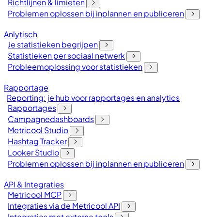
Richtlijnen & limieten
Problemen oplossen bij inplannen en publiceren
Anlytisch
Je statistieken begrijpen
Statistieken per sociaal netwerk
Probleemoplossing voor statistieken
Rapportage
Reporting: je hub voor rapportages en analytics
Rapportages
Campagnedashboards
Metricool Studio
Hashtag Tracker
Looker Studio
Problemen oplossen bij inplannen en publiceren
API & Integraties
Metricool MCP
Integraties via de Metricool API
Integraties met externe tools