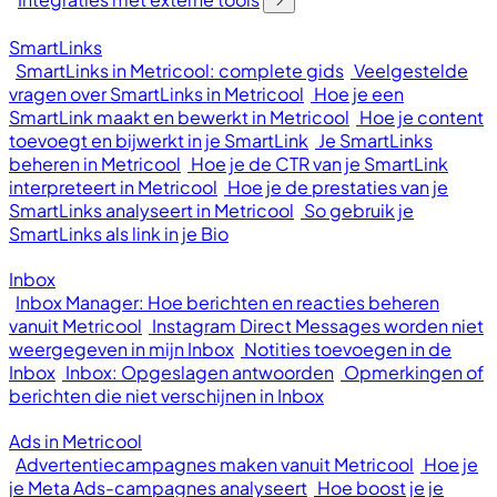
SmartLinks
SmartLinks in Metricool: complete gids
Veelgestelde
vragen over SmartLinks in Metricool
Hoe je een
SmartLink maakt en bewerkt in Metricool
Hoe je content
toevoegt en bijwerkt in je SmartLink
Je SmartLinks
beheren in Metricool
Hoe je de CTR van je SmartLink
interpreteert in Metricool
Hoe je de prestaties van je
SmartLinks analyseert in Metricool
So gebruik je
SmartLinks als link in je Bio
Inbox
Inbox Manager: Hoe berichten en reacties beheren
vanuit Metricool
Instagram Direct Messages worden niet
weergegeven in mijn Inbox
Notities toevoegen in de
Inbox
Inbox: Opgeslagen antwoorden
Opmerkingen of
berichten die niet verschijnen in Inbox
Ads in Metricool
Advertentiecampagnes maken vanuit Metricool
Hoe je
je Meta Ads-campagnes analyseert
Hoe boost je je