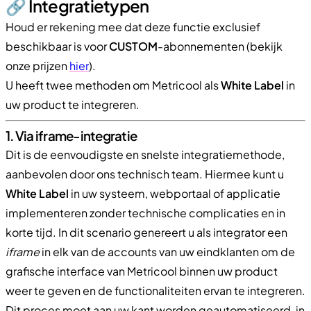
🔗 Integratietypen
Houd er rekening mee dat deze functie exclusief
beschikbaar is voor
CUSTOM
-abonnementen (bekijk
onze prijzen
hier
).
U heeft twee methoden om Metricool als
White Label
in
uw product te integreren.
1. Via iframe-integratie
Dit is de eenvoudigste en snelste integratiemethode,
aanbevolen door ons technisch team. Hiermee kunt u
White Label
in uw systeem, webportaal of applicatie
implementeren zonder technische complicaties en in
korte tijd. In dit scenario genereert u als integrator een
iframe
in elk van de accounts van uw eindklanten om de
grafische interface van Metricool binnen uw product
weer te geven en de functionaliteiten ervan te integreren.
Dit proces moet aan uw kant worden geautomatiseerd, in