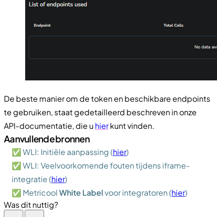
De beste manier om de token en beschikbare endpoints
te gebruiken, staat gedetailleerd beschreven in onze
API-documentatie, die u
hier
kunt vinden.
Aanvullende bronnen
✅ WLI: Initiële aanpassing (
hier
)
✅ WLI: Veelvoorkomende fouten tijdens iframe-
integratie (
hier
)
✅ Metricool
White Label
voor integratoren (
hier
)
Was dit nuttig?