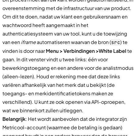
overeenstemming met de infrastructuur van uw product.
Om dit te doen, nadat uw klant een gebruikersnaam en
wachtwoord heeft aangemaakt in het
authenticatiesysteem van uw tool, kunt u de toewijzing
van een
iframe
automatiseren waarvan de bron (
) te
src
vinden is door naar
Menu > Verbindingen >
White Label
te
gaan. In dit venster vindt u twee links: één voor
bewerkingstoegang en een andere voor de analistmodus
(alleen-lezen). Houd er rekening mee dat deze links
variëren afhankelijk van het merk dat u bekijkt (de
toegangs- en merkidentificatietokens maken ze
verschillend). U kunt ze ook openen via API-oproepen,
wat we binnenkort zullen uitleggen.
Belangrijk
: Het wordt aanbevolen dat de integrator zijn
Metricool-account (waarmee de betaling is gedaan)
geopend houdt in een andere browser dan de browser