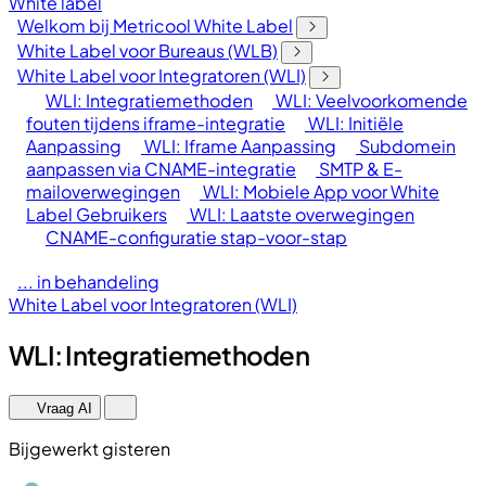
White label
Welkom bij Metricool White Label
White Label voor Bureaus (WLB)
White Label voor Integratoren (WLI)
WLI: Integratiemethoden
WLI: Veelvoorkomende
fouten tijdens iframe-integratie
WLI: Initiële
Aanpassing
WLI: Iframe Aanpassing
Subdomein
aanpassen via CNAME-integratie
SMTP & E-
mailoverwegingen
WLI: Mobiele App voor White
Label Gebruikers
WLI: Laatste overwegingen
CNAME-configuratie stap-voor-stap
... in behandeling
White Label voor Integratoren (WLI)
WLI: Integratiemethoden
Vraag AI
Bijgewerkt gisteren