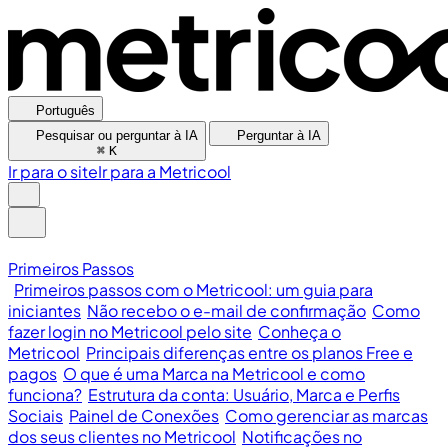
Português
Pesquisar ou perguntar à IA
Perguntar à IA
⌘
K
Ir para o site
Ir para a Metricool
Primeiros Passos
Primeiros passos com o Metricool: um guia para
iniciantes
Não recebo o e-mail de confirmação
Como
fazer login no Metricool pelo site
Conheça o
Metricool
Principais diferenças entre os planos Free e
pagos
O que é uma Marca na Metricool e como
funciona?
Estrutura da conta: Usuário, Marca e Perfis
Sociais
Painel de Conexões
Como gerenciar as marcas
dos seus clientes no Metricool
Notificações no