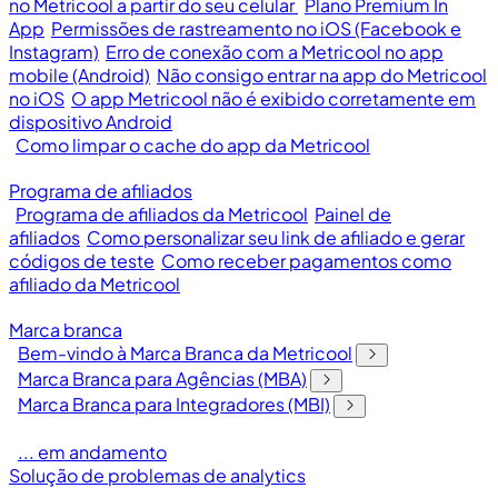
no Metricool a partir do seu celular
Plano Premium In
App
Permissões de rastreamento no iOS (Facebook e
Instagram)
Erro de conexão com a Metricool no app
mobile (Android)
Não consigo entrar na app do Metricool
no iOS
O app Metricool não é exibido corretamente em
dispositivo Android
Como limpar o cache do app da Metricool
Programa de afiliados
Programa de afiliados da Metricool
Painel de
afiliados
Como personalizar seu link de afiliado e gerar
códigos de teste
Como receber pagamentos como
afiliado da Metricool
Marca branca
Bem-vindo à Marca Branca da Metricool
Marca Branca para Agências (MBA)
Marca Branca para Integradores (MBI)
... em andamento
Solução de problemas de analytics