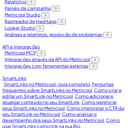
Relatórios
Painéis de campanha
Metricool Studio
Rastreador de Hashtags
Looker Studio
Análises e relatórios: resolução de problemas
API e Integrações
Metricool MCP
Integrações através da API do Metricool
Integrações com ferramentas externas
SmartLinks
SmartLinks no Metricool: guia completo
Perguntas
frequentes sobre SmartLinks no Metricool
Como criar e
editar um SmartLink no Metricool
Como adicionar e
atualizar conteúdo no seu SmartLink
Como gerenciar
seus SmartLinks no Metricool
Como interpretar o CTR do
seu SmartLink no Metricool
Como analisar o
desempenho dos seus SmartLinks no Metricool
Como
usar SmartLinks como link na sua Bio