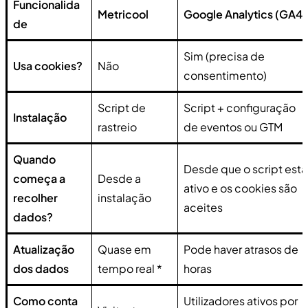
Funcionalida
Metricool
Google Analytics (GA4)
de
Sim (precisa de
Usa cookies?
Não
consentimento)
Script de
Script + configuração
Instalação
rastreio
de eventos ou GTM
Quando
Desde que o script está
começa a
Desde a
ativo e os cookies são
recolher
instalação
aceites
dados?
Atualização
Quase em
Pode haver atrasos de
dos dados
tempo real *
horas
Como conta
Utilizadores ativos por