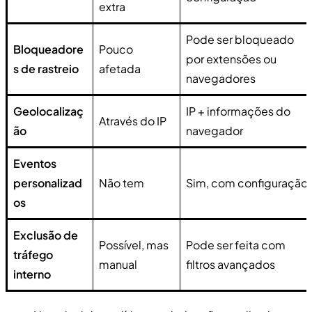
extra
Pode ser bloqueado
Bloqueadore
Pouco
por extensões ou
s de rastreio
afetada
navegadores
Geolocalizaç
IP + informações do
Através do IP
ão
navegador
Eventos
personalizad
Não tem
Sim, com configuração
os
Exclusão de
Possível, mas
Pode ser feita com
tráfego
manual
filtros avançados
interno