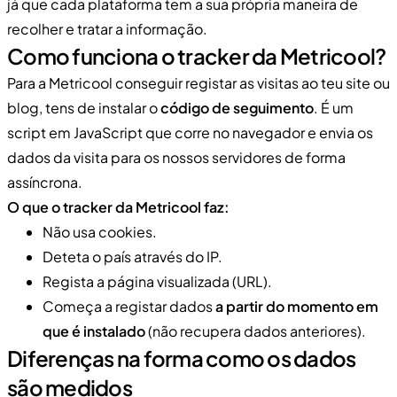
já que cada plataforma tem a sua própria maneira de
recolher e tratar a informação.
Como funciona o tracker da Metricool?
Para a Metricool conseguir registar as visitas ao teu site ou
blog, tens de instalar o
código de seguimento
. É um
script em JavaScript que corre no navegador e envia os
dados da visita para os nossos servidores de forma
assíncrona.
O que o tracker da Metricool faz:
Não usa cookies.
Deteta o país através do IP.
Regista a página visualizada (URL).
Começa a registar dados
a partir do momento em
que é instalado
(não recupera dados anteriores).
Diferenças na forma como os dados
são medidos