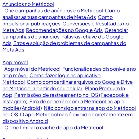
Anúncios no Metricool
Crie campanhas de anúncios do Metricool
Como
analisar as tuas campanhas de Meta Ads
Como
impulsionar publicações
Conversões e Resultados no
Meta Ads
Recomendações no Google Ads
Gerenciar
campanhas de anúncios
Palavras-chave do Google
Ads
Erros e solução de problemas de campanhas do
Meta Ads
App móvel
App móvel do Metricool
Funcionalidades disponíveis no
app móvel
Como fazer login no aplicativo
Metricool
Como compartilhar arquivos do Google Drive
no Metricool a partir do seu celular
Plano Premium In
App
Permissões de rastreamento no iOS (Facebook e
Instagram)
Erro de conexão com a Metricool no app
mobile (Android)
Não consigo entrar na app do Metricool
no iOS
O app Metricool não é exibido corretamente em
dispositivo Android
Como limpar o cache do app da Metricool