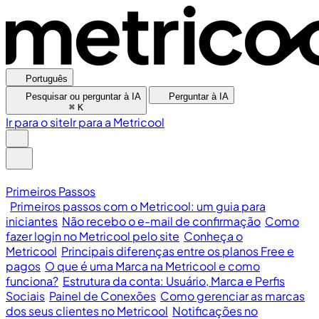
Português
Pesquisar ou perguntar à IA
Perguntar à IA
⌘
K
Ir para o site
Ir para a Metricool
Primeiros Passos
Primeiros passos com o Metricool: um guia para
iniciantes
Não recebo o e-mail de confirmação
Como
fazer login no Metricool pelo site
Conheça o
Metricool
Principais diferenças entre os planos Free e
pagos
O que é uma Marca na Metricool e como
funciona?
Estrutura da conta: Usuário, Marca e Perfis
Sociais
Painel de Conexões
Como gerenciar as marcas
dos seus clientes no Metricool
Notificações no