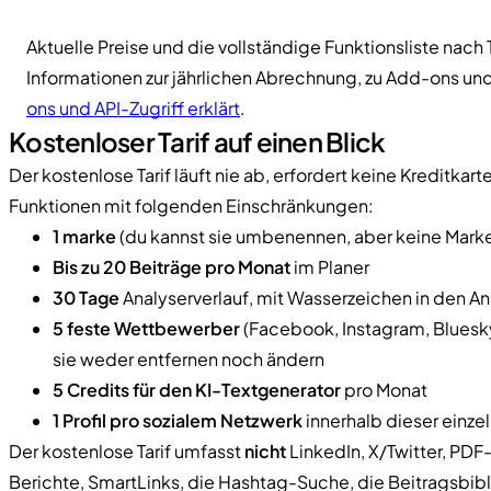
Aktuelle Preise und die vollständige Funktionsliste nach T
Informationen zur jährlichen Abrechnung, zu Add-ons und
ons und API-Zugriff erklärt
.
Kostenloser Tarif auf einen Blick
Der kostenlose Tarif läuft nie ab, erfordert keine Kreditk
Funktionen mit folgenden Einschränkungen:
1 marke
(du kannst sie umbenennen, aber keine Marke
Bis zu 20 Beiträge pro Monat
im Planer
30 Tage
Analyserverlauf, mit Wasserzeichen in den A
5 feste Wettbewerber
(Facebook, Instagram, Bluesky
sie weder entfernen noch ändern
5 Credits für den KI-Textgenerator
pro Monat
1 Profil pro sozialem Netzwerk
innerhalb dieser einze
Der kostenlose Tarif umfasst
nicht
LinkedIn, X/Twitter, PD
Berichte, SmartLinks, die Hashtag-Suche, die Beitragsbibl