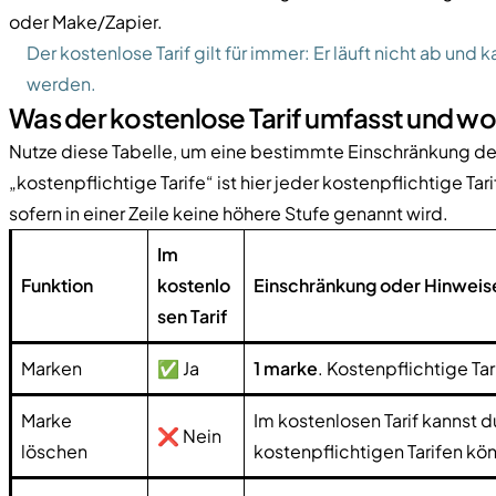
oder Make/Zapier.
Der kostenlose Tarif gilt für immer: Er läuft nicht ab un
werden.
Was der kostenlose Tarif umfasst und wo
Nutze diese Tabelle, um eine bestimmte Einschränkung des 
„kostenpflichtige Tarife“ ist hier jeder kostenpflichtige T
sofern in einer Zeile keine höhere Stufe genannt wird.
Im
Funktion
kostenlo
Einschränkung oder Hinweis
sen Tarif
Marken
✅ Ja
1 marke
. Kostenpflichtige Ta
Marke
Im kostenlosen Tarif kannst d
❌ Nein
löschen
kostenpflichtigen Tarifen k