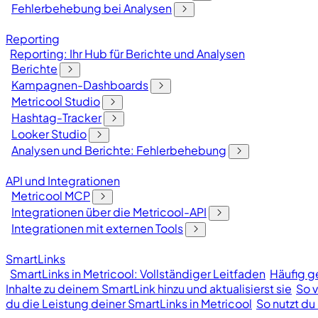
Fehlerbehebung bei Analysen
Reporting
Reporting: Ihr Hub für Berichte und Analysen
Berichte
Kampagnen-Dashboards
Metricool Studio
Hashtag-Tracker
Looker Studio
Analysen und Berichte: Fehlerbehebung
API und Integrationen
Metricool MCP
Integrationen über die Metricool-API
Integrationen mit externen Tools
SmartLinks
SmartLinks in Metricool: Vollständiger Leitfaden
Häufig ge
Inhalte zu deinem SmartLink hinzu und aktualisierst sie
So v
du die Leistung deiner SmartLinks in Metricool
So nutzt du 