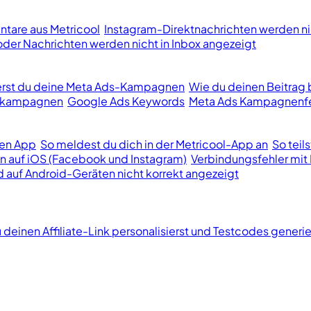
tare aus Metricool
Instagram-Direktnachrichten werden ni
er Nachrichten werden nicht in Inbox angezeigt
ierst du deine Meta Ads-Kampagnen
Wie du deinen Beitrag 
bekampagnen
Google Ads Keywords
Meta Ads Kampagnenfe
len App
So meldest du dich in der Metricool-App an
So teil
n auf iOS (Facebook und Instagram)
Verbindungsfehler mit 
d auf Android-Geräten nicht korrekt angezeigt
 deinen Affiliate-Link personalisierst und Testcodes generie