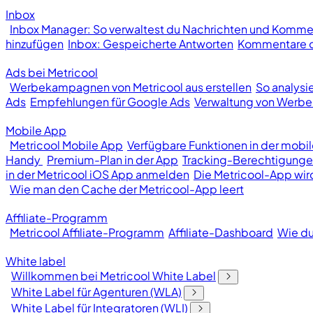
Inbox
Inbox Manager: So verwaltest du Nachrichten und Kommen
hinzufügen
Inbox: Gespeicherte Antworten
Kommentare od
Ads bei Metricool
Werbekampagnen von Metricool aus erstellen
So analys
Ads
Empfehlungen für Google Ads
Verwaltung von Wer
Mobile App
Metricool Mobile App
Verfügbare Funktionen in der mobi
Handy
Premium-Plan in der App
Tracking-Berechtigunge
in der Metricool iOS App anmelden
Die Metricool-App wir
Wie man den Cache der Metricool-App leert
Affiliate-Programm
Metricool Affiliate-Programm
Affiliate-Dashboard
Wie du
White label
Willkommen bei Metricool White Label
White Label für Agenturen (WLA)
White Label für Integratoren (WLI)