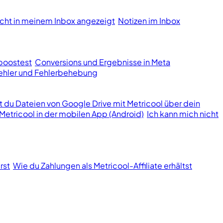
cht in meinem Inbox angezeigt
Notizen im Inbox
boostest
Conversions und Ergebnisse in Meta
hler und Fehlerbehebung
st du Dateien von Google Drive mit Metricool über dein
Metricool in der mobilen App (Android)
Ich kann mich nicht
rst
Wie du Zahlungen als Metricool-Affiliate erhältst