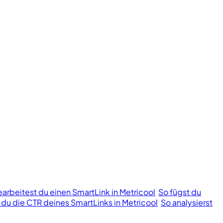
earbeitest du einen SmartLink in Metricool
So fügst du
t du die CTR deines SmartLinks in Metricool
So analysierst