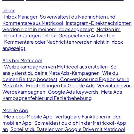
Inbox
Inbox Manager: So verwaltest du Nachrichten und
Kommentare aus Metricool
Instagram-Direktnachrichten
werden nicht in meinem Inbox angezeigt
Notizen im
Inbox hinzufügen
Inbox: Gespeicherte Antworten
Kommentare oder Nachrichten werden nicht in Inbox
angezeigt
Ads bei Metricool
Werbekampagnen von Metricool aus erstellen
So
analysierst du deine Meta Ads-Kampagnen
Wie du
deinen Beitrag boostest
Conversions und Ergebnisse in
Meta Ads
Empfehlungen für Google Ads
Verwaltung von
Werbekampagnen
Google Ads Keywords
Meta Ads
Kampagnenfehler und Fehlerbehebung
Mobile App
Metricool Mobile App
Verfügbare Funktionen in der
mobilen App
So meldest du dich in der Metricool-App
an
So teilst du Dateien von Google Drive mit Metricool