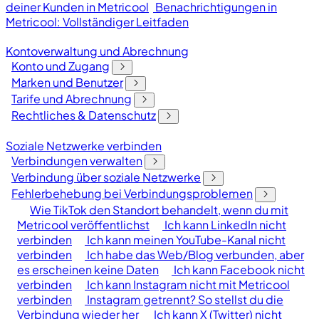
deiner Kunden in Metricool
Benachrichtigungen in
Metricool: Vollständiger Leitfaden
Kontoverwaltung und Abrechnung
Konto und Zugang
Marken und Benutzer
Tarife und Abrechnung
Rechtliches & Datenschutz
Soziale Netzwerke verbinden
Verbindungen verwalten
Verbindung über soziale Netzwerke
Fehlerbehebung bei Verbindungsproblemen
Wie TikTok den Standort behandelt, wenn du mit
Metricool veröffentlichst
Ich kann LinkedIn nicht
verbinden
Ich kann meinen YouTube-Kanal nicht
verbinden
Ich habe das Web/Blog verbunden, aber
es erscheinen keine Daten
Ich kann Facebook nicht
verbinden
Ich kann Instagram nicht mit Metricool
verbinden
Instagram getrennt? So stellst du die
Verbindung wieder her
Ich kann X (Twitter) nicht