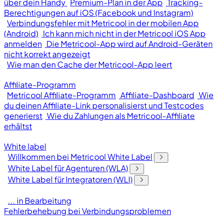
über dein Handy
Premium-Plan in der App
Tracking-
Berechtigungen auf iOS (Facebook und Instagram)
Verbindungsfehler mit Metricool in der mobilen App
(Android)
Ich kann mich nicht in der Metricool iOS App
anmelden
Die Metricool-App wird auf Android-Geräten
nicht korrekt angezeigt
Wie man den Cache der Metricool-App leert
Affiliate-Programm
Metricool Affiliate-Programm
Affiliate-Dashboard
Wie
du deinen Affiliate-Link personalisierst und Testcodes
generierst
Wie du Zahlungen als Metricool-Affiliate
erhältst
White label
Willkommen bei Metricool White Label
White Label für Agenturen (WLA)
White Label für Integratoren (WLI)
... in Bearbeitung
Fehlerbehebung bei Verbindungsproblemen