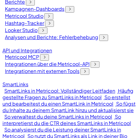
Berichte
Kampagnen-Dashboards
Metricool Studio
Hashtag-Tracker
Looker Studio
Analysen und Berichte: Fehlerbehebung
API und Integrationen
Metricool MCP
Integrationen über die Metricool-API
Integrationen mit externen Tools
SmartLinks
SmartLinks in Metricool: Vollständiger Leitfaden
Häufig
gestellte Fragen zu SmartLinks in Metricool
So erstellst
und bearbeitest du einen SmartLink in Metricool
So fügst
du Inhalte zu deinem SmartLink hinzu und aktualisierst sie
So verwaltest du deine SmartLinks in Metricool
So
interpretierst du die CTR deines SmartLinks in Metricool
So analysierst du die Leistung deiner SmartLinks in
Metricool
So nutzt du SmartLinks als Link in deiner Bio