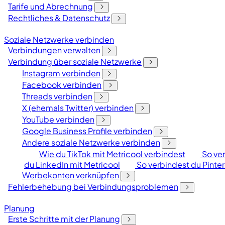
Tarife und Abrechnung
Rechtliches & Datenschutz
Soziale Netzwerke verbinden
Verbindungen verwalten
Verbindung über soziale Netzwerke
Instagram verbinden
Facebook verbinden
Threads verbinden
X (ehemals Twitter) verbinden
YouTube verbinden
Google Business Profile verbinden
Andere soziale Netzwerke verbinden
Wie du TikTok mit Metricool verbindest
So ve
du LinkedIn mit Metricool
So verbindest du Pinter
Werbekonten verknüpfen
Fehlerbehebung bei Verbindungsproblemen
Planung
Erste Schritte mit der Planung