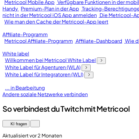
Metricool Mobile App
Verfügbare Funktionen in der mobi
Handy
Premium-Plan in der App
Tracking-Berechtigunge
nicht in der Metricool iOS App anmelden
Die Metricool-Ap
Wie man den Cache der Metricool-App leert
Affiliate-Programm
Metricool Affiliate-Programm
Affiliate-Dashboard
Wie d
White label
Willkommen bei Metricool White Label
White Label für Agenturen (WLA)
White Label für Integratoren (WLI)
... in Bearbeitung
Andere soziale Netzwerke verbinden
So verbindest du Twitch mit Metricool
KI fragen
Aktualisiert vor 2 Monaten