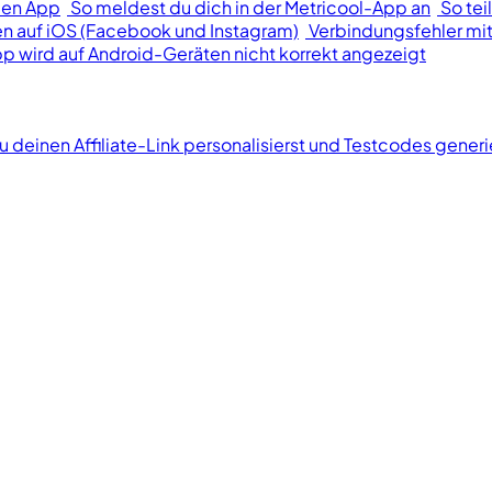
len App
So meldest du dich in der Metricool-App an
So tei
n auf iOS (Facebook und Instagram)
Verbindungsfehler mit
p wird auf Android-Geräten nicht korrekt angezeigt
u deinen Affiliate-Link personalisierst und Testcodes generi