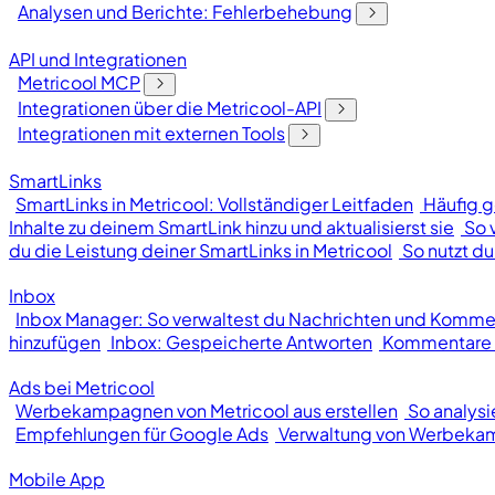
Analysen und Berichte: Fehlerbehebung
API und Integrationen
Metricool MCP
Integrationen über die Metricool-API
Integrationen mit externen Tools
SmartLinks
SmartLinks in Metricool: Vollständiger Leitfaden
Häufig g
Inhalte zu deinem SmartLink hinzu und aktualisierst sie
So 
du die Leistung deiner SmartLinks in Metricool
So nutzt du
Inbox
Inbox Manager: So verwaltest du Nachrichten und Kommen
hinzufügen
Inbox: Gespeicherte Antworten
Kommentare o
Ads bei Metricool
Werbekampagnen von Metricool aus erstellen
So analys
Empfehlungen für Google Ads
Verwaltung von Werbek
Mobile App