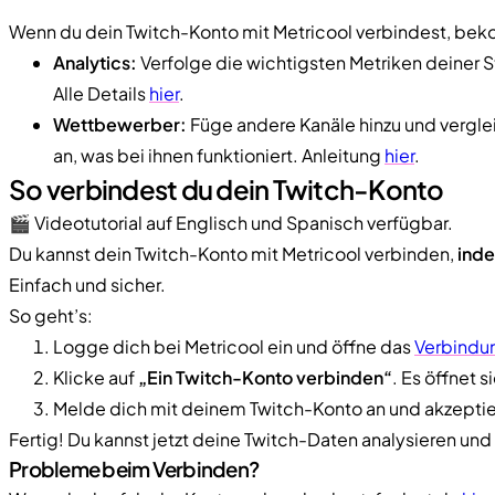
Wenn du dein Twitch-Konto mit Metricool verbindest, beko
Analytics:
Verfolge die wichtigsten Metriken deiner S
Alle Details
hier
.
Wettbewerber:
Füge andere Kanäle hinzu und verglei
an, was bei ihnen funktioniert. Anleitung
hier
.
So verbindest du dein Twitch-Konto
🎬 Videotutorial auf Englisch und Spanisch verfügbar.
Du kannst dein Twitch-Konto mit Metricool verbinden,
ind
Einfach und sicher.
So geht’s:
Logge dich bei Metricool ein und öffne das
Verbindu
Klicke auf
„Ein Twitch-Konto verbinden“
. Es öffnet 
Melde dich mit deinem Twitch-Konto an und akzepti
Fertig! Du kannst jetzt deine Twitch-Daten analysieren un
Probleme beim Verbinden?