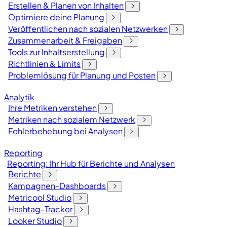
Erstellen & Planen von Inhalten
Optimiere deine Planung
Veröffentlichen nach sozialen Netzwerken
Zusammenarbeit & Freigaben
Tools zur Inhaltserstellung
Richtlinien & Limits
Problemlösung für Planung und Posten
Analytik
Ihre Metriken verstehen
Metriken nach sozialem Netzwerk
Fehlerbehebung bei Analysen
Reporting
Reporting: Ihr Hub für Berichte und Analysen
Berichte
Kampagnen-Dashboards
Metricool Studio
Hashtag-Tracker
Looker Studio