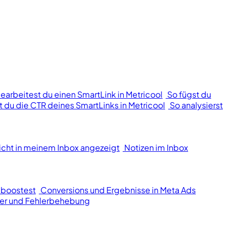
bearbeitest du einen SmartLink in Metricool
So fügst du
st du die CTR deines SmartLinks in Metricool
So analysierst
icht in meinem Inbox angezeigt
Notizen im Inbox
 boostest
Conversions und Ergebnisse in Meta Ads
er und Fehlerbehebung