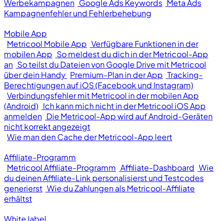
Werbekampagnen
Google Ads Keywords
Meta Ads
Kampagnenfehler und Fehlerbehebung
Mobile App
Metricool Mobile App
Verfügbare Funktionen in der
mobilen App
So meldest du dich in der Metricool-App
an
So teilst du Dateien von Google Drive mit Metricool
über dein Handy
Premium-Plan in der App
Tracking-
Berechtigungen auf iOS (Facebook und Instagram)
Verbindungsfehler mit Metricool in der mobilen App
(Android)
Ich kann mich nicht in der Metricool iOS App
anmelden
Die Metricool-App wird auf Android-Geräten
nicht korrekt angezeigt
Wie man den Cache der Metricool-App leert
Affiliate-Programm
Metricool Affiliate-Programm
Affiliate-Dashboard
Wie
du deinen Affiliate-Link personalisierst und Testcodes
generierst
Wie du Zahlungen als Metricool-Affiliate
erhältst
White label