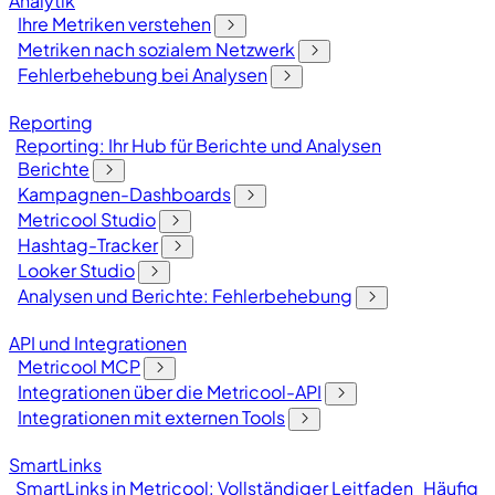
Analytik
Ihre Metriken verstehen
Metriken nach sozialem Netzwerk
Fehlerbehebung bei Analysen
Reporting
Reporting: Ihr Hub für Berichte und Analysen
Berichte
Kampagnen-Dashboards
Metricool Studio
Hashtag-Tracker
Looker Studio
Analysen und Berichte: Fehlerbehebung
API und Integrationen
Metricool MCP
Integrationen über die Metricool-API
Integrationen mit externen Tools
SmartLinks
SmartLinks in Metricool: Vollständiger Leitfaden
Häufig