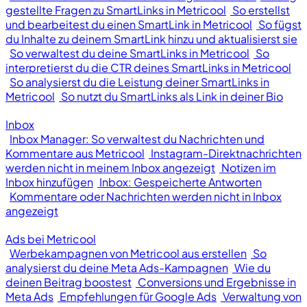
gestellte Fragen zu SmartLinks in Metricool
So erstellst
und bearbeitest du einen SmartLink in Metricool
So fügst
du Inhalte zu deinem SmartLink hinzu und aktualisierst sie
So verwaltest du deine SmartLinks in Metricool
So
interpretierst du die CTR deines SmartLinks in Metricool
So analysierst du die Leistung deiner SmartLinks in
Metricool
So nutzt du SmartLinks als Link in deiner Bio
Inbox
Inbox Manager: So verwaltest du Nachrichten und
Kommentare aus Metricool
Instagram-Direktnachrichten
werden nicht in meinem Inbox angezeigt
Notizen im
Inbox hinzufügen
Inbox: Gespeicherte Antworten
Kommentare oder Nachrichten werden nicht in Inbox
angezeigt
Ads bei Metricool
Werbekampagnen von Metricool aus erstellen
So
analysierst du deine Meta Ads-Kampagnen
Wie du
deinen Beitrag boostest
Conversions und Ergebnisse in
Meta Ads
Empfehlungen für Google Ads
Verwaltung von