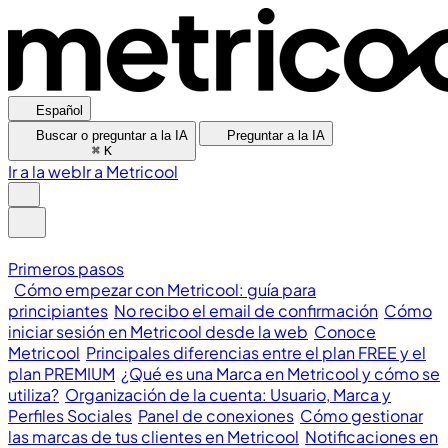
Español
Buscar o preguntar a la IA
Preguntar a la IA
⌘
K
Ir a la web
Ir a Metricool
Primeros pasos
Cómo empezar con Metricool: guía para
principiantes
No recibo el email de confirmación
Cómo
iniciar sesión en Metricool desde la web
Conoce
Metricool
Principales diferencias entre el plan FREE y el
plan PREMIUM
¿Qué es una Marca en Metricool y cómo se
utiliza?
Organización de la cuenta: Usuario, Marca y
Perfiles Sociales
Panel de conexiones
Cómo gestionar
las marcas de tus clientes en Metricool
Notificaciones en