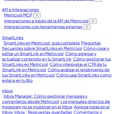
API e Integraciones
Metricool MCP
Integraciones a través de la API de Metricool
Integraciones con herramientas externas
SmartLinks
SmartLinks en Metricool: guía completa
Preguntas
frecuentes sobre SmartLinks en Metricool
Cómo crear y
editar un SmartLink en Metricool
Cómo agregar y
actualizar contenido en tu SmartLink
Cómo gestionar tus
SmartLinks en Metricool
Cómo interpretar el CTR de tu
SmartLink en Metricool
Cómo analizar el rendimiento de
tus SmartLinks en Metricool
Cómo usar SmartLinks como
enlace en tu Bio
Inbox
Inbox Manager: Cómo gestionar mensajes y
comentarios desde Metricool
Los mensajes directos de
Instagram no se muestran en el Inbox
Agrega notas en el
Inbox
Inbox : Respuestas guardadas
Comentarios o