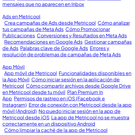
mensajes que no aparecen en Inbox
Ads en Metricool
Crea campañas de Ads desde Metricool
Cómo analizar
tus campañas de Meta Ads
Cómo Promocionar
Publicaciones
Conversiones y Resultados en Meta Ads
Recomendaciones en Google Ads
Gestionar campañas
de Ads
Palabras clave de Google Ads
Errores y
resolución de problemas de campañas de Meta Ads
App Móvil
App móvil de Metricool
Funcionalidades disponibles en
la App Móvil
Cómo iniciar sesión en la aplicación de
Metricool
Cómo compartir archivos desde Google Drive
en Metricool desde tu móvil
Plan Premium In
App
Permisos de rastreo en iOS (Facebook e
Instagram)
Error de conexión con Metricool desde la app
móvil (Android)
No puedo iniciar sesión en la app de
Metricool desde iOS
La app de Metricool no se muestra
correctamente en un dispositivo Android
Cómo limpiar la caché de la app de Metricool