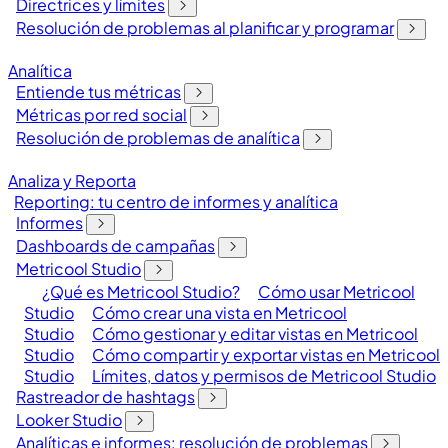
Directrices y límites
Resolución de problemas al planificar y programar
Analítica
Entiende tus métricas
Métricas por red social
Resolución de problemas de analítica
Analiza y Reporta
Reporting: tu centro de informes y analítica
Informes
Dashboards de campañas
Metricool Studio
¿Qué es Metricool Studio?
Cómo usar Metricool
Studio
Cómo crear una vista en Metricool
Studio
Cómo gestionar y editar vistas en Metricool
Studio
Cómo compartir y exportar vistas en Metricool
Studio
Límites, datos y permisos de Metricool Studio
Rastreador de hashtags
Looker Studio
Analíticas e informes: resolución de problemas