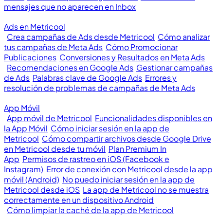
mensajes que no aparecen en Inbox
Ads en Metricool
Crea campañas de Ads desde Metricool
Cómo analizar
tus campañas de Meta Ads
Cómo Promocionar
Publicaciones
Conversiones y Resultados en Meta Ads
Recomendaciones en Google Ads
Gestionar campañas
de Ads
Palabras clave de Google Ads
Errores y
resolución de problemas de campañas de Meta Ads
App Móvil
App móvil de Metricool
Funcionalidades disponibles en
la App Móvil
Cómo iniciar sesión en la app de
Metricool
Cómo compartir archivos desde Google Drive
en Metricool desde tu móvil
Plan Premium In
App
Permisos de rastreo en iOS (Facebook e
Instagram)
Error de conexión con Metricool desde la app
móvil (Android)
No puedo iniciar sesión en la app de
Metricool desde iOS
La app de Metricool no se muestra
correctamente en un dispositivo Android
Cómo limpiar la caché de la app de Metricool