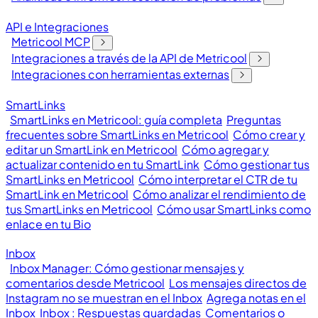
API e Integraciones
Metricool MCP
Integraciones a través de la API de Metricool
Integraciones con herramientas externas
SmartLinks
SmartLinks en Metricool: guía completa
Preguntas
frecuentes sobre SmartLinks en Metricool
Cómo crear y
editar un SmartLink en Metricool
Cómo agregar y
actualizar contenido en tu SmartLink
Cómo gestionar tus
SmartLinks en Metricool
Cómo interpretar el CTR de tu
SmartLink en Metricool
Cómo analizar el rendimiento de
tus SmartLinks en Metricool
Cómo usar SmartLinks como
enlace en tu Bio
Inbox
Inbox Manager: Cómo gestionar mensajes y
comentarios desde Metricool
Los mensajes directos de
Instagram no se muestran en el Inbox
Agrega notas en el
Inbox
Inbox : Respuestas guardadas
Comentarios o