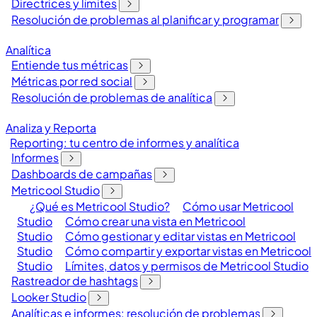
Directrices y límites
Resolución de problemas al planificar y programar
Analítica
Entiende tus métricas
Métricas por red social
Resolución de problemas de analítica
Analiza y Reporta
Reporting: tu centro de informes y analítica
Informes
Dashboards de campañas
Metricool Studio
¿Qué es Metricool Studio?
Cómo usar Metricool
Studio
Cómo crear una vista en Metricool
Studio
Cómo gestionar y editar vistas en Metricool
Studio
Cómo compartir y exportar vistas en Metricool
Studio
Límites, datos y permisos de Metricool Studio
Rastreador de hashtags
Looker Studio
Analíticas e informes: resolución de problemas