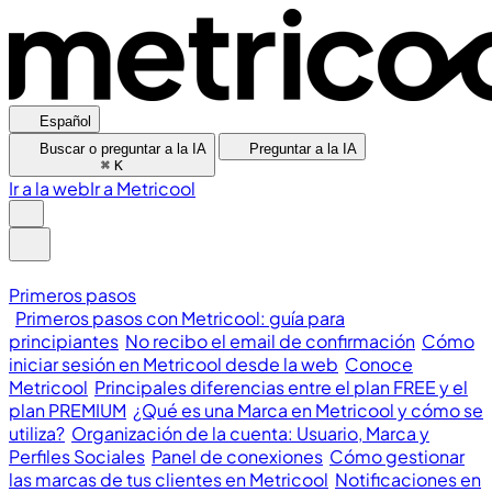
Español
Buscar o preguntar a la IA
Preguntar a la IA
⌘
K
Ir a la web
Ir a Metricool
Primeros pasos
Primeros pasos con Metricool: guía para
principiantes
No recibo el email de confirmación
Cómo
iniciar sesión en Metricool desde la web
Conoce
Metricool
Principales diferencias entre el plan FREE y el
plan PREMIUM
¿Qué es una Marca en Metricool y cómo se
utiliza?
Organización de la cuenta: Usuario, Marca y
Perfiles Sociales
Panel de conexiones
Cómo gestionar
las marcas de tus clientes en Metricool
Notificaciones en