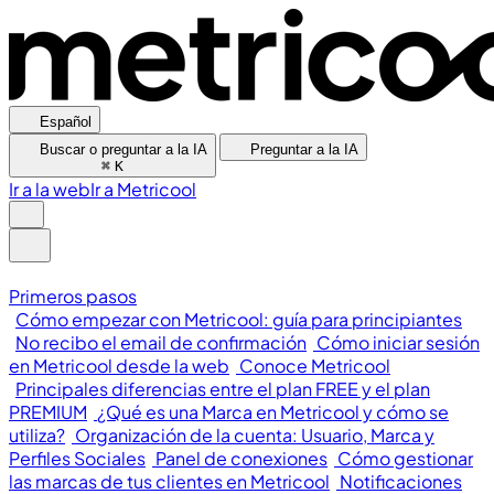
Español
Buscar o preguntar a la IA
Preguntar a la IA
⌘
K
Ir a la web
Ir a Metricool
Primeros pasos
Cómo empezar con Metricool: guía para principiantes
No recibo el email de confirmación
Cómo iniciar sesión
en Metricool desde la web
Conoce Metricool
Principales diferencias entre el plan FREE y el plan
PREMIUM
¿Qué es una Marca en Metricool y cómo se
utiliza?
Organización de la cuenta: Usuario, Marca y
Perfiles Sociales
Panel de conexiones
Cómo gestionar
las marcas de tus clientes en Metricool
Notificaciones