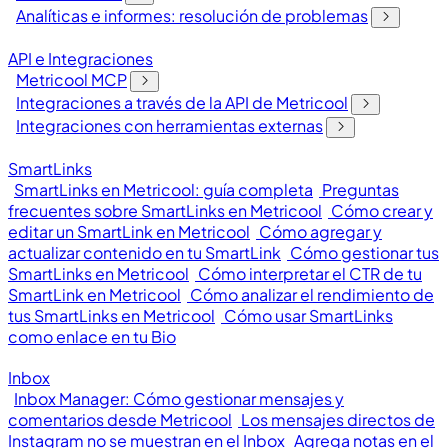
Analíticas e informes: resolución de problemas
API e Integraciones
Metricool MCP
Integraciones a través de la API de Metricool
Integraciones con herramientas externas
SmartLinks
SmartLinks en Metricool: guía completa
Preguntas
frecuentes sobre SmartLinks en Metricool
Cómo crear y
editar un SmartLink en Metricool
Cómo agregar y
actualizar contenido en tu SmartLink
Cómo gestionar tus
SmartLinks en Metricool
Cómo interpretar el CTR de tu
SmartLink en Metricool
Cómo analizar el rendimiento de
tus SmartLinks en Metricool
Cómo usar SmartLinks
como enlace en tu Bio
Inbox
Inbox Manager: Cómo gestionar mensajes y
comentarios desde Metricool
Los mensajes directos de
Instagram no se muestran en el Inbox
Agrega notas en el