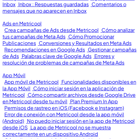
Inbox
Inbox : Respuestas guardadas
Comentarios o
mensajes que no aparecen en Inbox
Ads en Metricool
Crea campañas de Ads desde Metricool
Cómo analizar
tus campañas de Meta Ads
Cómo Promocionar
Publicaciones
Conversiones y Resultados en Meta Ads
Recomendaciones en Google Ads
Gestionar campañas
de Ads
Palabras clave de Google Ads
Errores y
resolución de problemas de campañas de Meta Ads
App Móvil
App móvil de Metricool
Funcionalidades disponibles en
la App Móvil
Cómo iniciar sesión en la aplicación de
Metricool
Cómo compartir archivos desde Google Drive
en Metricool desde tu móvil
Plan Premium In App
Permisos de rastreo en iOS (Facebook e Instagram)
Error de conexión con Metricool desde la app móvil
(Android)
No puedo iniciar sesión en la app de Metricool
desde iOS
La app de Metricool no se muestra
correctamente en un dispositivo Android