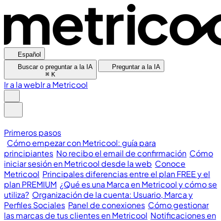
Español
Buscar o preguntar a la IA
Preguntar a la IA
⌘
K
Ir a la web
Ir a Metricool
Primeros pasos
Cómo empezar con Metricool: guía para
principiantes
No recibo el email de confirmación
Cómo
iniciar sesión en Metricool desde la web
Conoce
Metricool
Principales diferencias entre el plan FREE y el
plan PREMIUM
¿Qué es una Marca en Metricool y cómo se
utiliza?
Organización de la cuenta: Usuario, Marca y
Perfiles Sociales
Panel de conexiones
Cómo gestionar
las marcas de tus clientes en Metricool
Notificaciones en