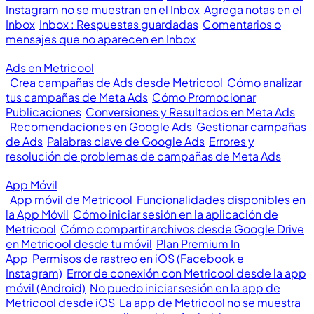
Instagram no se muestran en el Inbox
Agrega notas en el
Inbox
Inbox : Respuestas guardadas
Comentarios o
mensajes que no aparecen en Inbox
Ads en Metricool
Crea campañas de Ads desde Metricool
Cómo analizar
tus campañas de Meta Ads
Cómo Promocionar
Publicaciones
Conversiones y Resultados en Meta Ads
Recomendaciones en Google Ads
Gestionar campañas
de Ads
Palabras clave de Google Ads
Errores y
resolución de problemas de campañas de Meta Ads
App Móvil
App móvil de Metricool
Funcionalidades disponibles en
la App Móvil
Cómo iniciar sesión en la aplicación de
Metricool
Cómo compartir archivos desde Google Drive
en Metricool desde tu móvil
Plan Premium In
App
Permisos de rastreo en iOS (Facebook e
Instagram)
Error de conexión con Metricool desde la app
móvil (Android)
No puedo iniciar sesión en la app de
Metricool desde iOS
La app de Metricool no se muestra