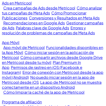
Ads en Metricool
Crea campañas de Ads desde Metricool
Cómo analizar
tus campañas de Meta Ads
Cómo Promocionar
Publicaciones
Conversiones y Resultados en Meta Ads
Recomendaciones en Google Ads
Gestionar campañas
de Ads
Palabras clave de Google Ads
Errores y
resolución de problemas de campañas de Meta Ads
App Móvil
App móvil de Metricool
Funcionalidades disponibles en
la App Móvil
Cómo iniciar sesión en la aplicación de
Metricool
Cómo compartir archivos desde Google Drive
en Metricool desde tu móvil
Plan Premium In
App
Permisos de rastreo en iOS (Facebook e
Instagram)
Error de conexión con Metricool desde la app
móvil (Android)
No puedo iniciar sesión en la app de
Metricool desde iOS
La app de Metricool no se muestra
correctamente en un dispositivo Android
Cómo limpiar la caché de la app de Metricool
Programa de afiliación