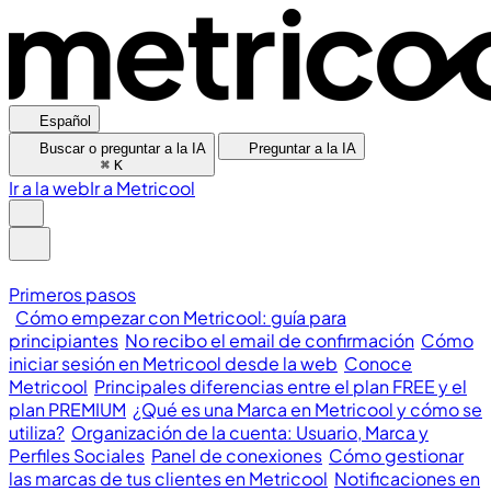
Español
Buscar o preguntar a la IA
Preguntar a la IA
⌘
K
Ir a la web
Ir a Metricool
Primeros pasos
Cómo empezar con Metricool: guía para
principiantes
No recibo el email de confirmación
Cómo
iniciar sesión en Metricool desde la web
Conoce
Metricool
Principales diferencias entre el plan FREE y el
plan PREMIUM
¿Qué es una Marca en Metricool y cómo se
utiliza?
Organización de la cuenta: Usuario, Marca y
Perfiles Sociales
Panel de conexiones
Cómo gestionar
las marcas de tus clientes en Metricool
Notificaciones en