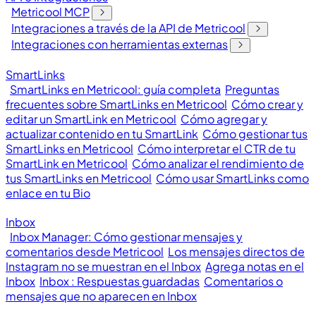
Metricool MCP
Integraciones a través de la API de Metricool
Integraciones con herramientas externas
SmartLinks
SmartLinks en Metricool: guía completa
Preguntas
frecuentes sobre SmartLinks en Metricool
Cómo crear y
editar un SmartLink en Metricool
Cómo agregar y
actualizar contenido en tu SmartLink
Cómo gestionar tus
SmartLinks en Metricool
Cómo interpretar el CTR de tu
SmartLink en Metricool
Cómo analizar el rendimiento de
tus SmartLinks en Metricool
Cómo usar SmartLinks como
enlace en tu Bio
Inbox
Inbox Manager: Cómo gestionar mensajes y
comentarios desde Metricool
Los mensajes directos de
Instagram no se muestran en el Inbox
Agrega notas en el
Inbox
Inbox : Respuestas guardadas
Comentarios o
mensajes que no aparecen en Inbox