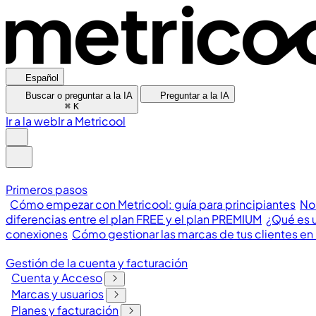
Español
Buscar o preguntar a la IA
Preguntar a la IA
⌘
K
Ir a la web
Ir a Metricool
Primeros pasos
Cómo empezar con Metricool: guía para principiantes
No
diferencias entre el plan FREE y el plan PREMIUM
¿Qué es u
conexiones
Cómo gestionar las marcas de tus clientes en
Gestión de la cuenta y facturación
Cuenta y Acceso
Marcas y usuarios
Planes y facturación