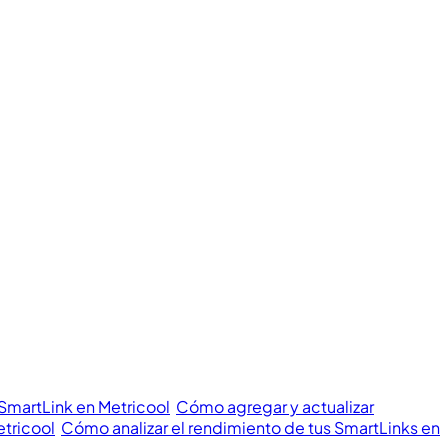
 SmartLink en Metricool
Cómo agregar y actualizar
etricool
Cómo analizar el rendimiento de tus SmartLinks en