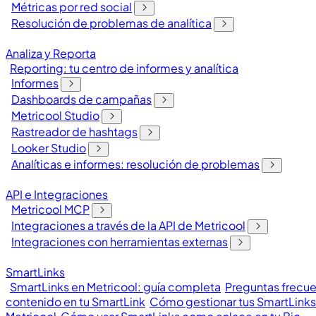
Métricas por red social
Resolución de problemas de analítica
Analiza y Reporta
Reporting: tu centro de informes y analítica
Informes
Dashboards de campañas
Metricool Studio
Rastreador de hashtags
Looker Studio
Analíticas e informes: resolución de problemas
API e Integraciones
Metricool MCP
Integraciones a través de la API de Metricool
Integraciones con herramientas externas
SmartLinks
SmartLinks en Metricool: guía completa
Preguntas frecue
contenido en tu SmartLink
Cómo gestionar tus SmartLinks