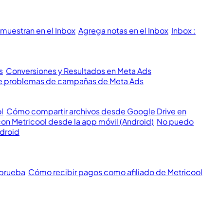
muestran en el Inbox
Agrega notas en el Inbox
Inbox :
s
Conversiones y Resultados en Meta Ads
 de problemas de campañas de Meta Ads
l
Cómo compartir archivos desde Google Drive en
con Metricool desde la app móvil (Android)
No puedo
ndroid
 prueba
Cómo recibir pagos como afiliado de Metricool