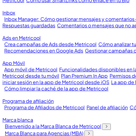
Metricool
Cómo usar SmartLinks como enlace en tu Bio
Inbox
Inbox Manager: Cómo gestionar mensajes y comentarios
Respuestas guardadas
Comentarios o mensajes que no a
Ads en Metricool
Crea campañas de Ads desde Metricool
Cómo analizar t
Recomendaciones en Google Ads
Gestionar campañas 
App Móvil
App móvil de Metricool
Funcionalidades disponibles en l
Metricool desde tu móvil
Plan Premium In App
Permisos de
iniciar sesión en la app de Metricool desde iOS
La app de 
Cómo limpiar la caché de la app de Metricool
Programa de afiliación
Programa de Afiliados de Metricool
Panel de afiliación
Có
Marca blanca
Bienvenido a la Marca Blanca de Metricool
Marca Blanca para Agencias (MBA)