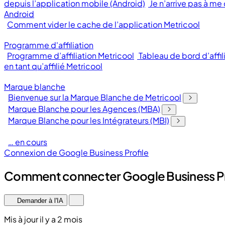
depuis l’application mobile (Android)
Je n’arrive pas à me
Android
Comment vider le cache de l’application Metricool
Programme d'affiliation
Programme d’affiliation Metricool
Tableau de bord d’affil
en tant qu’affilié Metricool
Marque blanche
Bienvenue sur la Marque Blanche de Metricool
Marque Blanche pour les Agences (MBA)
Marque Blanche pour les Intégrateurs (MBI)
… en cours
Connexion de Google Business Profile
Comment connecter Google Business Pro
Demander à l'IA
Mis à jour il y a 2 mois