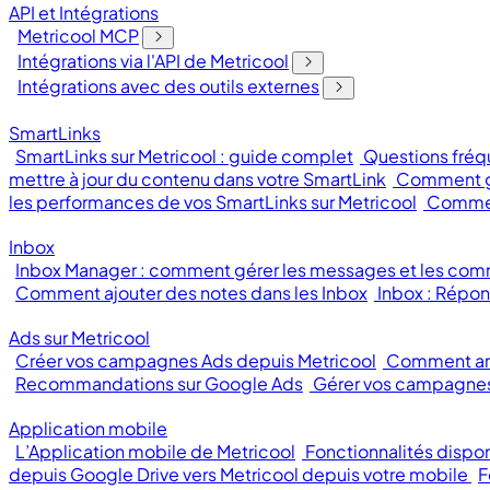
API et Intégrations
Metricool MCP
Intégrations via l'API de Metricool
Intégrations avec des outils externes
SmartLinks
SmartLinks sur Metricool : guide complet
Questions fréqu
mettre à jour du contenu dans votre SmartLink
Comment gé
les performances de vos SmartLinks sur Metricool
Comment
Inbox
Inbox Manager : comment gérer les messages et les com
Comment ajouter des notes dans les Inbox
Inbox : Répon
Ads sur Metricool
Créer vos campagnes Ads depuis Metricool
Comment an
Recommandations sur Google Ads
Gérer vos campagnes
Application mobile
L’Application mobile de Metricool
Fonctionnalités dispon
depuis Google Drive vers Metricool depuis votre mobile
F