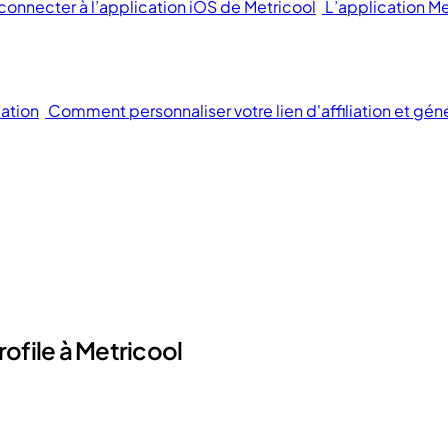
 connecter à l’application iOS de Metricool
L’application Me
iation
Comment personnaliser votre lien d'affiliation et gén
file à Metricool