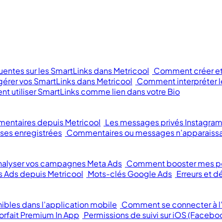
entes sur les SmartLinks dans Metricool
Comment créer et 
rer vos SmartLinks dans Metricool
Comment interpréter le
 utiliser SmartLinks comme lien dans votre Bio
mentaires depuis Metricool
Les messages privés Instagram
ses enregistrées
Commentaires ou messages n’apparaissa
alyser vos campagnes Meta Ads
Comment booster mes p
 Ads depuis Metricool
Mots-clés Google Ads
Erreurs et
ibles dans l’application mobile
Comment se connecter à l’
orfait Premium In App
Permissions de suivi sur iOS (Facebo