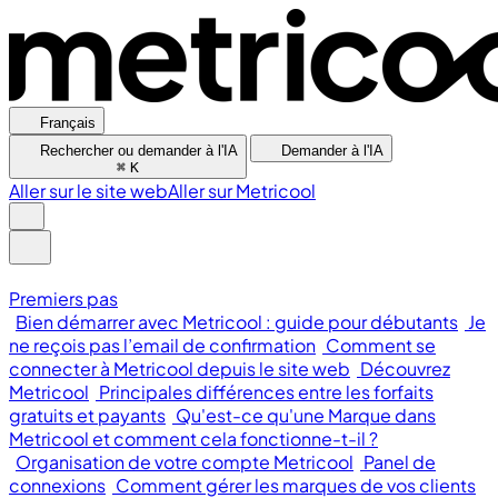
Français
Rechercher ou demander à l'IA
Demander à l'IA
⌘
K
Aller sur le site web
Aller sur Metricool
Premiers pas
Bien démarrer avec Metricool : guide pour débutants
Je
ne reçois pas l’email de confirmation
Comment se
connecter à Metricool depuis le site web
Découvrez
Metricool
Principales différences entre les forfaits
gratuits et payants
Qu'est-ce qu'une Marque dans
Metricool et comment cela fonctionne-t-il ?
Organisation de votre compte Metricool
Panel de
connexions
Comment gérer les marques de vos clients