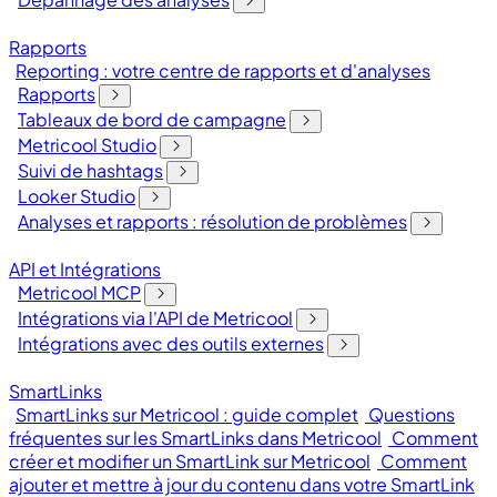
Rapports
Reporting : votre centre de rapports et d'analyses
Rapports
Tableaux de bord de campagne
Metricool Studio
Suivi de hashtags
Looker Studio
Analyses et rapports : résolution de problèmes
API et Intégrations
Metricool MCP
Intégrations via l'API de Metricool
Intégrations avec des outils externes
SmartLinks
SmartLinks sur Metricool : guide complet
Questions
fréquentes sur les SmartLinks dans Metricool
Comment
créer et modifier un SmartLink sur Metricool
Comment
ajouter et mettre à jour du contenu dans votre SmartLink