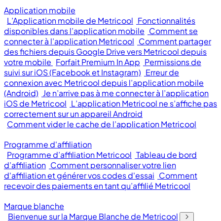
Application mobile
L’Application mobile de Metricool
Fonctionnalités
disponibles dans l’application mobile
Comment se
connecter à l’application Metricool
Comment partager
des fichiers depuis Google Drive vers Metricool depuis
votre mobile
Forfait Premium In App
Permissions de
suivi sur iOS (Facebook et Instagram)
Erreur de
connexion avec Metricool depuis l’application mobile
(Android)
Je n’arrive pas à me connecter à l’application
iOS de Metricool
L’application Metricool ne s’affiche pas
correctement sur un appareil Android
Comment vider le cache de l’application Metricool
Programme d'affiliation
Programme d’affiliation Metricool
Tableau de bord
d’affiliation
Comment personnaliser votre lien
d'affiliation et générer vos codes d'essai
Comment
recevoir des paiements en tant qu’affilié Metricool
Marque blanche
Bienvenue sur la Marque Blanche de Metricool