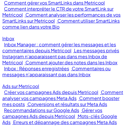
Comment gérer vos SmartLinks dans Metricool
Comment interpréter le CTR de votre SmartLink sur
Metricool
Comment analyser les performances de vos
SmartLinks sur Metricool
Comment utiliser SmartLinks
comme lien dans votre Bio
Inbox
Inbox Manager : comment gérer les messages et les
commentaires depuis Metricool
Les messages privés
Instagram n’apparaissent pas dans mes Inbox de
Metricool
Comment ajouter des notes dans les Inbox
Inbox : Réponses enregistrées
Commentaires ou
messages n’apparaissant pas dans Inbox
Ads sur Metricool
Créer vos campagnes Ads depuis Metricool
Comment
analyser vos campagnes Meta Ads
Comment booster
mes posts
Conversions et résultats sur Meta Ads
Recommandations sur Google Ads
Gérer vos
campagnes Ads depuis Metricool
Mots-clés Google
Ads
Erreurs et dépannage des campagnes Meta Ads