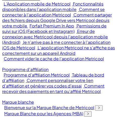
L’Application mobile de Metricool
Fonctionnalités
disponibles dans l’application mobile
Comment se
connecter à l’application Metricool
Comment partager
des fichiers depuis Google Drive vers Metricool depuis
votre mobile
Forfait Premium In App
Permissions de
suivi sur iOS (Facebook et Instagram)
Erreur de
connexion avec Metricool depuis l’application mobile
(Android)
Je n’arrive pas à me connecter à l’application
iOS de Metricool
L’application Metricool ne s’affiche pas
correctement sur un appareil Android
Comment vider le cache de l’application Metricool
Programme d'affiliation
Programme d’affiliation Metricool
Tableau de bord
d’affiliation
Comment personnaliser votre lien
d'affiliation et générer vos codes d'essai
Comment
recevoir des paiements en tant qu’affilié Metricool
Marque blanche
Bienvenue sur la Marque Blanche de Metricool
Marque Blanche pour les Agences (MBA)