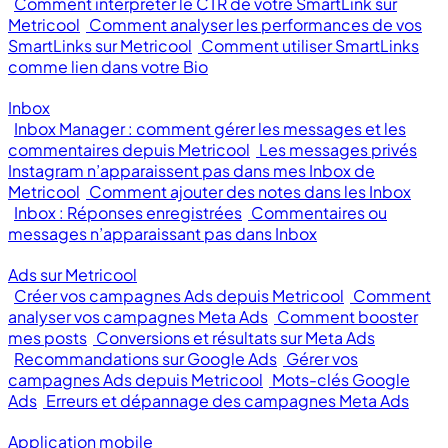
Comment interpréter le CTR de votre SmartLink sur
Metricool
Comment analyser les performances de vos
SmartLinks sur Metricool
Comment utiliser SmartLinks
comme lien dans votre Bio
Inbox
Inbox Manager : comment gérer les messages et les
commentaires depuis Metricool
Les messages privés
Instagram n’apparaissent pas dans mes Inbox de
Metricool
Comment ajouter des notes dans les Inbox
Inbox : Réponses enregistrées
Commentaires ou
messages n’apparaissant pas dans Inbox
Ads sur Metricool
Créer vos campagnes Ads depuis Metricool
Comment
analyser vos campagnes Meta Ads
Comment booster
mes posts
Conversions et résultats sur Meta Ads
Recommandations sur Google Ads
Gérer vos
campagnes Ads depuis Metricool
Mots-clés Google
Ads
Erreurs et dépannage des campagnes Meta Ads
Application mobile