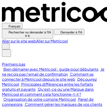
Français
Rechercher ou demander à l'IA
Demander à l'IA
⌘
K
Aller sur le site web
Aller sur Metricool
Premiers pas
Bien démarrer avec Metricool : guide pour débutants
Je
ne reçois pas l’email de confirmation
Comment se
connecter à Metricool depuis le site web
Découvrez
Metricool
Principales différences entre les forfaits
gratuits et payants
Qu'est-ce qu'une Marque dans
Metricool et comment cela fonctionne-t-il ?
Organisation de votre compte Metricool
Panel de
connexions
Comment gérer les marques de vos clients