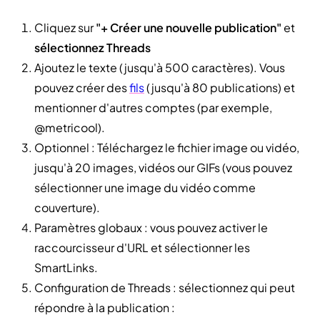
Cliquez sur
"+ Créer une nouvelle publication"
et
sélectionnez Threads
Ajoutez le texte (jusqu'à 500 caractères). Vous
pouvez créer des
fils
(jusqu'à 80 publications) et
mentionner d'autres comptes (par exemple,
@metricool).
Optionnel : Téléchargez le fichier image ou vidéo,
jusqu'à 20 images, vidéos our GIFs (vous pouvez
sélectionner une image du vidéo comme
couverture).
Paramètres globaux : vous pouvez activer le
raccourcisseur d'URL et sélectionner les
SmartLinks.
Configuration de Threads : sélectionnez qui peut
répondre à la publication :