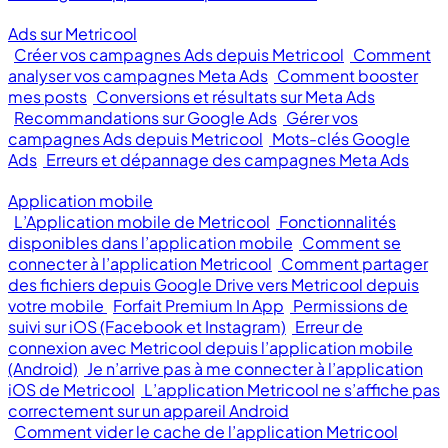
Ads sur Metricool
Créer vos campagnes Ads depuis Metricool
Comment
analyser vos campagnes Meta Ads
Comment booster
mes posts
Conversions et résultats sur Meta Ads
Recommandations sur Google Ads
Gérer vos
campagnes Ads depuis Metricool
Mots-clés Google
Ads
Erreurs et dépannage des campagnes Meta Ads
Application mobile
L’Application mobile de Metricool
Fonctionnalités
disponibles dans l’application mobile
Comment se
connecter à l’application Metricool
Comment partager
des fichiers depuis Google Drive vers Metricool depuis
votre mobile
Forfait Premium In App
Permissions de
suivi sur iOS (Facebook et Instagram)
Erreur de
connexion avec Metricool depuis l’application mobile
(Android)
Je n’arrive pas à me connecter à l’application
iOS de Metricool
L’application Metricool ne s’affiche pas
correctement sur un appareil Android
Comment vider le cache de l’application Metricool