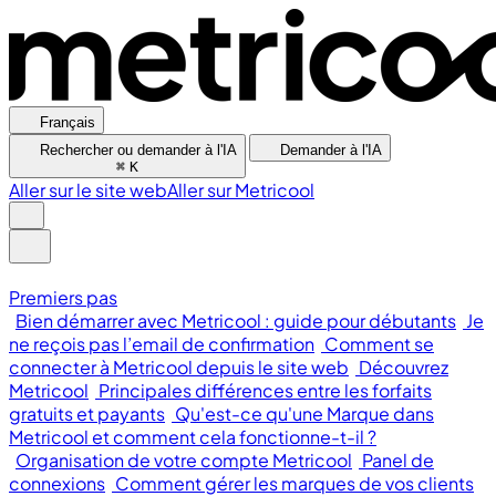
Français
Rechercher ou demander à l'IA
Demander à l'IA
⌘
K
Aller sur le site web
Aller sur Metricool
Premiers pas
Bien démarrer avec Metricool : guide pour débutants
Je
ne reçois pas l’email de confirmation
Comment se
connecter à Metricool depuis le site web
Découvrez
Metricool
Principales différences entre les forfaits
gratuits et payants
Qu'est-ce qu'une Marque dans
Metricool et comment cela fonctionne-t-il ?
Organisation de votre compte Metricool
Panel de
connexions
Comment gérer les marques de vos clients