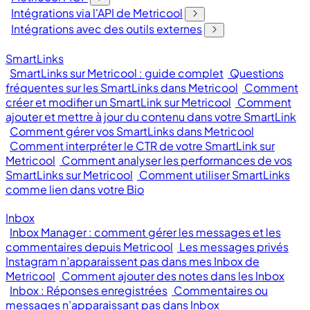
Intégrations via l'API de Metricool
Intégrations avec des outils externes
SmartLinks
SmartLinks sur Metricool : guide complet
Questions
fréquentes sur les SmartLinks dans Metricool
Comment
créer et modifier un SmartLink sur Metricool
Comment
ajouter et mettre à jour du contenu dans votre SmartLink
Comment gérer vos SmartLinks dans Metricool
Comment interpréter le CTR de votre SmartLink sur
Metricool
Comment analyser les performances de vos
SmartLinks sur Metricool
Comment utiliser SmartLinks
comme lien dans votre Bio
Inbox
Inbox Manager : comment gérer les messages et les
commentaires depuis Metricool
Les messages privés
Instagram n’apparaissent pas dans mes Inbox de
Metricool
Comment ajouter des notes dans les Inbox
Inbox : Réponses enregistrées
Commentaires ou
messages n’apparaissant pas dans Inbox