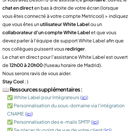
chat en direct
en bas à droite de votre écran (lorsque
vous êtes connecté à votre compte Metricool) > indiquez
que vous êtes un
utilisateur White Label
ou un
collaborateur d'un compte White Label
et que vous
devez parler à l'équipe de support White Label afin que
nos collègues puissent vous
rediriger
.
Le chat en direct pour l'assistance White Label est ouvert
de
12h00 à 20h00
(fuseau horaire de Madrid).
Nous serons ravis de vous aider.
Stay Cool
; )
📖 Ressources supplémentaires :
✅ White Label pour Intégrateurs (
ici
)
✅ Personnalisation du sous-domaine via l'intégration
CNAME (
ici
)
✅ Personnalisation des e-mails SMTP (
ici
)
✅ Se placer du point de vue de votre client (
ici
)