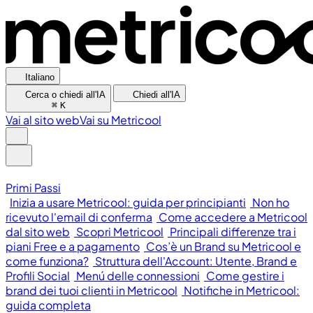
Italiano
Cerca o chiedi all'IA
Chiedi all'IA
⌘
K
Vai al sito web
Vai su Metricool
Primi Passi
Inizia a usare Metricool: guida per principianti
Non ho
ricevuto l'email di conferma
Come accedere a Metricool
dal sito web
Scopri Metricool
Principali differenze tra i
piani Free e a pagamento
Cos’è un Brand su Metricool e
come funziona?
Struttura dell'Account: Utente, Brand e
Profili Social
Menú delle connessioni
Come gestire i
brand dei tuoi clienti in Metricool
Notifiche in Metricool:
guida completa