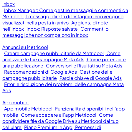
Inbox
Inbox Manager: Come gestire messaggi e commenti da
Metricool
I messaggi diretti di Instagram non vengono
visualizzati nella posta in arrivo
Aggiunta di note
nell'Inbox
Inbox: Risposte salvate
Commenti o
messaggi che non compaiono in Inbox
Annunci su Metricool
Creare campagne pubblicitarie da Metricool
Come
analizzare le tue campagne Meta Ads
Come potenziare
una pubblicazione
Conversioni e Risultati su Meta Ads
Raccomandazioni di Google Ads
Gestione delle
campagne pubblicitarie
Parole chiave di Google Ads
Errori e risoluzione dei problemi delle campagne Meta
Ads
App mobile
App mobile Metricool
Funzionalità disponibili nell’app
mobile
Come accedere all'app Metricool
Come
condividere file da Google Drive su Metricool dal tuo
cellulare
Piano Premium In App
Permessi di