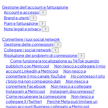
Gestione dell'account e fatturazione
Account e accesso
Brand e utenti
Piani e fatturazione
Note legali e privacy
Connettere i tuoi social network
Gestione delle connessioni
Collegare i social network
Risoluzione dei problemi di connessione
Come funziona la localizzazione su TikTok quando
pubblichi con Metricool
Non riesco a collegare il mio
account LinkedIn a Metricool
Non riesco a
connettere il mio canale YouTube
Ho connesso il sito
/ blog ma non compaiono dati
Non riesco a
connettere Facebook
Non riesco a collegare
Instagram a Metricool
Instagram disconnesso?
Come recuperare la connessione
Non riesco a
collegare X (Twitter)
Perché Meta può limitare un
nuovo account Business collegato a Metricool