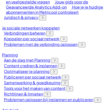
en veelgestelde vragen
Jouw gids voor de
Geavanceerde Analytics Add-on
Hoe je je huidige
abonnementen in Metricool controleert
Juridisch & privacy
Je sociale netwerken koppelen
Verbindingen beheren
Koppelen per sociaal netwerk
Problemen met de verbinding oplossen
Planning
Aan de slag met Planning
Content creëren & inplannen
Optimaliseer je planning
Publiceren per sociaal netwerk
Samenwerking & goedkeuring
Tools voor het maken van content
Richtlijnen & limieten
Problemen oplossen bij inplannen en publiceren