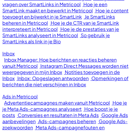
vragen over SmartLinks in Metricool
Hoe je een
SmartLink maakt en bewerkt in Metricool
Hoe je content
toevoegt en bijwerkt in je SmartLink
Je SmartLinks
beheren in Metricool
Hoe je de CTR van je SmartLink
interpreteert in Metricool
Hoe je de prestaties van je
SmartLinks analyseert in Metricool
So gebruik je
SmartLinks als link in je Bio
Inbox
Inbox Manager: Hoe berichten en reacties beheren
vanuit Metricool
Instagram Direct Messages worden niet
weergegeven in mijn Inbox
Notities toevoegen in de
Inbox
Inbox: Opgeslagen antwoorden
Opmerkingen of
berichten die niet verschijnen in Inbox
Ads in Metricool
Advertentiecampagnes maken vanuit Metricool
Hoe je
je Meta Ads-campagnes analyseert
Hoe boost je je
posts
Conversies en resultaten in Meta Ads
Google Ads
aanbevelingen
Ads-campagnes beheren
Google Ads-
zoekwoorden
Meta Ads-campagnefouten en