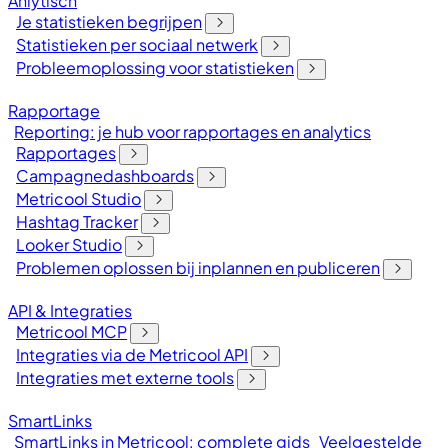
Anlytisch
Je statistieken begrijpen
Statistieken per sociaal netwerk
Probleemoplossing voor statistieken
Rapportage
Reporting: je hub voor rapportages en analytics
Rapportages
Campagnedashboards
Metricool Studio
Hashtag Tracker
Looker Studio
Problemen oplossen bij inplannen en publiceren
API & Integraties
Metricool MCP
Integraties via de Metricool API
Integraties met externe tools
SmartLinks
SmartLinks in Metricool: complete gids
Veelgestelde