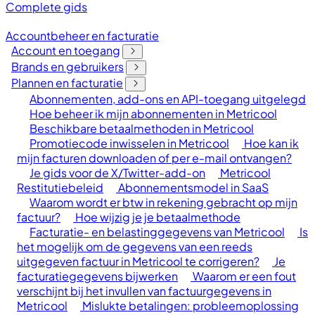
Complete gids
Accountbeheer en facturatie
Account en toegang
Brands en gebruikers
Plannen en facturatie
Abonnementen, add-ons en API-toegang uitgelegd
Hoe beheer ik mijn abonnementen in Metricool
Beschikbare betaalmethoden in Metricool
Promotiecode inwisselen in Metricool
Hoe kan ik
mijn facturen downloaden of per e-mail ontvangen?
Je gids voor de X/Twitter-add-on
Metricool
Restitutiebeleid
Abonnementsmodel in SaaS
Waarom wordt er btw in rekening gebracht op mijn
factuur?
Hoe wijzig je je betaalmethode
Facturatie- en belastinggegevens van Metricool
Is
het mogelijk om de gegevens van een reeds
uitgegeven factuur in Metricool te corrigeren?
Je
facturatiegegevens bijwerken
Waarom er een fout
verschijnt bij het invullen van factuurgegevens in
Metricool
Mislukte betalingen: probleemoplossing