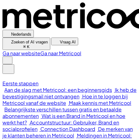
Nederlands
Zoeken of AI vragen
Vraag AI
⌘
K
Ga naar website
Ga naar Metricool
Eerste stappen
Aan de slag met Metricool: een beginnersgids
Ik heb de
bevestigingsmail niet ontvangen
Hoe in te loggen bij
Metricool vanaf de website
Maak kennis met Metricool
Belangrijkste verschillen tussen gratis en betaalde
abonnementen
Wat is een Brand in Metricool en hoe
werkt het?
Accountstructuur: Gebruiker, Brand en
socialprofielen
Connection Dashboard
De merken van
je klanten beheren in Metricool
Meldingen in Metricool: