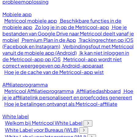
probleemoplossing
Mobiele app
Metricool mobiele app
Beschikbare functies in de
mobiele app
Zo log je in op de Metricool-app
Hoe je
bestanden van Google Drive naar Metricool deelt vanaf je
mobiel
Premium Plan in de App
Trackingrechten op iOS
(Facebook en Instagram)
Verbindingsfout met Metricool
vanuit de mobiele app (Android)
Ik kan niet inloggen in
de Metricool-app op iOS
Metricool-app wordt niet
correct weergegeven op Android-apparaat
Hoe je de cache van de Metricool-app wist
Affiliateprogramma
Metricool Affiliatieprogramma
Affiliatiedashboard
Hoe
je je affiliatelink personaliseert en proefcodes genereert
Hoe je betalingen ontvangt als Metricool-affiliate
White label
Welkom bij Metricool White Label
White Label voor Bureaus (WLB)
White Label voor Integratoren (WLI)