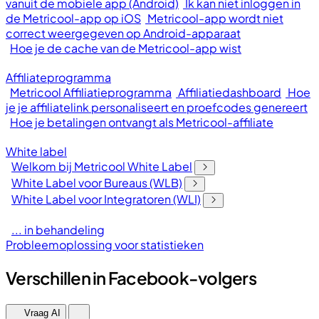
vanuit de mobiele app (Android)
Ik kan niet inloggen in
de Metricool-app op iOS
Metricool-app wordt niet
correct weergegeven op Android-apparaat
Hoe je de cache van de Metricool-app wist
Affiliateprogramma
Metricool Affiliatieprogramma
Affiliatiedashboard
Hoe
je je affiliatelink personaliseert en proefcodes genereert
Hoe je betalingen ontvangt als Metricool-affiliate
White label
Welkom bij Metricool White Label
White Label voor Bureaus (WLB)
White Label voor Integratoren (WLI)
... in behandeling
Probleemoplossing voor statistieken
Verschillen in Facebook-volgers
Vraag AI