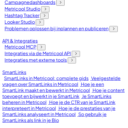
Campagnedashboards
Metricool Studio
Hashtag Tracker
Looker Studio
Problemen oplossen bij inplannen en publiceren
API & Integraties
Metricool MCP
Integraties via de Metricool API
Integraties met externe tools
SmartLinks
SmartLinks in Metricool: complete gids
Veelgestelde
vragen over SmartLinks in Metricool
Hoe je een
SmartLink maakt en bewerkt in Metricool
Hoe je content
toevoegt en bijwerkt in je SmartLink
Je SmartLinks
beheren in Metricool
Hoe je de CTR van je SmartLink
interpreteert in Metricool
Hoe je de prestaties van je
SmartLinks analyseert in Metricool
So gebruik je
SmartLinks als link in je Bio