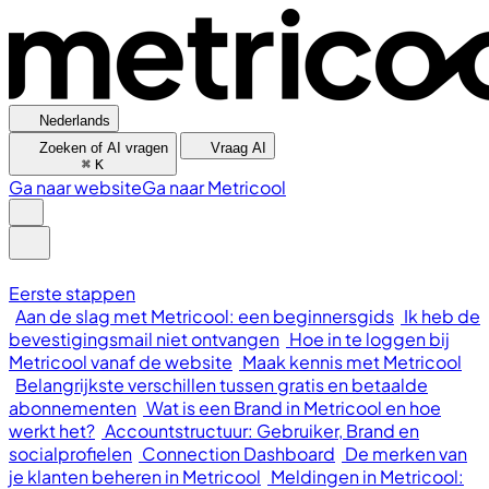
Nederlands
Zoeken of AI vragen
Vraag AI
⌘
K
Ga naar website
Ga naar Metricool
Eerste stappen
Aan de slag met Metricool: een beginnersgids
Ik heb de
bevestigingsmail niet ontvangen
Hoe in te loggen bij
Metricool vanaf de website
Maak kennis met Metricool
Belangrijkste verschillen tussen gratis en betaalde
abonnementen
Wat is een Brand in Metricool en hoe
werkt het?
Accountstructuur: Gebruiker, Brand en
socialprofielen
Connection Dashboard
De merken van
je klanten beheren in Metricool
Meldingen in Metricool: