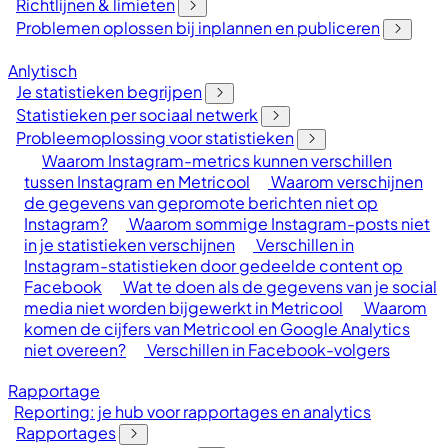
Richtlijnen & limieten
Problemen oplossen bij inplannen en publiceren
Anlytisch
Je statistieken begrijpen
Statistieken per sociaal netwerk
Probleemoplossing voor statistieken
Waarom Instagram-metrics kunnen verschillen
tussen Instagram en Metricool
Waarom verschijnen
de gegevens van gepromote berichten niet op
Instagram?
Waarom sommige Instagram-posts niet
in je statistieken verschijnen
Verschillen in
Instagram-statistieken door gedeelde content op
Facebook
Wat te doen als de gegevens van je social
media niet worden bijgewerkt in Metricool
Waarom
komen de cijfers van Metricool en Google Analytics
niet overeen?
Verschillen in Facebook-volgers
Rapportage
Reporting: je hub voor rapportages en analytics
Rapportages