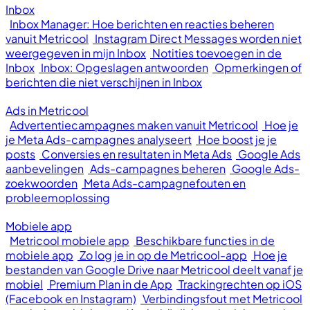
Inbox
Inbox Manager: Hoe berichten en reacties beheren
vanuit Metricool
Instagram Direct Messages worden niet
weergegeven in mijn Inbox
Notities toevoegen in de
Inbox
Inbox: Opgeslagen antwoorden
Opmerkingen of
berichten die niet verschijnen in Inbox
Ads in Metricool
Advertentiecampagnes maken vanuit Metricool
Hoe je
je Meta Ads-campagnes analyseert
Hoe boost je je
posts
Conversies en resultaten in Meta Ads
Google Ads
aanbevelingen
Ads-campagnes beheren
Google Ads-
zoekwoorden
Meta Ads-campagnefouten en
probleemoplossing
Mobiele app
Metricool mobiele app
Beschikbare functies in de
mobiele app
Zo log je in op de Metricool-app
Hoe je
bestanden van Google Drive naar Metricool deelt vanaf je
mobiel
Premium Plan in de App
Trackingrechten op iOS
(Facebook en Instagram)
Verbindingsfout met Metricool