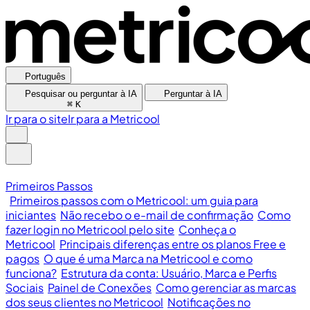
Português
Pesquisar ou perguntar à IA
Perguntar à IA
⌘
K
Ir para o site
Ir para a Metricool
Primeiros Passos
Primeiros passos com o Metricool: um guia para
iniciantes
Não recebo o e-mail de confirmação
Como
fazer login no Metricool pelo site
Conheça o
Metricool
Principais diferenças entre os planos Free e
pagos
O que é uma Marca na Metricool e como
funciona?
Estrutura da conta: Usuário, Marca e Perfis
Sociais
Painel de Conexões
Como gerenciar as marcas
dos seus clientes no Metricool
Notificações no