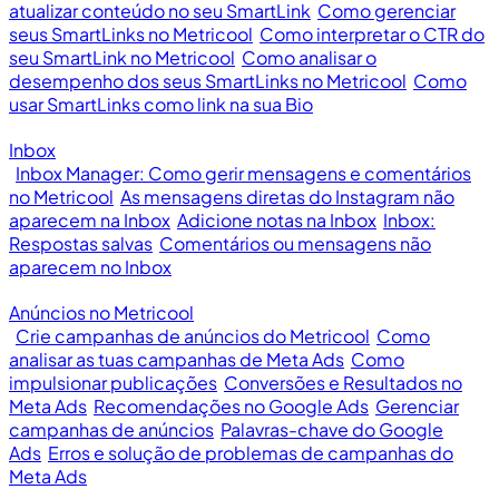
atualizar conteúdo no seu SmartLink
Como gerenciar
seus SmartLinks no Metricool
Como interpretar o CTR do
seu SmartLink no Metricool
Como analisar o
desempenho dos seus SmartLinks no Metricool
Como
usar SmartLinks como link na sua Bio
Inbox
Inbox Manager: Como gerir mensagens e comentários
no Metricool
As mensagens diretas do Instagram não
aparecem na Inbox
Adicione notas na Inbox
Inbox:
Respostas salvas
Comentários ou mensagens não
aparecem no Inbox
Anúncios no Metricool
Crie campanhas de anúncios do Metricool
Como
analisar as tuas campanhas de Meta Ads
Como
impulsionar publicações
Conversões e Resultados no
Meta Ads
Recomendações no Google Ads
Gerenciar
campanhas de anúncios
Palavras-chave do Google
Ads
Erros e solução de problemas de campanhas do
Meta Ads