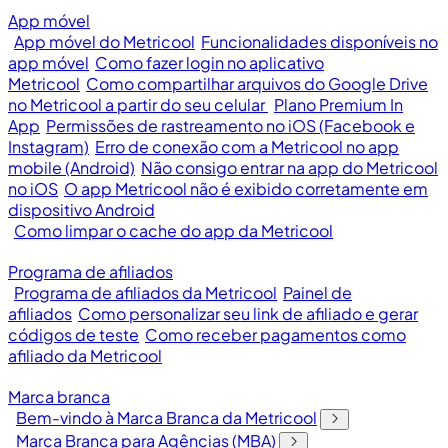
App móvel
App móvel do Metricool
Funcionalidades disponíveis no
app móvel
Como fazer login no aplicativo
Metricool
Como compartilhar arquivos do Google Drive
no Metricool a partir do seu celular
Plano Premium In
App
Permissões de rastreamento no iOS (Facebook e
Instagram)
Erro de conexão com a Metricool no app
mobile (Android)
Não consigo entrar na app do Metricool
no iOS
O app Metricool não é exibido corretamente em
dispositivo Android
Como limpar o cache do app da Metricool
Programa de afiliados
Programa de afiliados da Metricool
Painel de
afiliados
Como personalizar seu link de afiliado e gerar
códigos de teste
Como receber pagamentos como
afiliado da Metricool
Marca branca
Bem-vindo à Marca Branca da Metricool
Marca Branca para Agências (MBA)