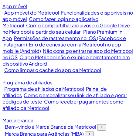
App móvel
App móvel do Metricool
Funcionalidades disponíveis no
app móvel
Como fazer login no aplicativo
Metricool
Como compartilhar arquivos do Google Drive
no Metricool a partir do seu celular
Plano Premium In
App
Permissões de rastreamento no iOS (Facebook e
Instagram)
Erro de conexão com a Metricool no app
mobile (Android)
Não consigo entrar na app do Metricool
no iOS
O app Metricool não é exibido corretamente em
dispositivo Android
Como limpar o cache do app da Metricool
Programa de afiliados
Programa de afiliados da Metricool
Painel de
afiliados
Como personalizar seu link de afiliado e gerar
códigos de teste
Como receber pagamentos como
afiliado da Metricool
Marca branca
Bem-vindo à Marca Branca da Metricool
Marca Branca para Agências (MBA)