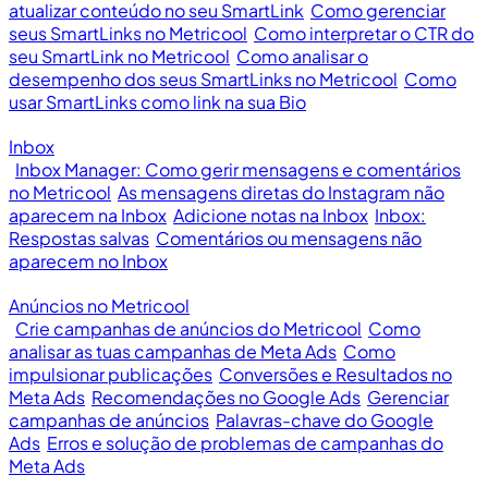
atualizar conteúdo no seu SmartLink
Como gerenciar
seus SmartLinks no Metricool
Como interpretar o CTR do
seu SmartLink no Metricool
Como analisar o
desempenho dos seus SmartLinks no Metricool
Como
usar SmartLinks como link na sua Bio
Inbox
Inbox Manager: Como gerir mensagens e comentários
no Metricool
As mensagens diretas do Instagram não
aparecem na Inbox
Adicione notas na Inbox
Inbox:
Respostas salvas
Comentários ou mensagens não
aparecem no Inbox
Anúncios no Metricool
Crie campanhas de anúncios do Metricool
Como
analisar as tuas campanhas de Meta Ads
Como
impulsionar publicações
Conversões e Resultados no
Meta Ads
Recomendações no Google Ads
Gerenciar
campanhas de anúncios
Palavras-chave do Google
Ads
Erros e solução de problemas de campanhas do
Meta Ads