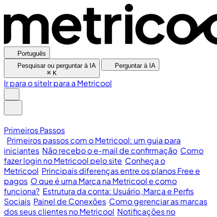
Português
Pesquisar ou perguntar à IA
Perguntar à IA
⌘
K
Ir para o site
Ir para a Metricool
Primeiros Passos
Primeiros passos com o Metricool: um guia para
iniciantes
Não recebo o e-mail de confirmação
Como
fazer login no Metricool pelo site
Conheça o
Metricool
Principais diferenças entre os planos Free e
pagos
O que é uma Marca na Metricool e como
funciona?
Estrutura da conta: Usuário, Marca e Perfis
Sociais
Painel de Conexões
Como gerenciar as marcas
dos seus clientes no Metricool
Notificações no