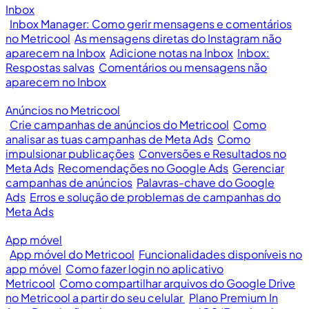
Inbox
Inbox Manager: Como gerir mensagens e comentários
no Metricool
As mensagens diretas do Instagram não
aparecem na Inbox
Adicione notas na Inbox
Inbox:
Respostas salvas
Comentários ou mensagens não
aparecem no Inbox
Anúncios no Metricool
Crie campanhas de anúncios do Metricool
Como
analisar as tuas campanhas de Meta Ads
Como
impulsionar publicações
Conversões e Resultados no
Meta Ads
Recomendações no Google Ads
Gerenciar
campanhas de anúncios
Palavras-chave do Google
Ads
Erros e solução de problemas de campanhas do
Meta Ads
App móvel
App móvel do Metricool
Funcionalidades disponíveis no
app móvel
Como fazer login no aplicativo
Metricool
Como compartilhar arquivos do Google Drive
no Metricool a partir do seu celular
Plano Premium In