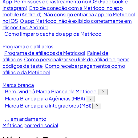
App
Permissões de rastreamento no iOS (Facebook e
Instagram)
Erro de conexão com a Metricool no app
mobile (Android)
Não consigo entrar na app do Metricool
no iOS
O app Metricool não é exibido corretamente em
dispositivo Android
Como limpar o cache do app da Metricool
Programa de afiliados
Programa de afiliados da Metricool
Painel de
afiliados
Como personalizar seu link de afiliado e gerar
códigos de teste
Como receber pagamentos como
afiliado da Metricool
Marca branca
Bem-vindo à Marca Branca da Metricool
Marca Branca para Agências (MBA)
Marca Branca para Integradores (MBI)
... em andamento
Métricas por rede social