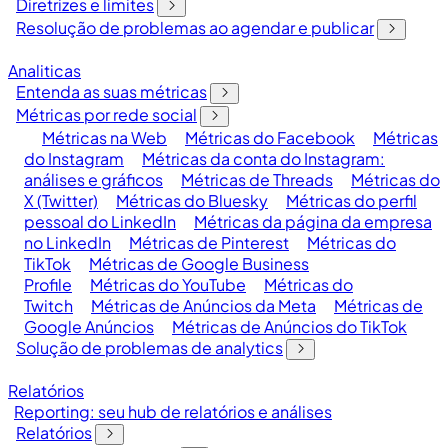
Diretrizes e limites
Resolução de problemas ao agendar e publicar
Analiticas
Entenda as suas métricas
Métricas por rede social
Métricas na Web
Métricas do Facebook
Métricas
do Instagram
Métricas da conta do Instagram:
análises e gráficos
Métricas de Threads
Métricas do
X (Twitter)
Métricas do Bluesky
Métricas do perfil
pessoal do LinkedIn
Métricas da página da empresa
no LinkedIn
Métricas de Pinterest
Métricas do
TikTok
Métricas de Google Business
Profile
Métricas do YouTube
Métricas do
Twitch
Métricas de Anúncios da Meta
Métricas de
Google Anúncios
Métricas de Anúncios do TikTok
Solução de problemas de analytics
Relatórios
Reporting: seu hub de relatórios e análises
Relatórios