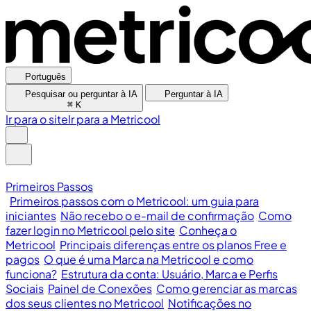
Português
Pesquisar ou perguntar à IA
Perguntar à IA
⌘
K
Ir para o site
Ir para a Metricool
Primeiros Passos
Primeiros passos com o Metricool: um guia para
iniciantes
Não recebo o e-mail de confirmação
Como
fazer login no Metricool pelo site
Conheça o
Metricool
Principais diferenças entre os planos Free e
pagos
O que é uma Marca na Metricool e como
funciona?
Estrutura da conta: Usuário, Marca e Perfis
Sociais
Painel de Conexões
Como gerenciar as marcas
dos seus clientes no Metricool
Notificações no