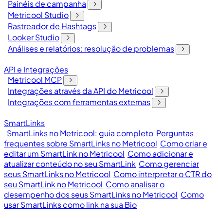
Painéis de campanha
Metricool Studio
Rastreador de Hashtags
Looker Studio
Análises e relatórios: resolução de problemas
API e Integrações
Metricool MCP
Integrações através da API do Metricool
Integrações com ferramentas externas
SmartLinks
SmartLinks no Metricool: guia completo
Perguntas
frequentes sobre SmartLinks no Metricool
Como criar e
editar um SmartLink no Metricool
Como adicionar e
atualizar conteúdo no seu SmartLink
Como gerenciar
seus SmartLinks no Metricool
Como interpretar o CTR do
seu SmartLink no Metricool
Como analisar o
desempenho dos seus SmartLinks no Metricool
Como
usar SmartLinks como link na sua Bio