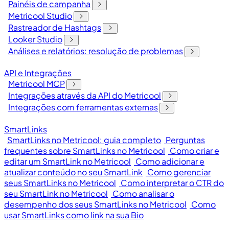
Painéis de campanha
Metricool Studio
Rastreador de Hashtags
Looker Studio
Análises e relatórios: resolução de problemas
API e Integrações
Metricool MCP
Integrações através da API do Metricool
Integrações com ferramentas externas
SmartLinks
SmartLinks no Metricool: guia completo
Perguntas
frequentes sobre SmartLinks no Metricool
Como criar e
editar um SmartLink no Metricool
Como adicionar e
atualizar conteúdo no seu SmartLink
Como gerenciar
seus SmartLinks no Metricool
Como interpretar o CTR do
seu SmartLink no Metricool
Como analisar o
desempenho dos seus SmartLinks no Metricool
Como
usar SmartLinks como link na sua Bio