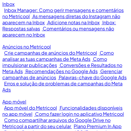
Inbox
Inbox Manager: Como gerir mensagens e comentários
no Metricool
As mensagens diretas do Instagram não
aparecem na Inbox
Adicione notas na Inbox
Inbox:
Respostas salvas
Comentários ou mensagens não
aparecem no Inbox
Anúncios no Metricool
Crie campanhas de anúncios do Metricool
Como
analisar as tuas campanhas de Meta Ads
Como
impulsionar publicações
Conversões e Resultados no
Meta Ads
Recomendações no Google Ads
Gerenciar
campanhas de anúncios
Palavras-chave do Google Ads
Erros e solução de problemas de campanhas do Meta
Ads
App móvel
App móvel do Metricool
Funcionalidades disponíveis
no app móvel
Como fazer login no aplicativo Metricool
Como compartilhar arquivos do Google Drive no
Metricool a partir do seu celular
Plano Premium In App