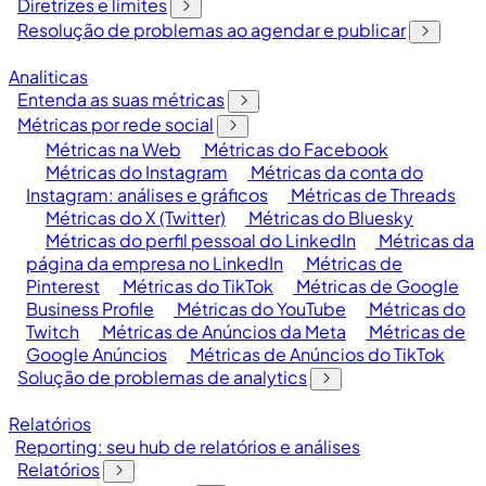
Diretrizes e limites
Resolução de problemas ao agendar e publicar
Analiticas
Entenda as suas métricas
Métricas por rede social
Métricas na Web
Métricas do Facebook
Métricas do Instagram
Métricas da conta do
Instagram: análises e gráficos
Métricas de Threads
Métricas do X (Twitter)
Métricas do Bluesky
Métricas do perfil pessoal do LinkedIn
Métricas da
página da empresa no LinkedIn
Métricas de
Pinterest
Métricas do TikTok
Métricas de Google
Business Profile
Métricas do YouTube
Métricas do
Twitch
Métricas de Anúncios da Meta
Métricas de
Google Anúncios
Métricas de Anúncios do TikTok
Solução de problemas de analytics
Relatórios
Reporting: seu hub de relatórios e análises
Relatórios