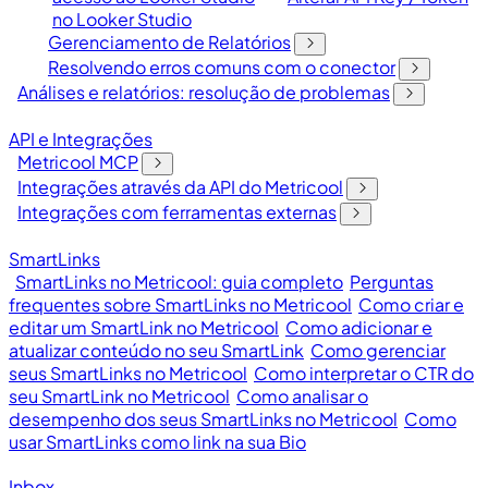
no Looker Studio
Gerenciamento de Relatórios
Resolvendo erros comuns com o conector
Análises e relatórios: resolução de problemas
API e Integrações
Metricool MCP
Integrações através da API do Metricool
Integrações com ferramentas externas
SmartLinks
SmartLinks no Metricool: guia completo
Perguntas
frequentes sobre SmartLinks no Metricool
Como criar e
editar um SmartLink no Metricool
Como adicionar e
atualizar conteúdo no seu SmartLink
Como gerenciar
seus SmartLinks no Metricool
Como interpretar o CTR do
seu SmartLink no Metricool
Como analisar o
desempenho dos seus SmartLinks no Metricool
Como
usar SmartLinks como link na sua Bio
Inbox