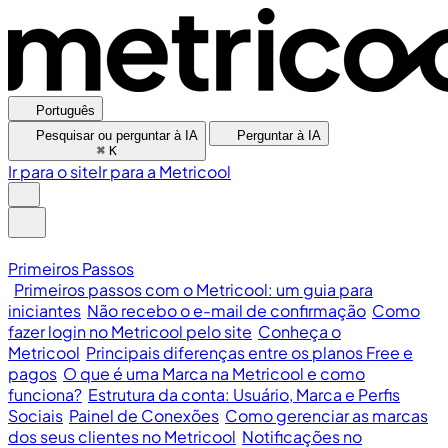
Português
Pesquisar ou perguntar à IA
Perguntar à IA
⌘
K
Ir para o site
Ir para a Metricool
Primeiros Passos
Primeiros passos com o Metricool: um guia para
iniciantes
Não recebo o e-mail de confirmação
Como
fazer login no Metricool pelo site
Conheça o
Metricool
Principais diferenças entre os planos Free e
pagos
O que é uma Marca na Metricool e como
funciona?
Estrutura da conta: Usuário, Marca e Perfis
Sociais
Painel de Conexões
Como gerenciar as marcas
dos seus clientes no Metricool
Notificações no