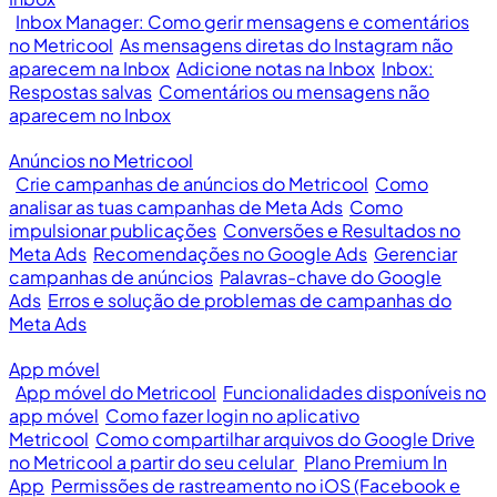
Inbox Manager: Como gerir mensagens e comentários
no Metricool
As mensagens diretas do Instagram não
aparecem na Inbox
Adicione notas na Inbox
Inbox:
Respostas salvas
Comentários ou mensagens não
aparecem no Inbox
Anúncios no Metricool
Crie campanhas de anúncios do Metricool
Como
analisar as tuas campanhas de Meta Ads
Como
impulsionar publicações
Conversões e Resultados no
Meta Ads
Recomendações no Google Ads
Gerenciar
campanhas de anúncios
Palavras-chave do Google
Ads
Erros e solução de problemas de campanhas do
Meta Ads
App móvel
App móvel do Metricool
Funcionalidades disponíveis no
app móvel
Como fazer login no aplicativo
Metricool
Como compartilhar arquivos do Google Drive
no Metricool a partir do seu celular
Plano Premium In
App
Permissões de rastreamento no iOS (Facebook e