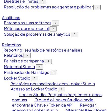
Diretrizes e limites
Resolução de problemas ao agendar e publicar
Analiticas
Entenda as suas métricas
Métricas por rede social
Solução de problemas de analytics
Relatórios
Reporting: seu hub de relatórios e análises
Relatórios
Painéis de campanha
Metricool Studio
Rastreador de Hashtags
Looker Studio
Relatórios personalizados com Looker Studio
Acesso ao Looker Studio
Looker Studio: Perguntas frequentes e erros
comuns
O que é o Looker Studio e onde
encontrar a Chave / Token da API
Revogar
acesso ao Looker Studio
Alterar API Key / Token