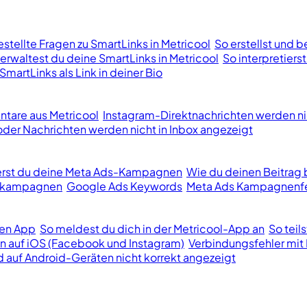
stellte Fragen zu SmartLinks in Metricool
So erstellst und b
erwaltest du deine SmartLinks in Metricool
So interpretiers
SmartLinks als Link in deiner Bio
tare aus Metricool
Instagram-Direktnachrichten werden ni
er Nachrichten werden nicht in Inbox angezeigt
ierst du deine Meta Ads-Kampagnen
Wie du deinen Beitrag 
bekampagnen
Google Ads Keywords
Meta Ads Kampagnenfe
len App
So meldest du dich in der Metricool-App an
So teil
n auf iOS (Facebook und Instagram)
Verbindungsfehler mit 
d auf Android-Geräten nicht korrekt angezeigt