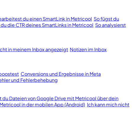
earbeitest du einen SmartLink in Metricool
So fügst du
t du die CTR deines SmartLinks in Metricool
So analysierst
cht in meinem Inbox angezeigt
Notizen im Inbox
boostest
Conversions und Ergebnisse in Meta
hler und Fehlerbehebung
st du Dateien von Google Drive mit Metricool über dein
Metricool in der mobilen App (Android)
Ich kann mich nicht