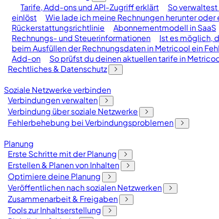
Tarife, Add-ons und API-Zugriff erklärt
So verwaltest 
einlöst
Wie lade ich meine Rechnungen herunter oder er
Rückerstattungsrichtlinie
Abonnementmodell in SaaS
Rechnungs- und Steuerinformationen
Ist es möglich, 
beim Ausfüllen der Rechnungsdaten in Metricool ein Fehl
Add-on
So prüfst du deinen aktuellen tarife in Metricoo
Rechtliches & Datenschutz
Soziale Netzwerke verbinden
Verbindungen verwalten
Verbindung über soziale Netzwerke
Fehlerbehebung bei Verbindungsproblemen
Planung
Erste Schritte mit der Planung
Erstellen & Planen von Inhalten
Optimiere deine Planung
Veröffentlichen nach sozialen Netzwerken
Zusammenarbeit & Freigaben
Tools zur Inhaltserstellung