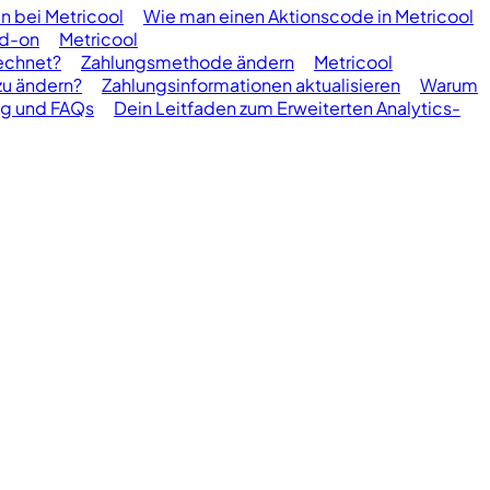
 bei Metricool
Wie man einen Aktionscode in Metricool
dd-on
Metricool
echnet?
Zahlungsmethode ändern
Metricool
zu ändern?
Zahlungsinformationen aktualisieren
Warum
ng und FAQs
Dein Leitfaden zum Erweiterten Analytics-