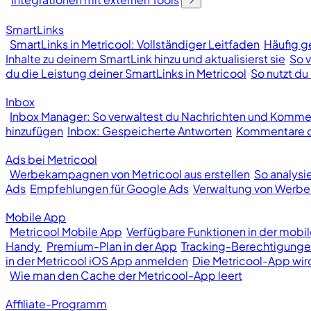
SmartLinks
SmartLinks in Metricool: Vollständiger Leitfaden
Häufig ge
Inhalte zu deinem SmartLink hinzu und aktualisierst sie
So v
du die Leistung deiner SmartLinks in Metricool
So nutzt du 
Inbox
Inbox Manager: So verwaltest du Nachrichten und Kommen
hinzufügen
Inbox: Gespeicherte Antworten
Kommentare od
Ads bei Metricool
Werbekampagnen von Metricool aus erstellen
So analys
Ads
Empfehlungen für Google Ads
Verwaltung von Wer
Mobile App
Metricool Mobile App
Verfügbare Funktionen in der mobi
Handy
Premium-Plan in der App
Tracking-Berechtigunge
in der Metricool iOS App anmelden
Die Metricool-App wir
Wie man den Cache der Metricool-App leert
Affiliate-Programm