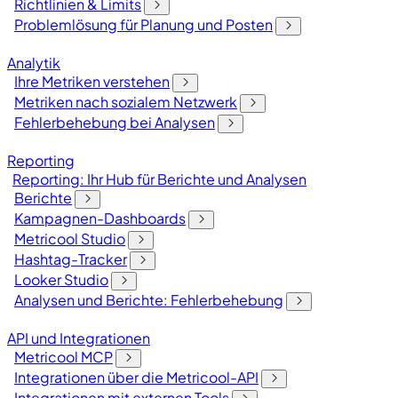
Richtlinien & Limits
Problemlösung für Planung und Posten
Analytik
Ihre Metriken verstehen
Metriken nach sozialem Netzwerk
Fehlerbehebung bei Analysen
Reporting
Reporting: Ihr Hub für Berichte und Analysen
Berichte
Kampagnen-Dashboards
Metricool Studio
Hashtag-Tracker
Looker Studio
Analysen und Berichte: Fehlerbehebung
API und Integrationen
Metricool MCP
Integrationen über die Metricool-API
Integrationen mit externen Tools