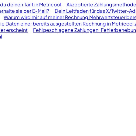
du deinen Tarif in Metricool
Akzeptierte Zahlungsmethoden
halte sie per E-Mail?
Dein Leitfaden für das X/Twitter-A
Warum wird mir auf meiner Rechnung Mehrwertsteuer ber
die Daten einer bereits ausgestellten Rechnung in Metricool 
er erscheint
Fehlgeschlagene Zahlungen: Fehlerbehebu
l