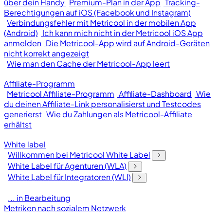
über dein Handy
Premium-Plan in der App
Tracking-
Berechtigungen auf iOS (Facebook und Instagram)
Verbindungsfehler mit Metricool in der mobilen App
(Android)
Ich kann mich nicht in der Metricool iOS App
anmelden
Die Metricool-App wird auf Android-Geräten
nicht korrekt angezeigt
Wie man den Cache der Metricool-App leert
Affiliate-Programm
Metricool Affiliate-Programm
Affiliate-Dashboard
Wie
du deinen Affiliate-Link personalisierst und Testcodes
generierst
Wie du Zahlungen als Metricool-Affiliate
erhältst
White label
Willkommen bei Metricool White Label
White Label für Agenturen (WLA)
White Label für Integratoren (WLI)
... in Bearbeitung
Metriken nach sozialem Netzwerk