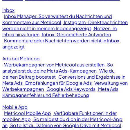
Inbox
Inbox Manager: So verwaltest du Nachrichten und
Kommentare aus Metricool
Instagram-Direktnachrichten
werden nicht in meinem Inbox angezeigt
Notizen im
Inbox hinzufügen
Inbox: Gespeicherte Antworten
Kommentare oder Nachrichten werden nicht in Inbox
angezeigt
Ads bei Metricool
Werbekampagnen von Metricool aus erstellen
So
analysierst du deine Meta Ads-Kampagnen
Wie du
deinen Beitrag boostest
Conversions und Ergebnisse in
Meta Ads
Empfehlungen für Google Ads
Verwaltung von
Werbekampagnen
Google Ads Keywords
Meta Ads
Kampagnenfehler und Fehlerbehebung
Mobile App
Metricool Mobile App
Verfügbare Funktionen in der
mobilen App
So meldest du dich in der Metricool-App
an
So teilst du Dateien von Google Drive mit Metricool