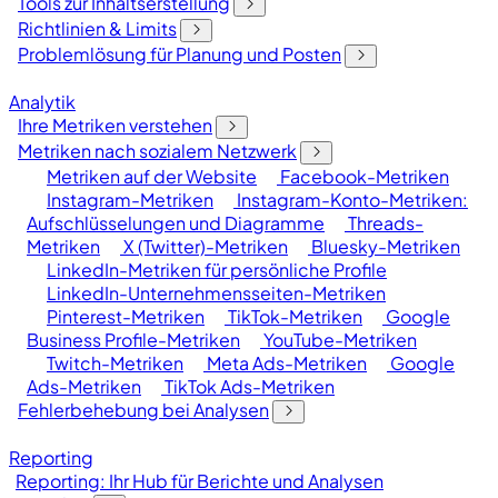
Tools zur Inhaltserstellung
Richtlinien & Limits
Problemlösung für Planung und Posten
Analytik
Ihre Metriken verstehen
Metriken nach sozialem Netzwerk
Metriken auf der Website
Facebook-Metriken
Instagram-Metriken
Instagram-Konto-Metriken:
Aufschlüsselungen und Diagramme
Threads-
Metriken
X (Twitter)-Metriken
Bluesky-Metriken
LinkedIn-Metriken für persönliche Profile
LinkedIn-Unternehmensseiten-Metriken
Pinterest-Metriken
TikTok-Metriken
Google
Business Profile-Metriken
YouTube-Metriken
Twitch-Metriken
Meta Ads-Metriken
Google
Ads-Metriken
TikTok Ads-Metriken
Fehlerbehebung bei Analysen
Reporting
Reporting: Ihr Hub für Berichte und Analysen