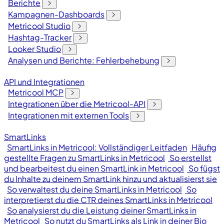
Berichte
Kampagnen-Dashboards
Metricool Studio
Hashtag-Tracker
Looker Studio
Analysen und Berichte: Fehlerbehebung
API und Integrationen
Metricool MCP
Integrationen über die Metricool-API
Integrationen mit externen Tools
SmartLinks
SmartLinks in Metricool: Vollständiger Leitfaden
Häufig
gestellte Fragen zu SmartLinks in Metricool
So erstellst
und bearbeitest du einen SmartLink in Metricool
So fügst
du Inhalte zu deinem SmartLink hinzu und aktualisierst sie
So verwaltest du deine SmartLinks in Metricool
So
interpretierst du die CTR deines SmartLinks in Metricool
So analysierst du die Leistung deiner SmartLinks in
Metricool
So nutzt du SmartLinks als Link in deiner Bio