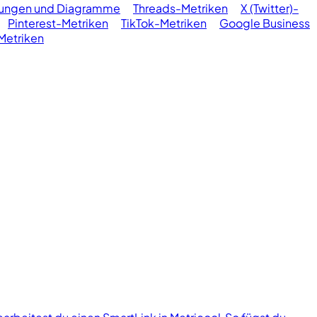
elungen und Diagramme
Threads-Metriken
X (Twitter)-
Pinterest-Metriken
TikTok-Metriken
Google Business
Metriken