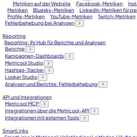
Metriken auf der Website
Facebook-Metriken
Ins
Metriken
Bluesky-Metriken
LinkedIn-Metriken für per
Profile-Metriken
YouTube-Metriken
Twitch-Metriken
Fehlerbehebung bei Analysen
Reporting
Reporting: Ihr Hub für Berichte und Analysen
Berichte
Kampagnen-Dashboards
Metricool Studio
Hashtag-Tracker
Looker Studio
Analysen und Berichte: Fehlerbehebung
API und Integrationen
Metricool MCP
Integrationen über die Metricool-API
Integrationen mit externen Tools
SmartLinks