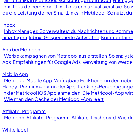
SmartLinks in Metricool: Vollständiger Leitfaden
Häufig ge
Inhalte zu deinem SmartLink hinzu und aktualisierst sie
So v
du die Leistung deiner SmartLinks in Metricool
So nutzt du 
Inbox
Inbox Manager: So verwaltest du Nachrichten und Kommen
hinzufügen
Inbox: Gespeicherte Antworten
Kommentare od
Ads bei Metricool
Werbekampagnen von Metricool aus erstellen
So analys
Ads
Empfehlungen für Google Ads
Verwaltung von Wer
Mobile App
Metricool Mobile App
Verfügbare Funktionen in der mobi
Handy
Premium-Plan in der App
Tracking-Berechtigunge
in der Metricool iOS App anmelden
Die Metricool-App wir
Wie man den Cache der Metricool-App leert
Affiliate-Programm
Metricool Affiliate-Programm
Affiliate-Dashboard
Wie du
White label