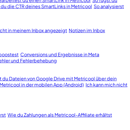
earbeitest du einen SmartLink in Metricool
So fügst du
t du die CTR deines SmartLinks in Metricool
So analysierst
cht in meinem Inbox angezeigt
Notizen im Inbox
boostest
Conversions und Ergebnisse in Meta
hler und Fehlerbehebung
st du Dateien von Google Drive mit Metricool über dein
Metricool in der mobilen App (Android)
Ich kann mich nicht
rst
Wie du Zahlungen als Metricool-Affiliate erhältst