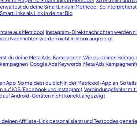
stellte Fragen zu SmartLinks in Metricool
So erstellst und b
erwaltest du deine SmartLinks in Metricool
So interpretiers
SmartLinks als Link in deiner Bio
tare aus Metricool
Instagram-Direktnachrichten werden ni
er Nachrichten werden nicht in Inbox angezeigt
ierst du deine Meta Ads-Kampagnen
Wie du deinen Beitrag 
bekampagnen
Google Ads Keywords
Meta Ads Kampagnenfe
len App
So meldest du dich in der Metricool-App an
So teil
n auf iOS (Facebook und Instagram)
Verbindungsfehler mit 
d auf Android-Geräten nicht korrekt angezeigt
 deinen Affiliate-Link personalisierst und Testcodes generie