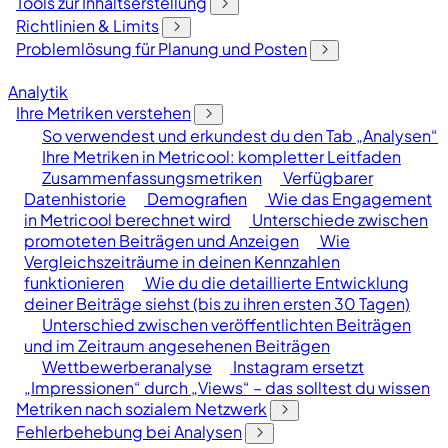
Tools zur Inhaltserstellung
Richtlinien & Limits
Problemlösung für Planung und Posten
Analytik
Ihre Metriken verstehen
So verwendest und erkundest du den Tab „Analysen“
Ihre Metriken in Metricool: kompletter Leitfaden
Zusammenfassungsmetriken
Verfügbarer
Datenhistorie
Demografien
Wie das Engagement
in Metricool berechnet wird
Unterschiede zwischen
promoteten Beiträgen und Anzeigen
Wie
Vergleichszeiträume in deinen Kennzahlen
funktionieren
Wie du die detaillierte Entwicklung
deiner Beiträge siehst (bis zu ihren ersten 30 Tagen)
Unterschied zwischen veröffentlichten Beiträgen
und im Zeitraum angesehenen Beiträgen
Wettbewerberanalyse
Instagram ersetzt
„Impressionen“ durch „Views“ – das solltest du wissen
Metriken nach sozialem Netzwerk
Fehlerbehebung bei Analysen