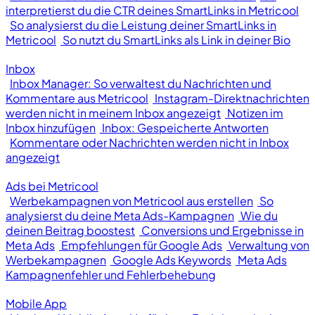
interpretierst du die CTR deines SmartLinks in Metricool
So analysierst du die Leistung deiner SmartLinks in
Metricool
So nutzt du SmartLinks als Link in deiner Bio
Inbox
Inbox Manager: So verwaltest du Nachrichten und
Kommentare aus Metricool
Instagram-Direktnachrichten
werden nicht in meinem Inbox angezeigt
Notizen im
Inbox hinzufügen
Inbox: Gespeicherte Antworten
Kommentare oder Nachrichten werden nicht in Inbox
angezeigt
Ads bei Metricool
Werbekampagnen von Metricool aus erstellen
So
analysierst du deine Meta Ads-Kampagnen
Wie du
deinen Beitrag boostest
Conversions und Ergebnisse in
Meta Ads
Empfehlungen für Google Ads
Verwaltung von
Werbekampagnen
Google Ads Keywords
Meta Ads
Kampagnenfehler und Fehlerbehebung
Mobile App