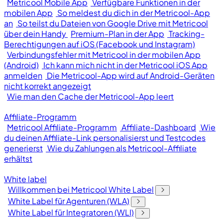
Metricool Mobile App
Verfügbare Funktionen in der
mobilen App
So meldest du dich in der Metricool-App
an
So teilst du Dateien von Google Drive mit Metricool
über dein Handy
Premium-Plan in der App
Tracking-
Berechtigungen auf iOS (Facebook und Instagram)
Verbindungsfehler mit Metricool in der mobilen App
(Android)
Ich kann mich nicht in der Metricool iOS App
anmelden
Die Metricool-App wird auf Android-Geräten
nicht korrekt angezeigt
Wie man den Cache der Metricool-App leert
Affiliate-Programm
Metricool Affiliate-Programm
Affiliate-Dashboard
Wie
du deinen Affiliate-Link personalisierst und Testcodes
generierst
Wie du Zahlungen als Metricool-Affiliate
erhältst
White label
Willkommen bei Metricool White Label
White Label für Agenturen (WLA)
White Label für Integratoren (WLI)