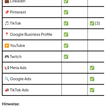
💼 LinkedIn
✅
📌 Pinterest
✅
🎵 TikTok
✅
✅ [3]
📍 Google Business Profile
✅
▶️ YouTube
✅
🎮 Twitch
✅
📢 Meta Ads
✅
🔍 Google Ads
✅
📣 TikTok Ads
✅
Hinweise: