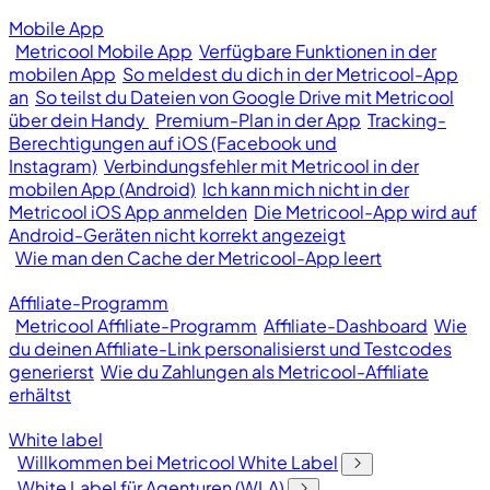
Mobile App
Metricool Mobile App
Verfügbare Funktionen in der
mobilen App
So meldest du dich in der Metricool-App
an
So teilst du Dateien von Google Drive mit Metricool
über dein Handy
Premium-Plan in der App
Tracking-
Berechtigungen auf iOS (Facebook und
Instagram)
Verbindungsfehler mit Metricool in der
mobilen App (Android)
Ich kann mich nicht in der
Metricool iOS App anmelden
Die Metricool-App wird auf
Android-Geräten nicht korrekt angezeigt
Wie man den Cache der Metricool-App leert
Affiliate-Programm
Metricool Affiliate-Programm
Affiliate-Dashboard
Wie
du deinen Affiliate-Link personalisierst und Testcodes
generierst
Wie du Zahlungen als Metricool-Affiliate
erhältst
White label
Willkommen bei Metricool White Label
White Label für Agenturen (WLA)