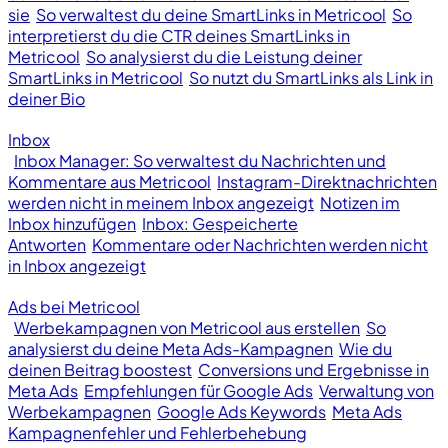
sie
So verwaltest du deine SmartLinks in Metricool
So
interpretierst du die CTR deines SmartLinks in
Metricool
So analysierst du die Leistung deiner
SmartLinks in Metricool
So nutzt du SmartLinks als Link in
deiner Bio
Inbox
Inbox Manager: So verwaltest du Nachrichten und
Kommentare aus Metricool
Instagram-Direktnachrichten
werden nicht in meinem Inbox angezeigt
Notizen im
Inbox hinzufügen
Inbox: Gespeicherte
Antworten
Kommentare oder Nachrichten werden nicht
in Inbox angezeigt
Ads bei Metricool
Werbekampagnen von Metricool aus erstellen
So
analysierst du deine Meta Ads-Kampagnen
Wie du
deinen Beitrag boostest
Conversions und Ergebnisse in
Meta Ads
Empfehlungen für Google Ads
Verwaltung von
Werbekampagnen
Google Ads Keywords
Meta Ads
Kampagnenfehler und Fehlerbehebung