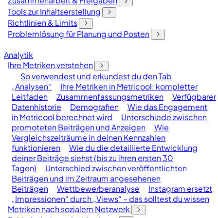
Zusammenarbeit & Freigaben
Tools zur Inhaltserstellung
Richtlinien & Limits
Problemlösung für Planung und Posten
Analytik
Ihre Metriken verstehen
So verwendest und erkundest du den Tab
„Analysen“
Ihre Metriken in Metricool: kompletter
Leitfaden
Zusammenfassungsmetriken
Verfügbarer
Datenhistorie
Demografien
Wie das Engagement
in Metricool berechnet wird
Unterschiede zwischen
promoteten Beiträgen und Anzeigen
Wie
Vergleichszeiträume in deinen Kennzahlen
funktionieren
Wie du die detaillierte Entwicklung
deiner Beiträge siehst (bis zu ihren ersten 30
Tagen)
Unterschied zwischen veröffentlichten
Beiträgen und im Zeitraum angesehenen
Beiträgen
Wettbewerberanalyse
Instagram ersetzt
„Impressionen“ durch „Views“ – das solltest du wissen
Metriken nach sozialem Netzwerk