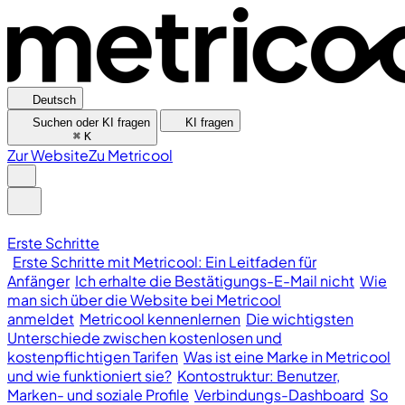
Deutsch
Suchen oder KI fragen
KI fragen
⌘
K
Zur Website
Zu Metricool
Erste Schritte
Erste Schritte mit Metricool: Ein Leitfaden für
Anfänger
Ich erhalte die Bestätigungs-E-Mail nicht
Wie
man sich über die Website bei Metricool
anmeldet
Metricool kennenlernen
Die wichtigsten
Unterschiede zwischen kostenlosen und
kostenpflichtigen Tarifen
Was ist eine Marke in Metricool
und wie funktioniert sie?
Kontostruktur: Benutzer,
Marken- und soziale Profile
Verbindungs-Dashboard
So